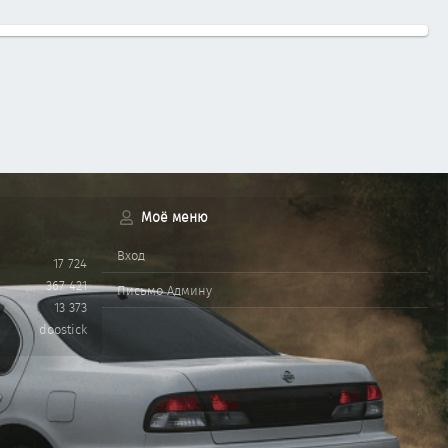
Моё меню
Вход
17 724
367 421
Письмо Админу
13 373
doostick