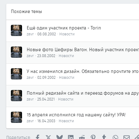
Похожие темы
Ещё один участник проекта - Torin
zavr
08.08.2002
Новости
Новые фото Цефиры Вагон. Новый участник проек
zavr
23.08.2002
Новости
У нас изменился дизайн. Обязательно прочтите эт
zavr
02.09.2002
Новости
Полный редизайн сайта и переезд форумов на др
zavr
25.04.2021
Новости
15 апреля исполнился год нашему сайту! УРА!
zavr
16.04.2003
Новости
Facebook
X
Bluesky
LinkedIn
Reddit
Pinterest
Tumblr
WhatsApp
Элек
Поделиться: