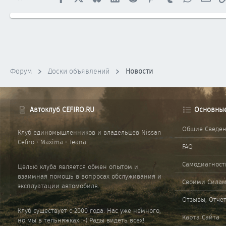
Форум
Доски объявлений
Новости
Автоклуб CEFIRO.RU
Основны
Общие Сведе
Клуб единомышленников и владельцев Nissan
Cefiro • Maxima • Teana.
FAQ
Самодиагност
Целью клуба является обмен опытом и
взаимная помощь в вопросах обслуживания и
Своими Сила
эксплуатации автомобиля.
Отзывы, Отче
Клуб существует с 2000 года. Нас уже немного,
Карта Сайта
но мы в тельняжках :-) Рады видеть всех!