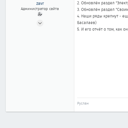
ы
л
2. Обновлён раздел "Элект
zavr
а
Администратор сайта
3. Обновлён раздел "Своим
4. Наши ряды крепнут - е
24.04.2002
Басалаев)
2 404
5. И его отчёт о том, как 
20
1 868
Москва
www.cefiro.ru
Автомобиль
Volvo V90 СС
Руслан