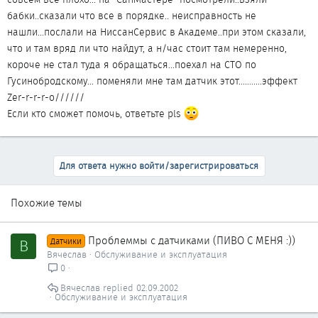
бабки..сказали что все в порядке.. неисправность не
нашли...послали на НиссанСервис в Академе..при этом сказали,
что и там вряд ли что найдут, а н/час стоит там немеренно,
короче не стал туда я обращаться...поехал на СТО по
Гусинобродскому... поменяли мне там датчик этот...........эффект
Zer-r-r-r-o//////
Если кто сможет помочь, ответьте pls
Для ответа нужно войти/зарегистрироваться
Похожие темы
Проблеммы с датчиками (ПИВО С МЕНЯ :))
В
Датчики
Вячеслав
Обслуживание и эксплуатация
0
Вячеслав
02.09.2002
Обслуживание и эксплуатация