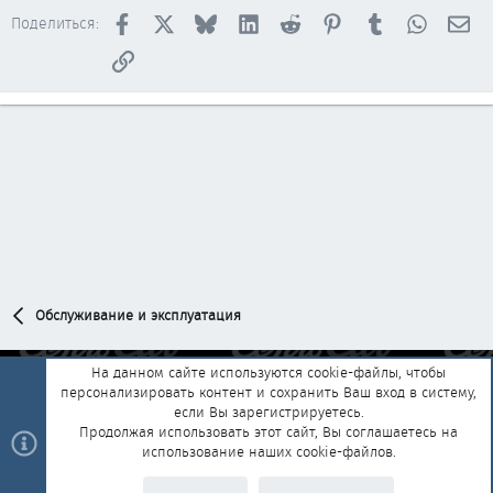
Facebook
X
Bluesky
LinkedIn
Reddit
Pinterest
Tumblr
WhatsAp
Эл
Поделиться:
Ссылка
Обслуживание и эксплуатация
На данном сайте используются cookie-файлы, чтобы
персонализировать контент и сохранить Ваш вход в систему,
Обратная связь
Условия и правила
если Вы зарегистрируетесь.
Политика конфиденциальности
Помощь
Главная
R
Продолжая использовать этот сайт, Вы соглашаетесь на
S
использование наших cookie-файлов.
S
®
Community platform by XenForo
© 2010-2025 XenForo Ltd.
|
Style and