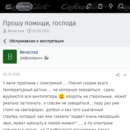
Прошу помощи, господа
А
Д
Вячеслав
03.09.2002
в
а
т
Обслуживание и эксплуатация
т
о
а
р
н
Вячеслав
В
т
а
Цефирядник
е
ч
м
а
ы
л
03.09.2002
#1
а
У меня проблема с электрикой...... Глючит скорее всего
температурный датчик...... на холодную заводиться , сразу
врубаются все вентиляторы
обороты не стабильные.. может
реально заглохнуть.. и совсем не заводиться.... пару раз уже
стоял на светофорах.. долбил и без того ушатанный
стартер..который, как мне сказали "издает очень нехороший
звук, может крякнуть в любой момент"....... а по электрике
совсем все плохо... на "СанМастере" посмотрели..взяли