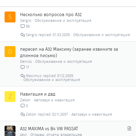
Несколько вопросов про А32
S
Sergio
Обслуживание и эксплуатация
58
Sergio
01.03.2005
Обслуживание и эксплуатация
пересел на А32 Максиму (заранее извините за
D
длинное письмо)
Deniss
Обслуживание и эксплуатация
17
Maximus
01.12.2005
Обслуживание и эксплуатация
Навигация и двд
Z
Zakon
Автозвук и навигация
0
Zakon
02.11.2007
Автозвук и навигация
С
А32 MAXIMA vs B4 VW PASSAT
т
zavr
Отзывы, отчеты владельцев