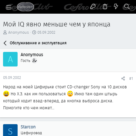
Мой IQ явно меньше чем у японца
А
Д
Anonymous
05.09.2002
в
а
т
Обслуживание и эксплуатация
т
о
а
р
н
Anonymous
A
т
а
Гость
е
ч
м
а
ы
л
05.09.2002
#1
а
Народ на моей Цифирьке стоит CD-changer Sony на 10 дисков
Но Х.З. как им пользоваться
Имхо там один штырь
котодый ходит взад-вперед, да кнопка выброса диска.
Помогите кто чем может...
Starcon
S
Цефировод