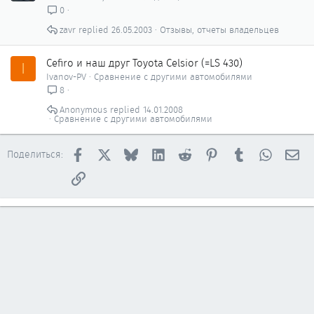
а
0
т
zavr
26.05.2003
Отзывы, отчеты владельцев
ь
я
Cefiro и наш друг Toyota Celsior (=LS 430)
I
Ivanov-PV
Сравнение с другими автомобилями
8
Anonymous
14.01.2008
Сравнение с другими автомобилями
Facebook
X
Bluesky
LinkedIn
Reddit
Pinterest
Tumblr
WhatsAp
Эл
Поделиться:
Ссылка