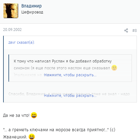
Владимир
Цефировод
20.09.2002
#8
zavr сказал(а):
К тому что написал Руслан я бы добавил обработку
сиконом (я еще после этого маслом еще смазывал
)пыльников на гранатах
Нажмите, чтобы раскрыть...
Спасибо, Владимир, я этого между прочим тоже не знал - надо
Нажмите, чтобы раскрыть...
взять на заметку.
Да не за что!
"... а греметь ключами на морозе всегда приятно!..." (с)
Жванецкий.