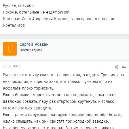
Руслан, спасибо.
Похоже, остальные не ездят зимой.
Или прав Иван Андреевич Крылов, в точку попал про наш
менталитет.
Сергей_Абакан
С
Цефирядник
20.09.2002
#4
Руслан все в точку сказал - на шипах надо ездить. Три зимы на
них проходил, и горя не знал, вот только шумновато, и на
асфальте плохо тормозить.
Еще в большие морозы честно надо подождать, пока насос
давление создать, пару раз стартером крутануть, и только
потом пытаться заводить.
Еще я ремни наружные планирую кондиционером обработать,
жалко слышать, как они свистят при холодной заводке.
Ну, а про муляторы - это журнал За ним, за рулем, пишет из