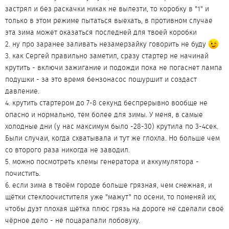
застрял и без раскачки никак не вылезти, то коробку в "1" и
только в этом режиме пытаться выехать, в противном случае
эта зима может оказаться последней для твоей коробки
2. ну про заранее заливать незамерзайку говорить не буду
3. как Сергей правильно заметил, сразу стартер не начинай
крутить - включи зажигание и подожди пока не погаснет лампа
подушки - за это время бензонасос пошуршит и создаст
давление.
4. крутить стартером до 7-8 секунд беспрерывно вообще не
опасно и нормально, тем более для зимы. У меня, в самые
холодные дни (у нас максимум было -28-30) крутила по 3-4сек.
Были случаи, когда схватывала и тут же глохла. Но больше чем
со второго раза никогда не заводил.
5. можно посмотреть клемы генератора и аккумулятора -
почистить.
6. если зима в твоём городе больше грязная, чем снежная, и
щётки стеклоочистителя уже "мажут" по осени, то поменяй их,
чтобы дуэт плохая щётка плюс грязь на дороге не сделали своё
чёрное дело - не поцарапали лобовуху.