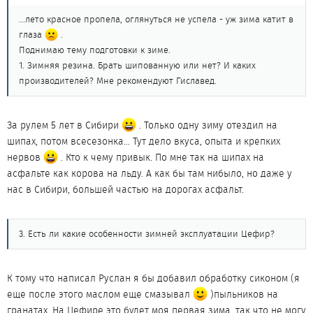
...лето красное пропела, оглянуться не успела - уж зима катит в
глаза
.
Поднимаю тему подготовки к зиме.
1. Зимняя резина. Брать шипованную или нет? И каких
производителей? Мне рекомендуют Гиславед.
За рулем 5 лет в Сибири
. Только одну зиму отездил на
шипах, потом всесезонка... Тут дело вкуса, опыта и крепких
нервов
. Кто к чему привык. По мне так на шипах на
асфальте как корова на льду. А как бы там нибыло, но даже у
нас в Сибири, большей частью на дорогах асфальт.
3. Есть ли какие особенности зимней эксплуатации Цефир?
К тому что написал Руслан я бы добавил обработку сиконом (я
еще после этого маслом еще смазывал
)пыльников на
гранатах. На Цефире это будет моя первая зима, так что не могу