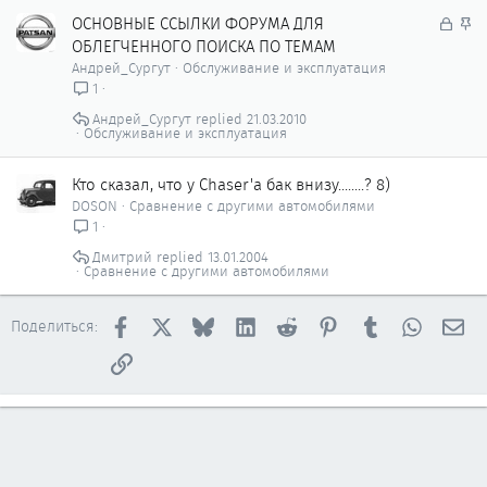
З
З
ОСНОВНЫЕ ССЫЛКИ ФОРУМА ДЛЯ
а
а
ОБЛЕГЧЕННОГО ПОИСКА ПО ТЕМАМ
к
к
Андрей_Сургут
Обслуживание и эксплуатация
р
р
1
ы
е
Андрей_Сургут
21.03.2010
т
п
Обслуживание и эксплуатация
о
л
е
Кто сказал, что у Chaser'а бак внизу........? 8)
н
DOSON
Сравнение с другими автомобилями
о
1
Дмитрий
13.01.2004
Сравнение с другими автомобилями
Facebook
X
Bluesky
LinkedIn
Reddit
Pinterest
Tumblr
WhatsAp
Эл
Поделиться:
Ссылка