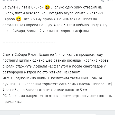
#10
За рулем 5 лет в Сибири
. Только одну зиму отездил на
шипах, потом всесезонка... Тут дело вкуса, опыта и крепких
нервов
. Кто к чему привык. По мне так на шипах на
асфальте как корова на льду. А как бы там нибыло, но даже у
нас в Сибири, большей частью на дорогах асфальт.
-----------------------------------------------------------------------
----------------------------------
Стаж в Сибири 9 лет . Ездил на "липучках" , в прошлом году
поставил шипы - однако! Две разные разницы! Крепкие нервы
смогли отдохнуть. Асфальт -асфальтом а после снегопадов у
светофоров метров по сто "стекла" накатают.
ИХМО - однозначно шипы. (Посмотрите тесты шин - самые
лучшие не шипованые тормозят хуже самых плохих шипованых)
А как обидно бывает что не хватило каких то 5 см.
РС. С шипами напрягает то что в заднее зеркало чаше смотреть
приходится.