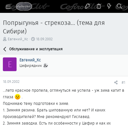
Попрыгунья - стрекоза... (тема для
Сибири)
А
Д
Евгений_Кс
18.09.2002
в
а
т
Обслуживание и эксплуатация
т
о
а
р
н
Евгений_Кс
Е
т
а
Цефирядник
е
ч
м
а
ы
л
18.09.2002
#1
а
...лето красное пропела, оглянуться не успела - уж зима катит в
глаза
.
Поднимаю тему подготовки к зиме.
1. Зимняя резина. Брать шипованную или нет? И каких
производителей? Мне рекомендуют Гиславед.
2. Зимняя заводка. Есть ли особенности у Цефир и как их