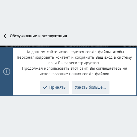
Обслуживание и эксплуатация
На данном сайте используются cookie-файлы, чтобы
персонализировать контент и сохранить Ваш вход в систему,
Обратная связь
Условия и правила
если Вы зарегистрируетесь.
Политика конфиденциальности
Помощь
Главная
R
Продолжая использовать этот сайт, Вы соглашаетесь на
S
использование наших cookie-файлов.
S
®
Community platform by XenForo
© 2010-2025 XenForo Ltd.
|
Style and
Принять
Узнать больше....
®
add-ons by ThemeHouse
Перевод от Jumuro
Верх
Низ