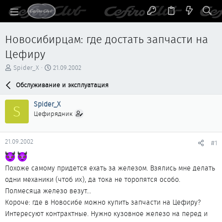
Новосибирцам: где достать запчасти на
Цефиру
А
Д
Spider_X
21.09.2002
в
а
т
Обслуживание и эксплуатация
т
о
а
р
н
Spider_X
S
т
а
Цефирядник
е
ч
м
а
ы
л
21.09.2002
#1
а
Похоже самому придется ехать за железом. Взялись мне делать
одни механики (чтоб их), да тока не торопятся особо.
Полмесяца железо везут...
Короче: где в Новосибе можно купить запчасти на Цефиру?
Интересуют контрактные. Нужно кузовное железо на перед и