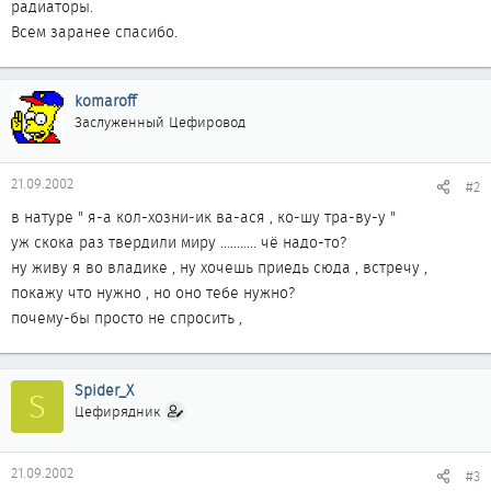
радиаторы.
Всем заранее спасибо.
komaroff
Заслуженный Цефировод
21.09.2002
#2
в натуре " я-а кол-хозни-ик ва-ася , ко-шу тра-ву-у "
уж скока раз твердили миру ........... чё надо-то?
ну живу я во владике , ну хочешь приедь сюда , встречу ,
покажу что нужно , но оно тебе нужно?
почему-бы просто не спросить ,
Spider_X
S
Цефирядник
21.09.2002
#3