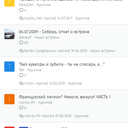
P
PartyZan
Курилка
4
blade_hell
14.07.2011
Курилка
04.07.2009 - Сибирь, отчет о встрече
AlexeyP
Наши встречи
65
Витёк (Цифиркин)
19.04.2010
Наши встречи
"Без кувалды и зубила - ты не слесарь, а ..."
Т
ТАХ
Курилка
3
VicNic
12.03.2010
Курилка
Французский легион? Накося, выкуси! ЧАСТЬ 1
I
Ivanov-PV
Курилка
8
Ivanov-PV
07.06.2010
Курилка