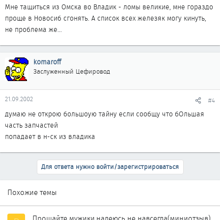
Мне тащиться из Омска во Владик - ломы великие, мне гораздо
проще в Новосиб сгонять. А список всех железяк могу кинуть,
не проблема же...
komaroff
Заслуженный Цефировод
21.09.2002
#4
думаю не открою большоую тайну если сообщу что бОльшая
часть запчастей
попадает в н-ск из владика
Для ответа нужно войти/зарегистрироваться
Похожие темы
Прощайте мужики,надеюсь не навсегда(миниотзыв)