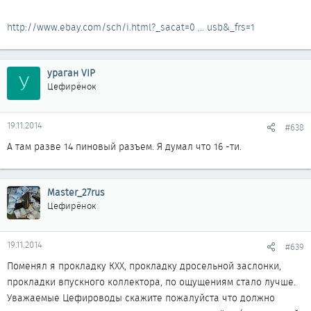
http://www.ebay.com/sch/i.html?_sacat=0 ... usb&_frs=1
ураган VIP
У
Цефирёнок
19.11.2014
#638
А там разве 14 пиновый разъем. Я думал что 16 -ти.
Master_27rus
Цефирёнок
19.11.2014
#639
Поменял я прокладку КХХ, прокладку дросельной заслонки,
прокладки впускного коллектора, по ощущениям стало лучше.
Уважаемые Цефироводы скажите пожалуйста что должно