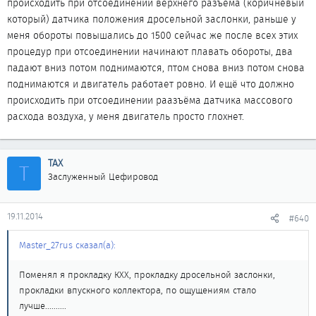
происходить при отсоединении верхнего разъёма (коричневый
который) датчика положения дросельной заслонки, раньше у
меня обороты повышались до 1500 сейчас же после всех этих
процедур при отсоединении начинают плавать обороты, два
падают вниз потом поднимаются, птом снова вниз потом снова
поднимаются и двигатель работает ровно. И ещё что должно
происходить при отсоединении раазъёма датчика массового
расхода воздуха, у меня двигатель просто глохнет.
ТАХ
Т
Заслуженный Цефировод
19.11.2014
#640
Master_27rus сказал(а):
Поменял я прокладку КХХ, прокладку дросельной заслонки,
прокладки впускного коллектора, по ощущениям стало
лучше..........