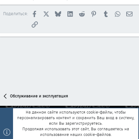
Facebook
X
Bluesky
LinkedIn
Reddit
Pinterest
Tumblr
WhatsAp
Эл
Поделиться:
Ссылка
Обслуживание и эксплуатация
На данном сайте используются cookie-файлы, чтобы
персонализировать контент и сохранить Ваш вход в систему,
Обратная связь
Условия и правила
если Вы зарегистрируетесь.
Политика конфиденциальности
Помощь
Главная
R
Продолжая использовать этот сайт, Вы соглашаетесь на
S
использование наших cookie-файлов.
S