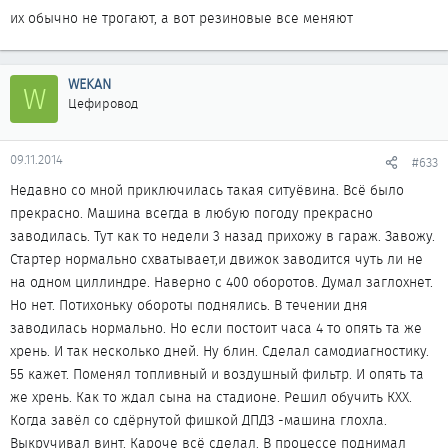
их обычно не трогают, а вот резиновые все меняют
WEKAN
W
Цефировод
09.11.2014
#633
Недавно со мной приключилась такая ситуёвина. Всё было
прекрасно. Машина всегда в любую погоду прекрасно
заводилась. Тут как то недели 3 назад прихожу в гараж. Завожу.
Стартер нормально схватывает,и движок заводится чуть ли не
на одном циллиндре. Наверно с 400 оборотов. Думал заглохнет.
Но нет. Потихоньку обороты поднялись. В течении дня
заводилась нормально. Но если постоит часа 4 то опять та же
хрень. И так несколько дней. Ну блин. Сделал самодиагностику.
55 кажет. Поменял топливный и воздушный фильтр. И опять та
же хрень. Как то ждал сына на стадионе. Решил обучить КХХ.
Когда завёл со сдёрнутой фишкой ДПДЗ -машина глохла.
Выкручивал винт. Кароче всё сделал. В процессе поднимал