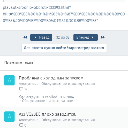
plavaut-srednie-oboroti-t33393.html?
hilit=%D0%BE%D0%B1%D1%83%D1%87%D0%B5%D0%BD%D0%B8%D
0%B5%20%D0%B7%D0%B0%D1%81%D0%BB%D0%BE*
Первый
Последняя
Назад
32 из 33
Вперёд
Для ответа нужно войти/зарегистрироваться
Похожие темы
Проблема с холодным запуском
A
Anonymous
Обслуживание и эксплуатация
17
Sergey20101
01.12.2004
Обслуживание и эксплуатация
A33 VQ20DE плохо заводится.
A
Anonymous
Обслуживание и эксплуатация
0