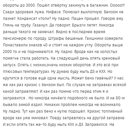
обороты до 3000. Пошёл отвёртку закинуть в багажник. Ооооо!!!
Сзади здоровая лужа. Нифасе. Понюхал выхлопную. Бензом не
пахнет. Конденсат чтоли? Ну ладно. Пацан пришёл. Говорю ему.
Глянь на трубу. Газанул. Да говорит. Брызги летят. Никогда
раньше такого не замечал. Видно в последнее время
пенсионерю по городу. Штрафы бешеные. Гаишники озверели.
Понаставили знаков 40 и стоят на каждом углу. Обороты выше
2000 то и не поднимаются. Ну ладно. Вроде как на холостых
помягче стала работать. На следующий день опять хреновый
запуск. Опять с низких,очень низких оборотов. И это всё при
плюсовых температурах. Ну думаю буду мыть ДЗ и КХХ. Но
крутится в голове ещё одна мысль. Может бенз гавёный? У нас
же как раз кризис с бензом был. По слухам на заправках всякой
какой заправляют. И как раз помню что перед этим я и
заправился . Но никогда ничёего подобного не было. И на 80-м
бывало зимой ездил. Никаких проблем никогда не возникало.
Ну ладно. Тут как раз бенз к нулю подошёл. Кризис топливный
вроде как уже миновал. Поеду заправлюсь на другой заправке.
И если опять так же-то буду мыть КХХ и ДЗ. Заправился. На