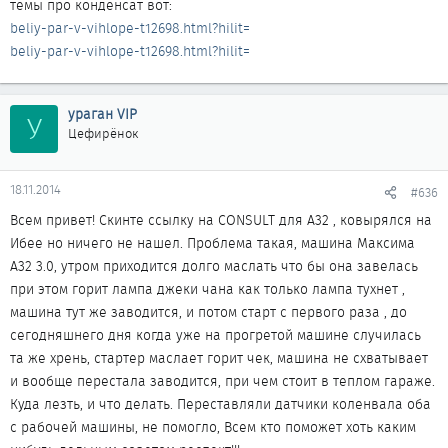
темы про конденсат вот:
beliy-par-v-vihlope-t12698.html?hilit=
beliy-par-v-vihlope-t12698.html?hilit=
ураган VIP
У
Цефирёнок
18.11.2014
#636
Всем привет! Скинте ссылку на CONSULT для А32 , ковырялся на
Ибее но ничего не нашел. Проблема такая, машина Максима
А32 3.0, утром приходится долго маслать что бы она завелась
при этом горит лампа джеки чана как только лампа тухнет ,
машина тут же заводится, и потом старт с первого раза , до
сегодняшнего дня когда уже на прогретой машине случилась
та же хрень, стартер маслает горит чек, машина не схватывает
и вообще перестала заводится, при чем стоит в теплом гараже.
Куда лезть, и что делать. Переставляли датчики коленвала оба
с рабочей машины, не помогло, Всем кто поможет хоть каким