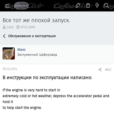
Все тот же плохой запуск.
А
Д
CAID
07.01.2009
в
а
т
Обслуживание и эксплуатация
т
о
а
р
н
Макс
т
а
е
ч
Заслуженный Цефировод
м
а
ы
л
а
09.02.2014
#621
В инструкции по эксплуатации написано:
If the engine is very hard to start in
extremely cold or hot weather, depress the accelerator pedal and
hold it
to help start the engine.