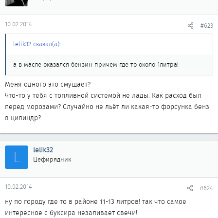
10.02.2014
#623
lelik32 сказал(а):
а в масле оказался бензин причем где то около 1литра!
Меня одного это смущает?
Что-то у тебя с топливной системой не лады. Как расход был
перед морозами? Случайно не льёт ли какая-то форсунка бенз
в цилиндр?
lelik32
L
Цефирядник
10.02.2014
#624
ну по городу где то в районе 11-13 литров! так что самое
интересное с буксира незаливает свечи!