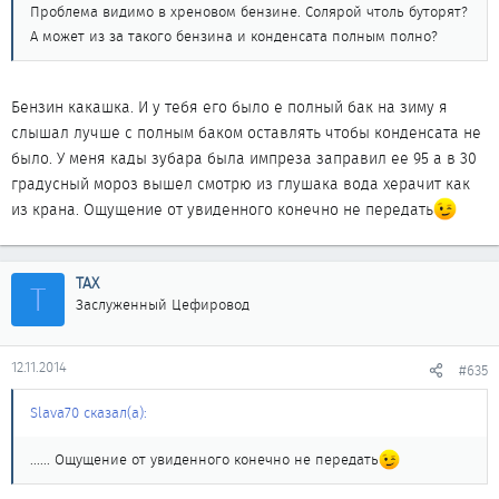
Проблема видимо в хреновом бензине. Солярой чтоль буторят?
А может из за такого бензина и конденсата полным полно?
Бензин какашка. И у тебя его было е полный бак на зиму я
слышал лучше с полным баком оставлять чтобы конденсата не
было. У меня кады зубара была импреза заправил ее 95 а в 30
градусный мороз вышел смотрю из глушака вода херачит как
из крана. Ощущение от увиденного конечно не передать
ТАХ
Т
Заслуженный Цефировод
12.11.2014
#635
Slava70 сказал(а):
...... Ощущение от увиденного конечно не передать