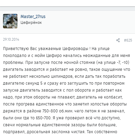
Master_27rus
Цефирёнок
29.10.2014
#625
Приветствую Вас уважаемые Цефироводы ! На улице
похолодало и с мойм Цефиро начались неожиданные для меня
проблемы. При запуске после ночной стоянке (на улице -7, -10)
двигатель заводится и работает не ровно, такое ощущение что
не работают несколько цилиндров, если дать так поработать
двигателю секунд 5 и сразу его заглушить то при повторном
запуске двигатель заводится с пол оборота и работает как
надо, при этом обороты не плавают, двигатель не колбасит,
после прогрева единственное что заметил холостые обороты
держатся в районе 750-800 об.мин. чего летом я не замечал,
были они где то 650-700. Я уже проверил всё что доступно,
свечи нормальные единственное зазоры были большие,
подправил, дросельная заслонка чистая. Так собственно