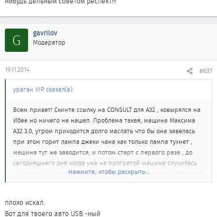
нибудь дельным советом респект!!!
gavrilov
G
Модератор
19.11.2014
#637
ураган VIP сказал(а):
Всем привет! Скинте ссылку на CONSULT для А32 , ковырялся на
Ибее но ничего не нашел. Проблема такая, машина Максима
А32 3.0, утром приходится долго маслать что бы она завелась
при этом горит лампа джеки чана как только лампа тухнет ,
машина тут же заводится, и потом старт с первого раза , до
сегодняшнего дня когда уже на прогретой машине случилась
Нажмите, чтобы раскрыть...
та же хрень, стартер маслает горит чек, машина не схватывает
и вообще перестала заводится, при чем стоит в теплом гараже.
Куда лезть, и что делать. Переставляли датчики коленвала оба с
плохо искал.
рабочей машины, не помогло, Всем кто поможет хоть каким
Вот для твоего авто USB -ный
нибудь дельным советом респект!!!