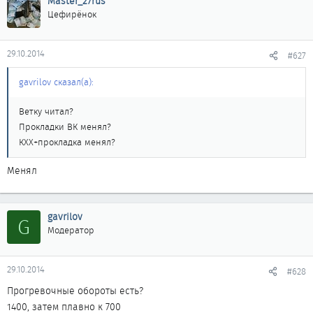
Master_27rus
Цефирёнок
29.10.2014
#627
gavrilov сказал(а):
Ветку читал?
Прокладки ВК менял?
КХХ+прокладка менял?
Менял
gavrilov
G
Модератор
29.10.2014
#628
Прогревочные обороты есть?
1400, затем плавно к 700