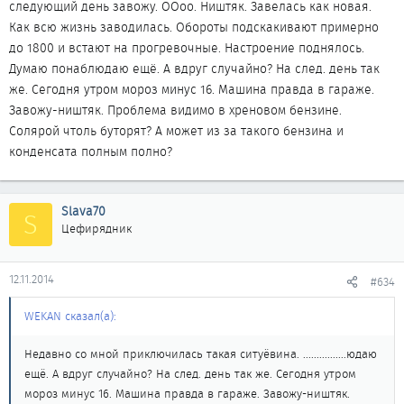
следующий день завожу. ООоо. Ништяк. Завелась как новая.
Как всю жизнь заводилась. Обороты подскакивают примерно
до 1800 и встают на прогревочные. Настроение поднялось.
Думаю понаблюдаю ещё. А вдруг случайно? На след. день так
же. Сегодня утром мороз минус 16. Машина правда в гараже.
Завожу-ништяк. Проблема видимо в хреновом бензине.
Солярой чтоль буторят? А может из за такого бензина и
конденсата полным полно?
Slava70
S
Цефирядник
12.11.2014
#634
WEKAN сказал(а):
Недавно со мной приключилась такая ситуёвина. ................юдаю
ещё. А вдруг случайно? На след. день так же. Сегодня утром
мороз минус 16. Машина правда в гараже. Завожу-ништяк.