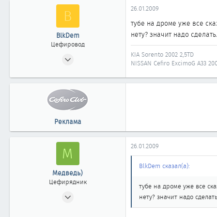
61
26.01.2009
B
46
тубе на дроме уже все ск
нету? значит надо сделать. 
BlkDem
Цефировод
KIA Sorento 2002 2,5TD
03.10.2007
NISSAN Cefiro ExcimoG A33 20
999
0
861
Кисельбург
Реклама
26.01.2009
М
BlkDem сказал(а):
Медведь)
Цефирядник
тубе на дроме уже все ск
07.01.2009
нету? значит надо сделать.
53