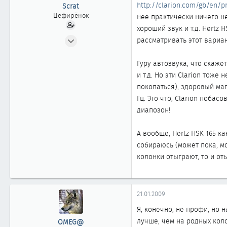
ы
л
http://clarion.com/gb/en/pr
Scrat
а
Цефирёнок
нее практически ничего н
хороший звук и т.д. Hertz 
01.03.2007
рассматривать этот вариан
13
0
Гуру автозвука, что скаже
и т.д. Но эти Clarion тож
11
покопаться), здоровый магни
Гц. Это что, Clarion побас
диапозон!
А вообще, Hertz HSK 165 к
собираюсь (может пока, мо
колонки отыграют, то и от
21.01.2009
Я, конечно, не профи, но 
лучше, чем на родных коло
OMEG@