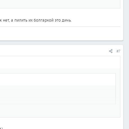
нет, а пилить их болгаркой это дичь.
#7
, а пилить их болгаркой это дичь.