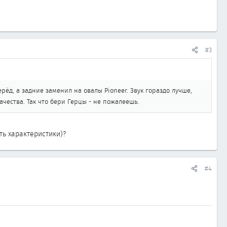
#3
ерёд, а задние заменил на овалы Pioneer. Звук гораздо лучше,
ачества. Так что бери Герцы - не пожалеешь.
ть характеристики)?
#4