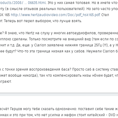
oducts/2008/ ... 06635.html
. Это у них самая топовая. Но в инете что
ету (в смысле отзывов реальных пользователей). Но зато часто уп
HSK 165
http://www.hertzaudiovideo.com/Doc/pdf_hsk165.pdf
. Стал
т. Теперь вот перел выбором, что лучше взять.
те? Я знаю, что Hertz на слуху у многих автоаудиофилов, проверен
е неплохо сделаны. Только посмотрите на внешний вид (там если по 
т и т.д. Да, еще: у Clarion заявлена нижняя граница 25Гц (!!!), а у H
овее будут? Что-то эта граница низкая как у сабов. Неужели Clarion 
ак с точки зрения воспроизведения баса? Просто саб в систему став
жет вообще никогда), так что компенсировать низы нЕчем будет, ч
ыграют.
насчёт Герцов могу тебе сказать однозначно: поставил себе такие ж
нках и это при том, что нет усилка и мафон стоит китайский - DVD 