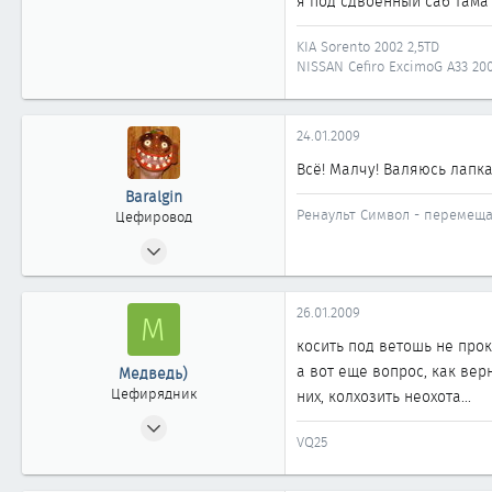
я под сдвоенный саб тама
KIA Sorento 2002 2,5TD
NISSAN Cefiro ExcimoG A33 20
24.01.2009
Всё! Малчу! Валяюсь лап
Baralgin
Ренаульт Символ - перемеща
Цефировод
16.12.2006
974
3
26.01.2009
М
861
косить под ветошь не про
Санкт-Петербург - ДВ - Санкт-Петербург
а вот еще вопрос, как вер
Медведь)
Цефирядник
них, колхозить неохота...
07.01.2009
VQ25
53
0