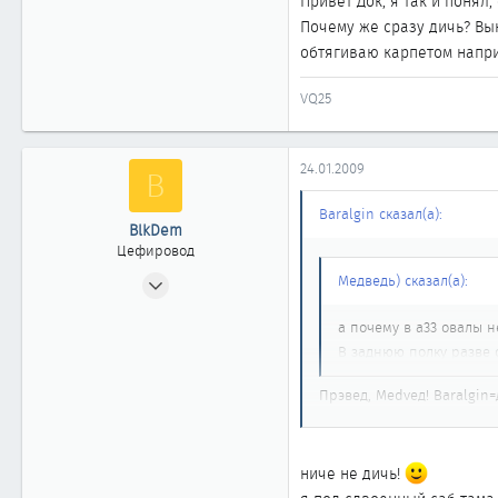
Привет Док, я так и понял
Почему же сразу дичь? Вы
обтягиваю карпетом напр
VQ25
24.01.2009
B
Baralgin сказал(а):
BlkDem
Цефировод
03.10.2007
Медведь) сказал(а):
999
а почему в а33 овалы н
0
В заднюю полку разве 
861
Кисельбург
Прэвед, Medveд! Baralgin=
Насчёт задней полки не с
ниче не дичь!