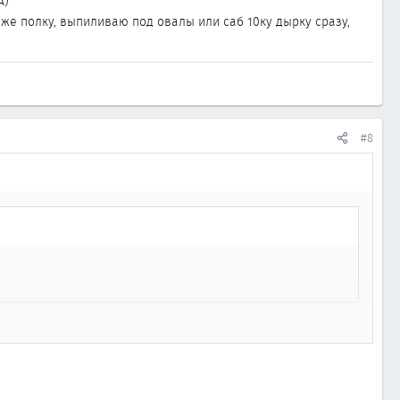
А)
е полку, выпиливаю под овалы или саб 10ку дырку сразу,
#8
, а пилить их болгаркой это дичь.