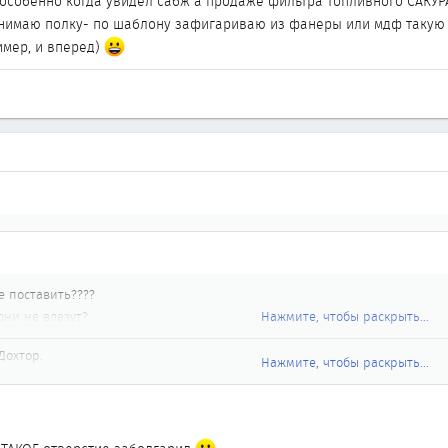
, особенно когда увидел сабж а продаже фильтра топливного САКУР
нимаю полку- по шаблону зафигариваю из фанеры или мдф такую ж
имер, и вперед)
е поставить????
они не влезут?
Нажмите, чтобы раскрыть...
Дохтор.
Нажмите, чтобы раскрыть...
тоит строить грандиозных планов. Там для динамиков штатных дырок нет