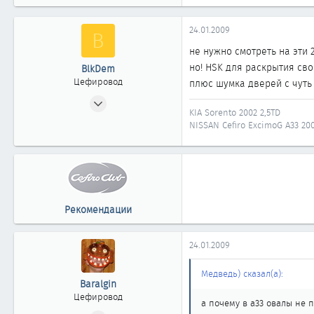
53
0
24.01.2009
B
61
не нужно смотреть на эти 2
46
но! HSK для раскрытия сво
BlkDem
Цефировод
плюс шумка дверей с чут
03.10.2007
KIA Sorento 2002 2,5TD
999
NISSAN Cefiro ExcimoG A33 20
0
861
Кисельбург
Рекомендации
24.01.2009
Медведь) сказал(а):
Baralgin
Цефировод
а почему в а33 овалы не 
16.12.2006