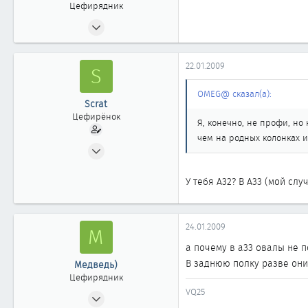
Цефирядник
16.09.2008
50
0
22.01.2009
S
61
Almaty
OMEG@ сказал(а):
Scrat
Цефирёнок
Я, конечно, не профи, но 
чем на родных колонках и
01.03.2007
13
0
У тебя A32? В A33 (мой сл
11
24.01.2009
М
а почему в а33 овалы не п
В заднюю полку разве они
Медведь)
Цефирядник
VQ25
07.01.2009