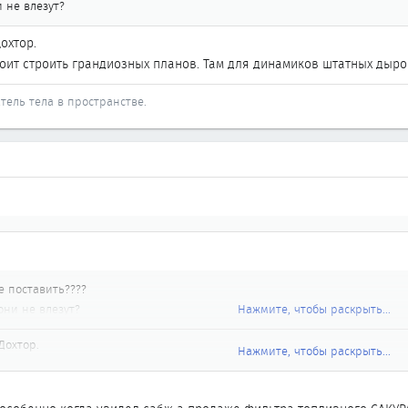
 не влезут?
охтор.
оит строить грандиозных планов. Там для динамиков штатных дырок 
тель тела в пространстве.
е поставить????
они не влезут?
Нажмите, чтобы раскрыть...
Дохтор.
Нажмите, чтобы раскрыть...
тоит строить грандиозных планов. Там для динамиков штатных дырок нет