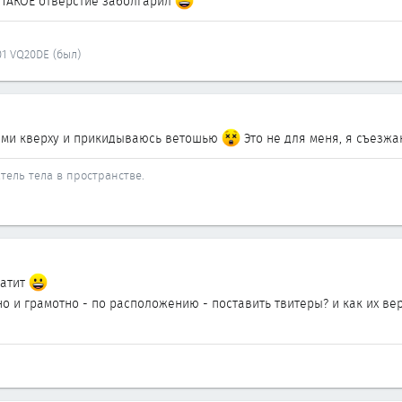
 ТАКОЕ отверстие заболгарил
01 VQ20DE (был)
ками кверху и прикидываюсь ветошью
Это не для меня, я съезжаю
тель тела в пространстве.
катит
но и грамотно - по расположению - поставить твитеры? и как их ве