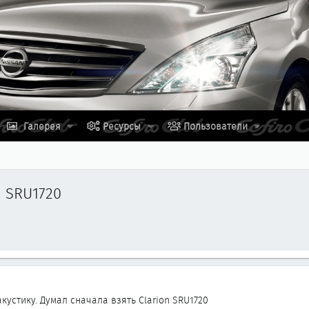
Галерея
Ресурсы
Пользователи
n SRU1720
устику. Думал сначала взять Clarion SRU1720