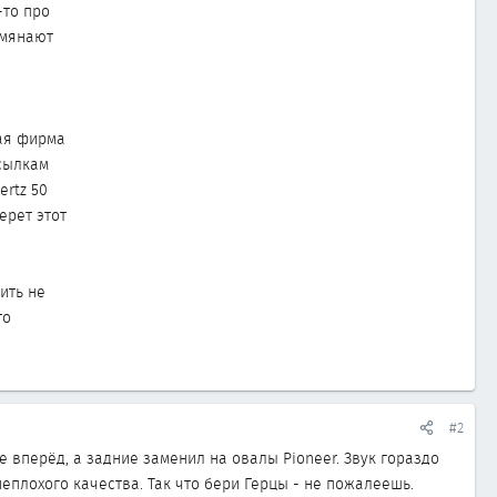
-то про
омянают
ная фирма
ссылкам
ertz 50
берет этот
ить не
то
#2
е вперёд, а задние заменил на овалы Pioneer. Звук гораздо
неплохого качества. Так что бери Герцы - не пожалеешь.