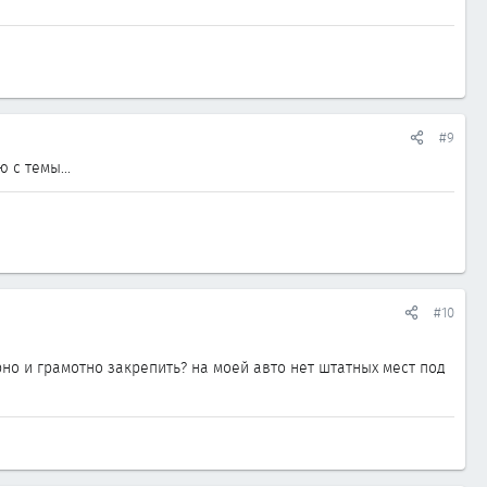
#9
 с темы...
#10
рно и грамотно закрепить? на моей авто нет штатных мест под