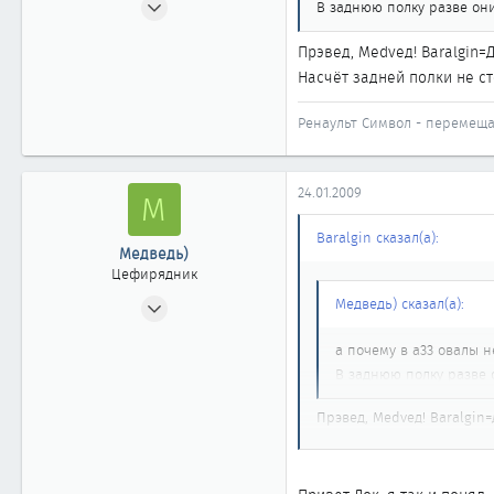
В заднюю полку разве они
974
Прэвед, Medveд! Baralgin=Д
3
Насчёт задней полки не ст
861
Санкт-Петербург - ДВ - Санкт-Петербург
Ренаульт Символ - перемеща
24.01.2009
М
Baralgin сказал(а):
Медведь)
Цефирядник
07.01.2009
Медведь) сказал(а):
53
а почему в а33 овалы н
0
В заднюю полку разве 
61
46
Прэвед, Medveд! Baralgin=
Насчёт задней полки не с