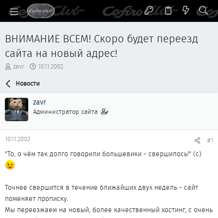
ВНИМАНИЕ ВСЕМ! Скоро будет переезд
сайта на новый адрес!
А
Д
zavr
10.11.2002
в
а
т
Новости
т
о
а
р
н
zavr
т
а
Администратор сайта
е
ч
м
а
ы
л
10.11.2002
#1
а
"То, о чём так долго говорили большевики - свершилось!" (с)
Точнее свершится в течение ближайших двух недель - сайт
поменяет прописку.
Мы переезжаем на новый, более качественный хостинг, с очень