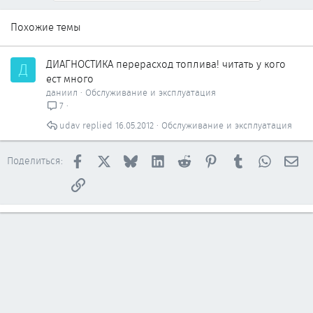
Похожие темы
ДИАГНОСТИКА перерасход топлива! читать у кого
Д
ест много
даниил
Обслуживание и эксплуатация
7
udav
16.05.2012
Обслуживание и эксплуатация
Facebook
X
Bluesky
LinkedIn
Reddit
Pinterest
Tumblr
WhatsAp
Эл
Поделиться:
Ссылка