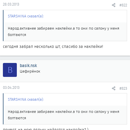
28.03.2013
#822
STARSHINA сказал(а):
Народ.активнее забираем наклейки.а то они по салону у меня
болтаются
сегодня забрал несколько шт, спасибо за наклейки!
basik.nsk
B
Цефирёнок
03.04.2013
#823
STARSHINA сказал(а):
Народ.активнее забираем наклейки.а то они по салону у меня
болтаются
привет, на мою ляльку найдется наклейка? )