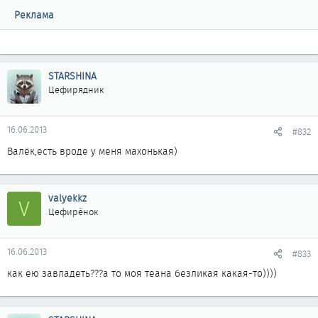
Реклама
STARSHINA
Цефирядник
16.06.2013
#832
Валёк,есть вроде у меня махонькая)
valyekkz
V
Цефирёнок
16.06.2013
#833
как ею завладеть???а то моя теана безликая какая-то))))