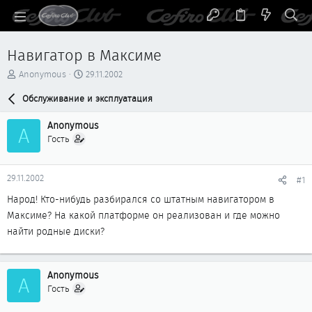
Навигатор в Максиме
А
Д
Anonymous
29.11.2002
в
а
т
Обслуживание и эксплуатация
т
о
а
р
н
Anonymous
A
т
а
Гость
е
ч
м
а
ы
л
29.11.2002
#1
а
Народ! Кто-нибудь разбирался со штатным навигатором в
Максиме? На какой платформе он реализован и где можно
найти родные диски?
Anonymous
A
Гость