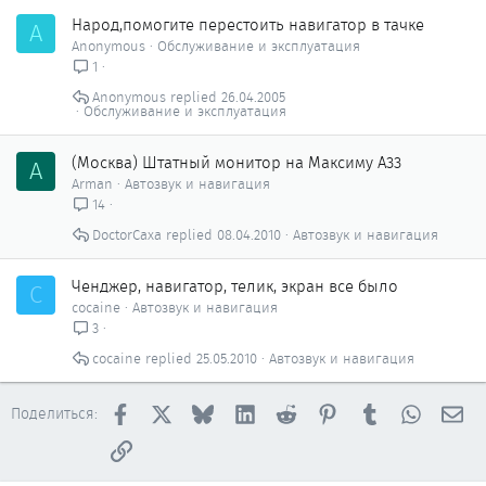
Народ,помогите перестоить навигатор в тачке
A
Anonymous
Обслуживание и эксплуатация
1
Anonymous
26.04.2005
Обслуживание и эксплуатация
(Москва) Штатный монитор на Максиму А33
A
Arman
Автозвук и навигация
14
DoctorCaxa
08.04.2010
Автозвук и навигация
Ченджер, навигатор, телик, экран все было
C
cocaine
Автозвук и навигация
3
cocaine
25.05.2010
Автозвук и навигация
Facebook
X
Bluesky
LinkedIn
Reddit
Pinterest
Tumblr
WhatsAp
Эл
Поделиться:
Ссылка