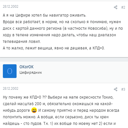
28.12.2002
#2
А я на Цефире хотел бы навигатор оживить.
Вроде все работает, в норме, но на сколько я понимаю, нужен
диск с картой данного региона (в частности Новосиба), ну и по
ходу в телеке изменения надо делать, чтобы наш диапазон
телевидения ловил.
А то жалко, лежит вещица, явно не дешевая, а КПД=0.
OKorOK
O
Цефирядник
28.12.2002
#3
Ну почему же КПД=0 ?!? Выбери на мапе окресности Токио,
сделай масштаб 200 м, обязательно окожешься на какой-
нибудь дороге
И самому приятно и перед народом всегда
попонтить можно. А вобще, если серьезно, диск ты хрен
найдешь - сто пудов. Т.к. 1) их вобще по моему нет 2) если и