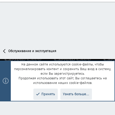
Обслуживание и эксплуатация
На данном сайте используются cookie-файлы, чтобы
персонализировать контент и сохранить Ваш вход в систему,
Обратная связь
Условия и правила
если Вы зарегистрируетесь.
Политика конфиденциальности
Помощь
Главная
R
Продолжая использовать этот сайт, Вы соглашаетесь на
S
использование наших cookie-файлов.
S
®
Community platform by XenForo
© 2010-2025 XenForo Ltd.
|
Style and
Принять
Узнать больше....
®
add-ons by ThemeHouse
Перевод от Jumuro
Верх
Низ