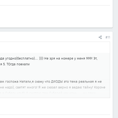
#11
а угодно(бесплатно).... )))) Не зря на номере у меня 999! Эт,
я 5. ТОгда поехали
вам госпожа Натали,я скажу что ДИОДЫ это тема реальная я не
 не надо), светят много! Я же сказал верно я ведаю тайну! Короче
 в Субару клуб! И смотрю там Субарей как конь ..... ну сами
! Кто за ???? Предлгагаю выбирать КЭПТАНА команды! Откроем
жжжжж распаясолись! Думают что их много! Нас вообще в нашем
 напару с эмоциями в себе, а то поговорить не о чем будет!! ))))
о не знает КУДА НОСКИ СПЕШАТ ??? Или по чем в Сочи рубироид???