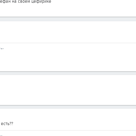
корефан на своем цефирике
=-
 есть??