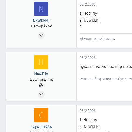
03.12.2008
N
1. HeeTriy
2. NEWKENT
NEWKENT
Цефирёнок
3.
04.09.2008
Nissan Laurel GNC34
43
0
11
03.12.2008
H
Омск
цука тачка до сих пор не 
HeeTriy
-=полный привод возбуждает
Цефирядник
18.03.2008
138
0
03.12.2008
С
61
1. HeeTriy
44
2. NEWKENT
серега1984
Omsk