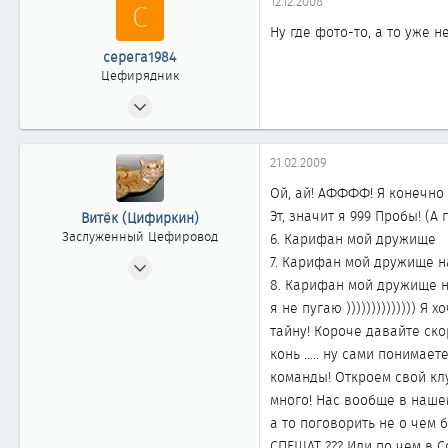
12.12.2008
С
61
Ну где фото-то, а то уже н
44
серега1984
Omsk
Цефирядник
25.12.2006
87
0
21.02.2009
61
Ой, ай! АФФФФ! Я конечно ж
Омск
Эт, значит я 999 Пробы! (
Витёк (Цифиркин)
Заслуженный Цефировод
6. Карифан мой дружище
31.10.2008
7. Карифан мой дружище н
8. Карифан мой дружище на
1 161
я не пугаю ))))))))))))))
0
тайну! Короче давайте ско
1 861
конь ..... ну сами понимае
Россия г. ОМСК
команды! Откроем свой кл
много! Нас вообще в нашем
а то поговорить не о чем б
СПЕШАТ ??? Или по чем в С