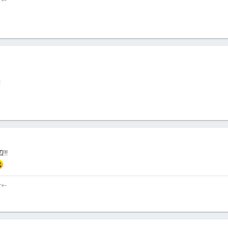
=-
!
!!!
=-