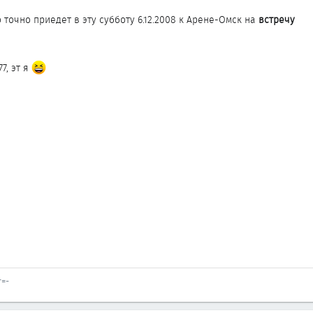
точно приедет в эту субботу 6.12.2008 к Арене-Омск на
встречу
7, эт я
=-