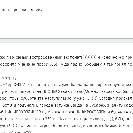
еделя прошла... ждемс.
е я ! Я самый востребованный экспонат! ))))))))) Я конечно же приед
А говорила мнемама проси 585) Ну да ладно! Вообщем я так понял по 
амбер ту
мбер ФФРИ! и т.д. и т.п. Да нас уже банда на цефирах получаетьс
 Я хочу всех перевести на ДИОДЫ! Хавают мало(Можно сказать вообще 
рее чтобы суббота эта наступила! Хочу уже..... ))))) Сегодня приех
те! Вот я и подумал! В городе есть же банда на Субарах, значить н
уб ЦИФИРОХОЗЯЙНОВ ну и конечно же ЦИФИРОХОЗЯЕК! и будем не ху
 городе только около 350 и в Китае полтора милиарда ))))! Ладно
удет!! )))) До новых встреч! Берегите себя, и своих любимых! И же
очи рубироид???