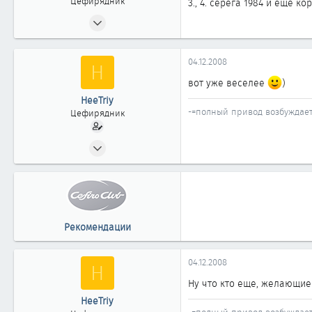
Цефирядник
3., 4. серега 1984 и еще 
25.12.2006
87
0
04.12.2008
H
61
вот уже веселее
)
Омск
HeeTriy
-=полный привод возбуждает
Цефирядник
18.03.2008
138
0
61
44
Рекомендации
Omsk
04.12.2008
H
Ну что кто еще, желающие
HeeTriy