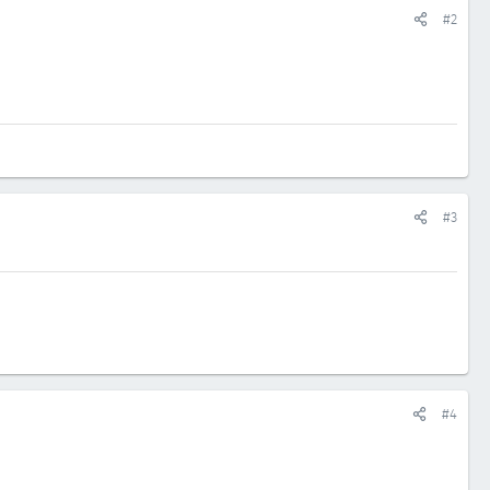
#2
#3
#4