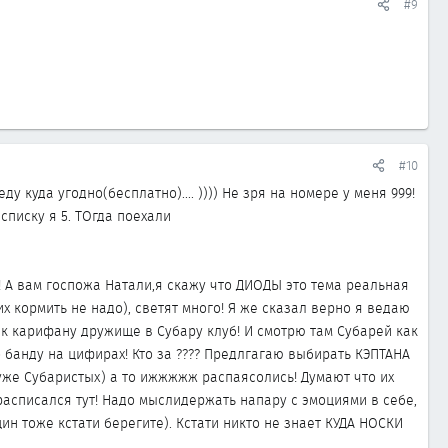
#9
#10
у куда угодно(бесплатно).... )))) Не зря на номере у меня 999!
списку я 5. ТОгда поехали
я! А вам госпожа Натали,я скажу что ДИОДЫ это тема реальная
их кормить не надо), светят много! Я же сказал верно я ведаю
ал к карифану дружище в Субару клуб! И смотрю там Субарей как
адо банду на цифирах! Кто за ???? Предлгагаю выбирать КЭПТАНА
же Субаристых) а то ижжжжж распаясолись! Думают что их
 расписался тут! Надо мыслидержать напару с эмоциями в себе,
нщин тоже кстати берегите). Кстати никто не знает КУДА НОСКИ