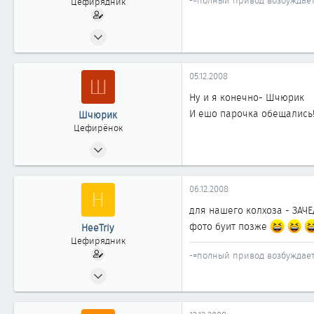
-=полный привод возбуждает
Цефирядник
18.03.2008
138
0
05.12.2008
Ш
61
Ну и я конечно- Шчюрик
44
И ешо парочка обещались
Шчюрик
Omsk
Цефирёнок
06.10.2008
17
0
06.12.2008
H
11
для нашего колхоза - ЗАЧЕД
г Омск
фото буит позже
HeeTriy
Цефирядник
-=полный привод возбуждает
18.03.2008
138
0