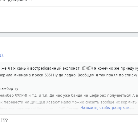
):
е я ! Я самый востребованный экспонат! ))))))))) Я конечно же приеду куд
оворила мнемама проси 585) Ну да ладно! Вообщем я так понял по списку 
намбер ту
амбер ФФРИ! и т.д. и т.п. Да нас уже банда на цефирах получаеться! А 
чу всех перевести на ДИОДЫ! Хавают мало(Можно сказать вообще их кормить
Нажмите, чтобы раскрыть...
та эта наступила! Хочу уже..... ))))) Сегодня приехал к карифану дружище
ал! В городе есть же банда на Субарах, значить надо банду на цифирах
????
В ну и конечно же ЦИФИРОХОЗЯЕК! и будем не хуже Субаристых) а то и
 в Китае полтора милиарда ))))! Ладно расписался тут! Надо мыслидержать
е себя, и своих любимых! И женщин тоже кстати берегите). Кстати никт