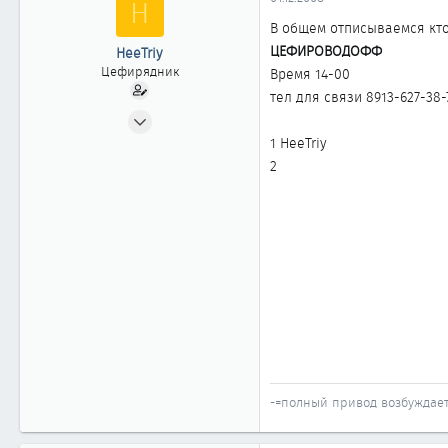
H
ы
л
а
В общем отписываемся кто 
ЦЕФИРОВОДОФФ
HeeTriy
Цефирядник
Время 14-00
тел для связи 8913-627-38-7
18.03.2008
138
1 HeeTriy
0
2
61
44
Omsk
-=полный привод возбуждает