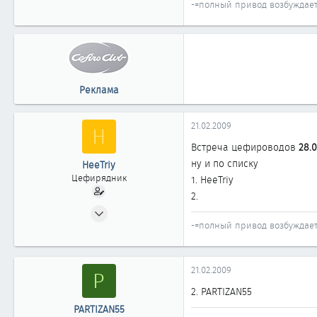
-=полный привод возбуждает
Реклама
21.02.2009
H
Встреча цефироводов
28.
ну и по списку
HeeTriy
Цефирядник
1. HeeTriy
2.
18.03.2008
-=полный привод возбуждает
138
0
61
21.02.2009
P
44
2. PARTIZAN55
Omsk
PARTIZAN55