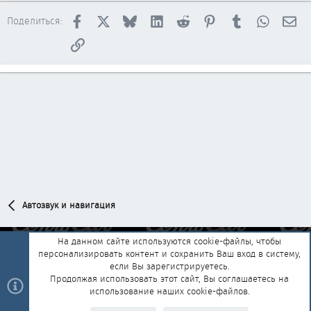
Facebook
X
Bluesky
LinkedIn
Reddit
Pinterest
Tumblr
WhatsAp
Эл
Поделиться:
Ссылка
Автозвук и навигация
На данном сайте используются cookie-файлы, чтобы
персонализировать контент и сохранить Ваш вход в систему,
Обратная связь
Условия и правила
если Вы зарегистрируетесь.
Политика конфиденциальности
Помощь
Главная
R
Продолжая использовать этот сайт, Вы соглашаетесь на
S
использование наших cookie-файлов.
S
®