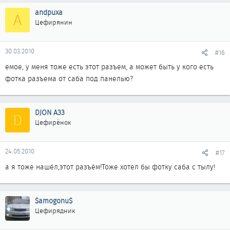
andpuxa
A
Цефирянин
30.03.2010
#16
емое, у меня тоже есть этот разъем, а может быть у кого есть
фотка разъема от саба под панелью?
DJON A33
D
Цефирёнок
24.05.2010
#17
а я тоже нашёл,этот разъём!Тоже хотел бы фотку саба с тылу!
$amogonu$
Цефирядник