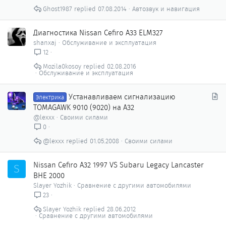
Ghost1987
07.08.2014
Автозвук и навигация
Диагностика Nissan Cefiro A33 ELM327
shanxaj
Обслуживание и эксплуатация
12
Mozila0kosoy
02.08.2016
Обслуживание и эксплуатация
С
Устанавливаем сигнализацию
Электрика
т
TOMAGAWK 9010 (9020) на А32
а
@lexxx
Своими силами
т
0
ь
@lexxx
01.05.2008
Своими силами
я
Nissan Сefiro A32 1997 VS Subaru Legacy Lancaster
S
BHE 2000
Slayer Yozhik
Сравнение с другими автомобилями
23
Slayer Yozhik
28.06.2012
Сравнение с другими автомобилями