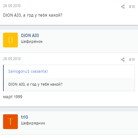
26.05.2010
#18
DJON A33, а год у тебя какой?
DJON A33
D
Цефирёнок
26.05.2010
#19
$amogonu$ сказал(а):
DJON A33, а год у тебя какой?
март 1999
triG
T
Цефирядник