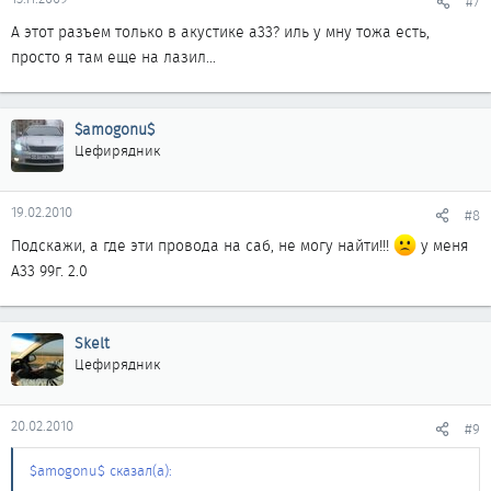
#7
А этот разъем только в акустике а33? иль у мну тожа есть,
просто я там еще на лазил...
$amogonu$
Цефирядник
19.02.2010
#8
Подскажи, а где эти провода на саб, не могу найти!!!
у меня
А33 99г. 2.0
Skelt
Цефирядник
20.02.2010
#9
$amogonu$ сказал(а):