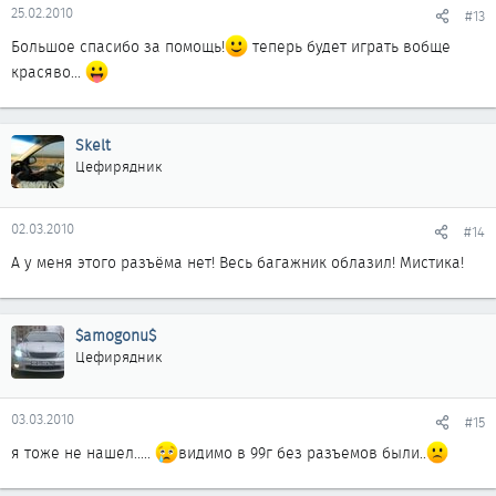
25.02.2010
#13
Большое спасибо за помощь!
теперь будет играть вобще
красяво...
Skelt
Цефирядник
02.03.2010
#14
А у меня этого разъёма нет! Весь багажник облазил! Мистика!
$amogonu$
Цефирядник
03.03.2010
#15
я тоже не нашел.....
видимо в 99г без разъемов были..