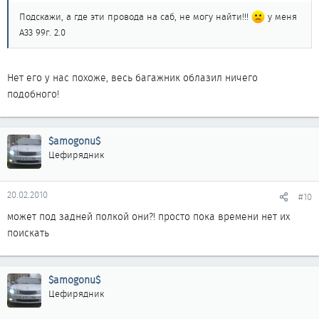
Подскажи, а где эти провода на саб, не могу найти!!!
у меня
А33 99г. 2.0
Нет его у нас похоже, весь багажник облазил ничего
подобного!
$amogonu$
Цефирядник
20.02.2010
#10
может под задней полкой они?! просто пока времени нет их
поискать
$amogonu$
Цефирядник