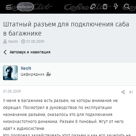
Штатный разъем для подключения саба
в багажнике
А
Д
NeoN
01.06.2009
в
а
т
Автозвук и навигация
т
о
а
р
н
NeoN
т
а
е
ч
Цефирядник
м
а
ы
л
а
01.06.2009
#1
У меня в багажнике есть разъём, на которы внимания не
обращал. Посмотрел в руководствое по эксплуатации
назначение разъёма, оказалось это для подключения
низкочастотного динамика. Разъём 8 пиновый. Жгут от него
идёт к аудиосистеме.
Кто пробовал задействовать этот разъём и как его зацепить на