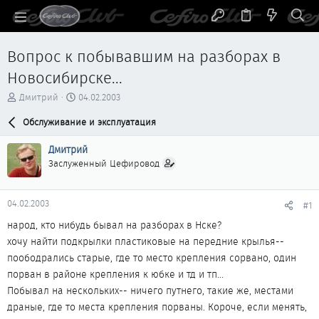
Вопрос к побывавшим на разборах в
Новосибирске...
А
Д
Дмитрий
04.02.2003
в
а
т
Обслуживание и эксплуатация
т
о
а
р
н
Дмитрий
т
а
Заслуженный Цефировод
е
ч
м
а
ы
л
04.02.2003
#1
а
народ, кто нибудь бывал на разборах в Нске?
хочу найти подкрылки пластиковые на передние крылья--
поободрались старые, где то место крепления сорвано, один
порван в районе крепления к юбке и тд и тп...
Побывал на нескольких-- ничего путнего, такие же, местами
драные, где то места крепления порваны. Короче, если менять,