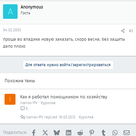
Anonymous
A
Гость
04.02.2003
#3
проще во владике новую заказать, скоро весна, без защиты
дело плохо
Для ответа нужно войти/зарегистрироваться
Похожие темы
Как я работал помощником по хозяйству
I
Ivanov-PV
Курилка
5
Ivanov-PV
16.03.2012
Курилка
Facebook
X
Bluesky
LinkedIn
Reddit
Pinterest
Tumblr
WhatsAp
Эл
Поделиться: