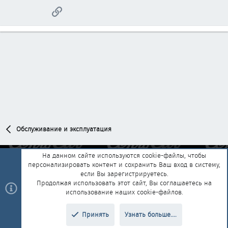
Ссылка
Обслуживание и эксплуатация
На данном сайте используются cookie-файлы, чтобы
персонализировать контент и сохранить Ваш вход в систему,
Обратная связь
Условия и правила
если Вы зарегистрируетесь.
Политика конфиденциальности
Помощь
Главная
R
Продолжая использовать этот сайт, Вы соглашаетесь на
S
использование наших cookie-файлов.
S
®
Community platform by XenForo
© 2010-2025 XenForo Ltd.
|
Style and
Принять
Узнать больше....
®
add-ons by ThemeHouse
Перевод от Jumuro
Верх
Низ