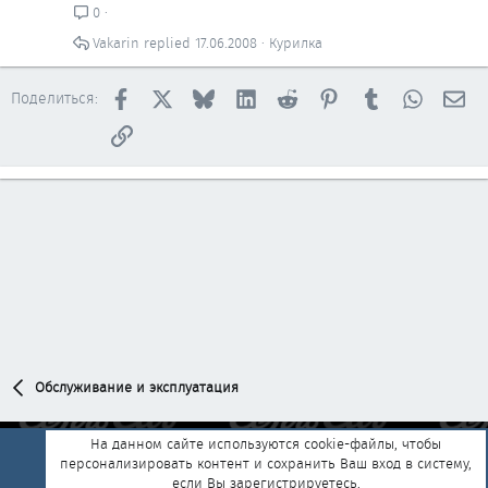
0
Vakarin
17.06.2008
Курилка
Facebook
X
Bluesky
LinkedIn
Reddit
Pinterest
Tumblr
WhatsAp
Эл
Поделиться:
Ссылка
Обслуживание и эксплуатация
На данном сайте используются cookie-файлы, чтобы
персонализировать контент и сохранить Ваш вход в систему,
Обратная связь
Условия и правила
если Вы зарегистрируетесь.