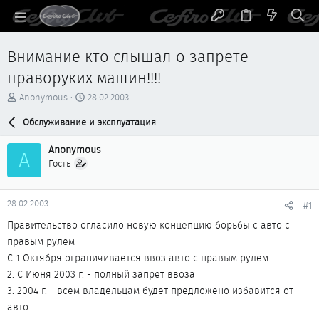
Внимание кто слышал о запрете
праворуких машин!!!!
А
Д
Anonymous
28.02.2003
в
а
т
Обслуживание и эксплуатация
т
о
а
р
н
Anonymous
A
т
а
Гость
е
ч
м
а
ы
л
28.02.2003
#1
а
Правительство огласило новую концепцию борьбы с авто с
правым рулем
C 1 Октября ограничивается ввоз авто с правым рулем
2. С Июня 2003 г. - полный запрет ввоза
3. 2004 г. - всем владельцам будет предложено избавится от
авто