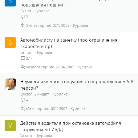
S
повышения пошлин
Skelet
Курилка
2
Skelet
02.12.2008
Курилка
Автомобилисту на заметку (про ограничения
S
скорости и пр)
samum
Курилка
27
vasanat
29.04.2007
Курилка
Неужели изменится ситуация с сопровождением VIP
персон?
Doctor_G Ришат
Курилка
4
Макс
03.11.2007
Курилка
Действия водителя при остановке автомобиля
V
сотрудником ГИБДД
Vakarin
Курилка