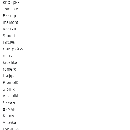
кифирик
TomFlay
Виктор
mamont
Костян
Stount
Lex396
Дмитрий54
neus
kroshka
romero
Цифра
PromoJD
Sibirjk
Vovchikin
Диман
диMAN
Kenny
Allo4ka
Горыныч