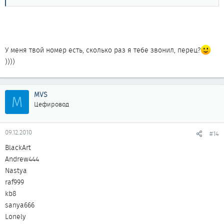
У меня твой номер есть, сколько раз я тебе звонил, перец?
))))
MVS
M
Цефировод
09.12.2010
#14
BlackArt
Andrew444
Nastya
raf999
kb8
sanya666
Lonely