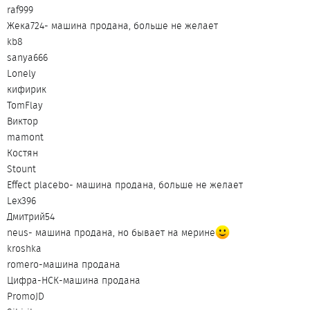
raf999
Жека724- машина продана, больше не желает
kb8
sanya666
Lonely
кифирик
TomFlay
Виктор
mamont
Костян
Stount
Effect placebo- машина продана, больше не желает
Lex396
Дмитрий54
neus- машина продана, но бывает на мерине
kroshka
romero-машина продана
Цифра-НСК-машина продана
PromoJD