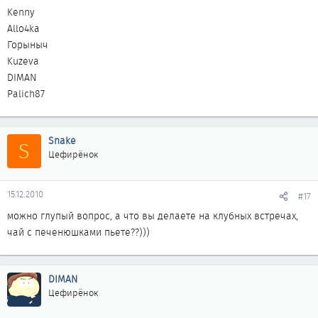
Kenny
Allo4ka
Горыныч
Kuzeva
DIMAN
Palich87
Snake
S
Цефирёнок
15.12.2010
#17
можно глупый вопрос, а что вы делаете на клубных встречах,
чай с печенюшками пьете??)))
DIMAN
Цефирёнок