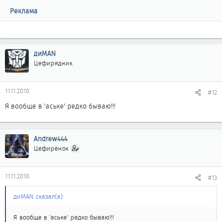
Реклама
диMAN
Цефирядник
11.11.2010
#12
Я вообще в 'аське' редко бываю!!!
Andrew444
Цефирёнок
11.11.2010
#13
диMAN сказал(а):
Я вообще в 'аське' редко бываю!!!