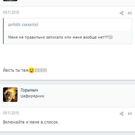
08.11.2010
#8
диMAN сказал(а):
Меня не правильно записали или меня вообще нет?!?)))
Йесть ты там
))))))))
Горыныч
Цефирядник
09.11.2010
#9
Включайте и меня в список.