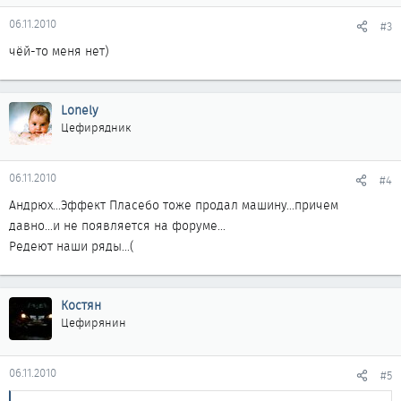
06.11.2010
#3
чёй-то меня нет)
Lonely
Цефирядник
06.11.2010
#4
Андрюх...Эффект Пласебо тоже продал машину...причем
давно...и не появляется на форуме...
Редеют наши ряды...(
Костян
Цефирянин
06.11.2010
#5