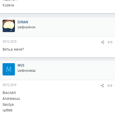
Kuzeva
DIMAN
Цефирёнок
09.12.2010
#15
Вить,а меня?
MVS
M
Цефировод
09.12.2010
#16
BlackArt
Andrew444
Nastya
raf999