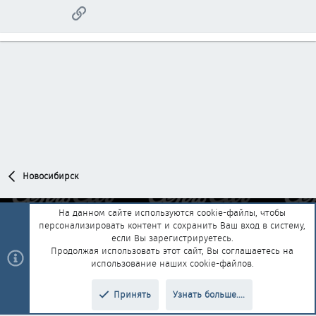
Ссылка
Новосибирск
На данном сайте используются cookie-файлы, чтобы
персонализировать контент и сохранить Ваш вход в систему,
Обратная связь
Условия и правила
если Вы зарегистрируетесь.
Политика конфиденциальности
Помощь
Главная
R
Продолжая использовать этот сайт, Вы соглашаетесь на
S
использование наших cookie-файлов.
S
®
Community platform by XenForo
© 2010-2025 XenForo Ltd.
|
Style and
Принять
Узнать больше....
®
add-ons by ThemeHouse
Перевод от Jumuro
Верх
Низ