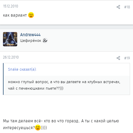
15.12.2010
#18
как вариант
Andrew444
Цефирёнок
26.12.2010
#19
Snake сказал(а):
можно глупый вопрос, а что вы делаете на клубных встречах,
чай с печенюшками пьете??)))
Мы там делаем всё- кто во что горазд.. А ты с какой целью
интересуешься?
))))