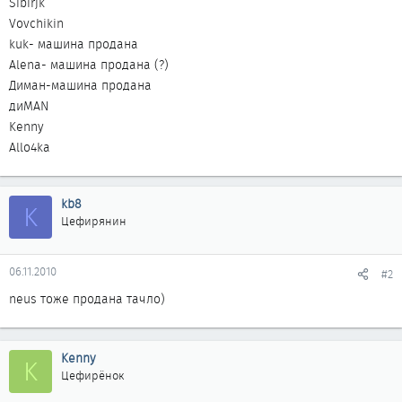
Sibirjk
Vovchikin
kuk- машина продана
Alena- машина продана (?)
Диман-машина продана
диMAN
Kenny
Allo4ka
kb8
K
Цефирянин
06.11.2010
#2
neus тоже продана тачло)
Kenny
K
Цефирёнок