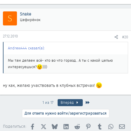
Snake
S
Цефирёнок
27.12.2010
#20
Andrew444 сказал(а):
Мы там делаем всё- кто во что горазд.. А ты с какой целью
интересуешься?
))))
ну как, желаю участвовать в клубных встречах!
Последняя
1 из 17
Вперёд
Для ответа нужно войти/зарегистрироваться
Facebook
X
Bluesky
LinkedIn
Reddit
Pinterest
Tumblr
WhatsAp
Эл
Поделиться: