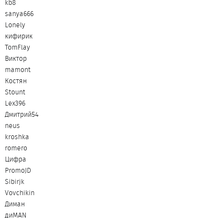
kb8
sanya666
Lonely
кифирик
TomFlay
Виктор
mamont
Костян
Stount
Lex396
Дмитрий54
neus
kroshka
romero
Цифра
PromoJD
Sibirjk
Vovchikin
Диман
диMAN