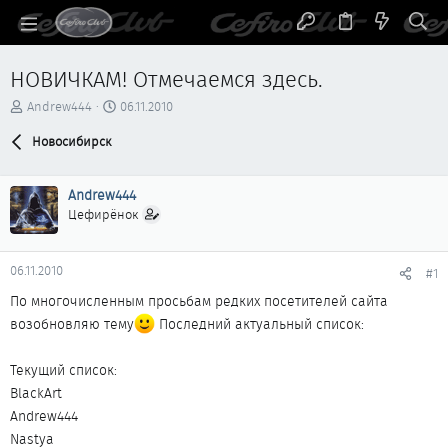
НОВИЧКАМ! Отмечаемся здесь.
А
Д
Andrew444
06.11.2010
в
а
т
Новосибирск
т
о
а
р
н
Andrew444
т
а
е
ч
Цефирёнок
м
а
ы
л
а
06.11.2010
#1
По многочисленным просьбам редких посетителей сайта
возобновляю тему
Последний актуальный список:
Текущий список:
BlackArt
Andrew444
Nastya