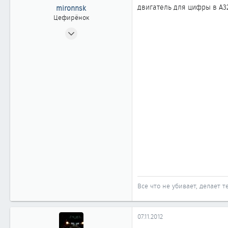
двигатель для цифры в А3
mironnsk
Цефирёнок
29.10.2012
36
0
11
39
Новосибирск
Все что не убивает, делает т
07.11.2012