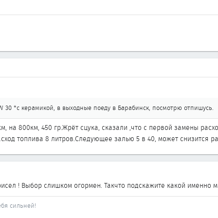
W 30 *с керамикой, в выходные поеду в Барабинск, посмотрю отпишусь.
м, на 800км, 450 гр.Жрёт сцука, сказали ,что с первой замены расх
сход топлива 8 литров.Следующее залью 5 в 40, может снизится ра
рисел ! Выбор слишком огормен. Такчто подскажите какой именно м
ебя сильней!