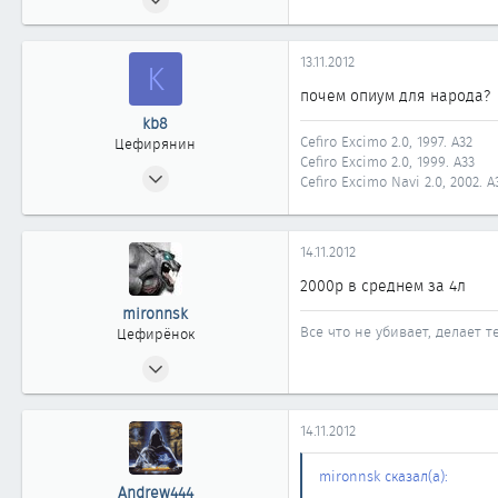
36
0
13.11.2012
K
11
почем опиум для народа?
39
kb8
Новосибирск
Cefiro Excimo 2.0, 1997. А32
Цефирянин
Cefiro Excimo 2.0, 1999. А33
15.06.2007
Cefiro Excimo Navi 2.0, 2002. A
464
0
14.11.2012
361
Новосибирск
2000р в среднем за 4л
mironnsk
Все что не убивает, делает т
Цефирёнок
29.10.2012
36
0
14.11.2012
11
39
mironnsk сказал(а):
Andrew444