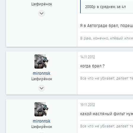
Новосибирск
Цефирёнок
2000р в среднем за 4л
22.05.2009
43
Я в Автограде брал, поде
0
11
В раю, конечно, клёвый клим
Новосибирск
14.11.2012
когда брал ?
mironnsk
Все что не убивает, делает т
Цефирёнок
29.10.2012
36
0
19.11.2012
11
какой масляный фильт нуж
39
mironnsk
Новосибирск
Все что не убивает, делает т
Цефирёнок