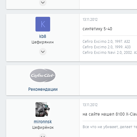
36
0
13.11.2012
K
11
синтетику 5-40
39
kb8
Новосибирск
Cefiro Excimo 2.0, 1997. А32
Цефирянин
Cefiro Excimo 2.0, 1999. А33
15.06.2007
Cefiro Excimo Navi 2.0, 2002. A
464
0
361
Новосибирск
Рекомендации
13.11.2012
на сайте нашел 8100 X-Cle
mironnsk
Все что не убивает, делает т
Цефирёнок
29.10.2012