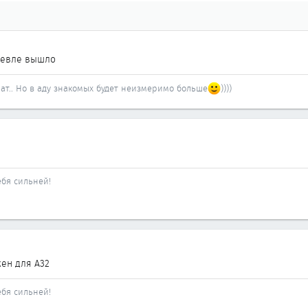
шевле вышло
ат.. Но в аду знакомых будет неизмеримо больше
))))
ебя сильней!
ен для А32
ебя сильней!