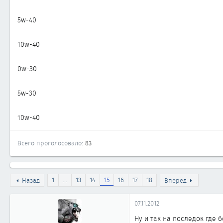
ы
л
а
5w-40
10w-40
0w-30
5w-30
10w-40
Всего проголосовало
83
1
...
13
14
15
16
17
18
Назад
Вперёд
07.11.2012
Ну и так на последок где 