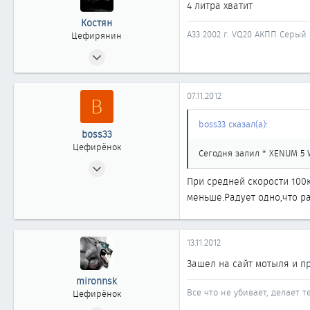
4 литра хватит
Костян
A33 2002 г. VQ20 АКПП Серый
Цефирянин
05.02.2008
479
0
07.11.2012
B
361
39
boss33 сказал(а):
boss33
Новосибирск
Цефирёнок
Сегодня залил * XENUM 5 
11.09.2011
При средней скорости 100к
27
меньше.Радует одно,что ра
0
11
53
13.11.2012
г.Новосибирск
Зашел на сайт мотыля и п
mironnsk
Все что не убивает, делает т
Цефирёнок
29.10.2012