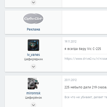
29.10.2012
36
0
11
39
Реклама
Новосибирск
19.11.2012
я всегда беру Vic C-225
iv_vanes
https://www.drive2.ru/r/niss
Цефирядник
08.03.2010
149
0
20.11.2012
61
225 небыло дали 219 сказа
41
mironnsk
Красноярск
Все что не убивает, делает т
Цефирёнок
29.10.2012