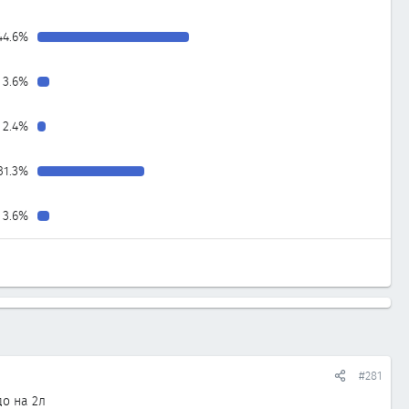
44.6%
3.6%
2.4%
31.3%
3.6%
#281
до на 2л