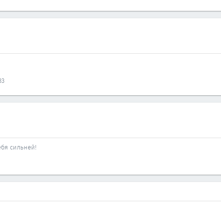
33
ебя сильней!