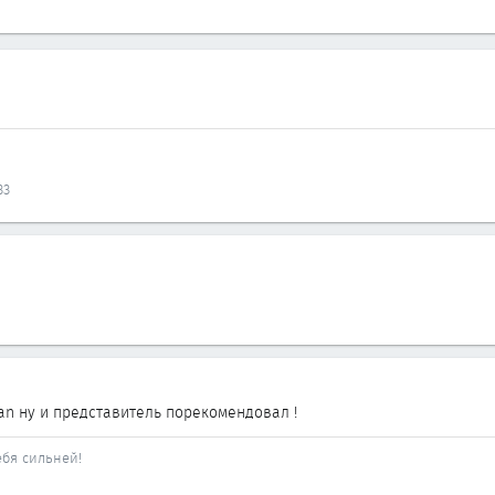
33
an ну и представитель порекомендовал !
ебя сильней!