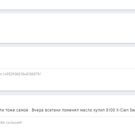
an/495290681846136879/
ли тоже самое . Вчера всетаки поменял масло купил 8100 X-Clen 5w
ебя сильней!