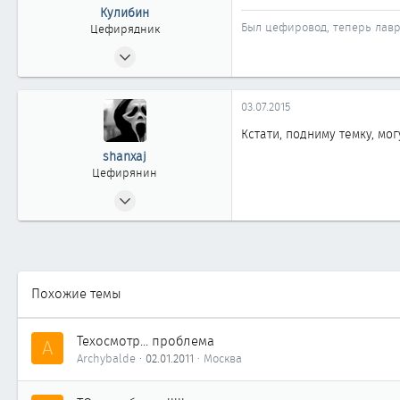
Кулибин
Москва
Был цефировод, теперь лавр
Цефирядник
30.10.2008
153
0
03.07.2015
61
Кстати, подниму темку, мо
Новокузнецк
shanxaj
Цефирянин
03.12.2011
391
0
361
40
Похожие темы
г. Новокузнецк
Техосмотр... проблема
A
Archybalde
02.01.2011
Москва