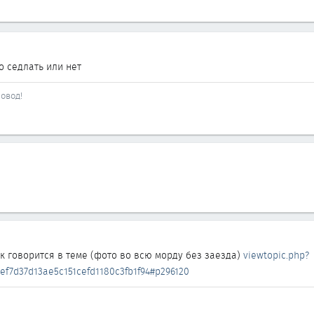
о седлать или нет
овод!
к говорится в теме (фото во всю морду без заезда)
viewtopic.php?
ef7d37d13ae5c151cefd1180c3fb1f94#p296120