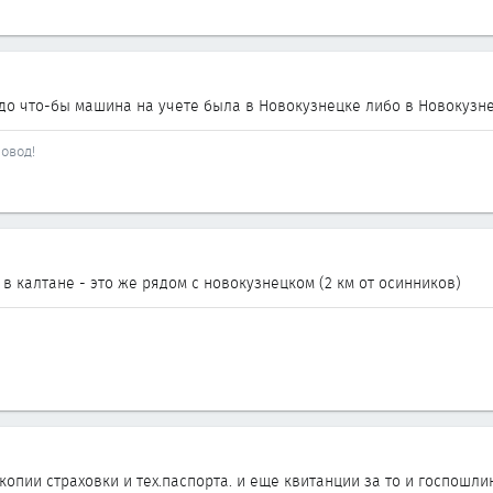
адо что-бы машина на учете была в Новокузнецке либо в Новокузн
овод!
 в калтане - это же рядом с новокузнецком (2 км от осинников)
опии страховки и тех.паспорта. и еще квитанции за то и госпошли