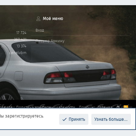
Моё меню
Вход
17 724
367 421
Письмо Админу
13 374
canalvbm
равила
Политика конфиденциальности
Помощь
Главная
R
S
Вы зарегистрируетесь.
S
Принять
Узнать больше....
Верх
Низ