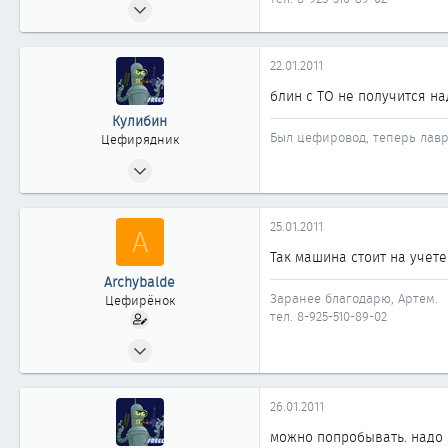
03.11.2009
19
0
22.01.2011
11
блин с ТО не получится н
41
Кулибин
Москва
Был цефировод, теперь лавр
Цефирядник
30.10.2008
153
0
25.01.2011
A
61
Так машина стоит на учете
Новокузнецк
Archybalde
Заранее благодарю, Артем.
Цефирёнок
тел. 8-925-510-89-02
03.11.2009
19
0
26.01.2011
11
можно попробывать. надо к
41