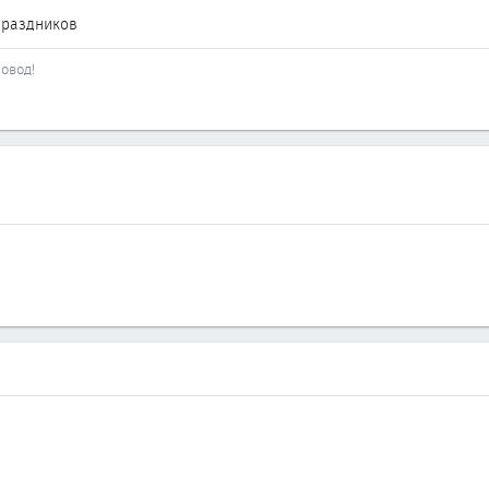
праздников
овод!