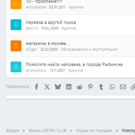
ТО - проблема!!!!!
A
Archybalde
02.01.2011
Курилка
переезд в другой город
B
Bazilio
15.04.2005
Курилка
магазины в москве...
S
stilgar
22.02.2003
Обслуживание и эксплуатация
Помогите найти человека, в городе Рыбинске
A
Anonymous
13.11.2007
Курилка
Facebook
X
Bluesky
LinkedIn
Reddit
Pinterest
Tumblr
WhatsApp
Элек
Поделиться:
Форум
Жизнь CEFIRO CLUB
Клубы по городам
Новок