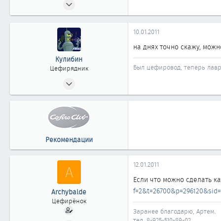
03.11.2009
19
0
10.01.2011
11
на днях точно скажу, можн
41
Кулибин
Москва
Был цефировод, теперь лавр
Цефирядник
30.10.2008
153
0
61
Новокузнецк
Рекомендации
12.01.2011
A
Если что можно сделать ка
f=2&t=26700&p=296120&sid=
Archybalde
Цефирёнок
Заранее благодарю, Артем.
тел. 8-925-510-89-02