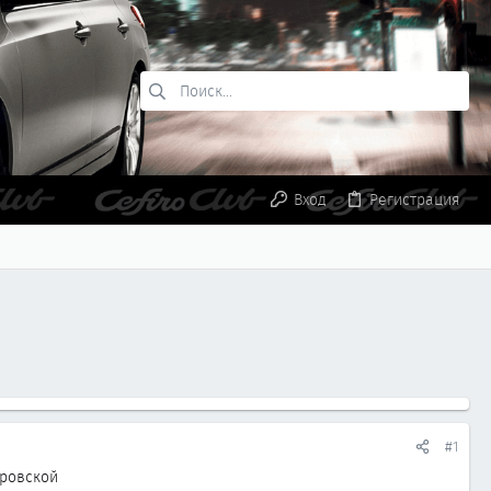
Вход
Регистрация
#1
еровской