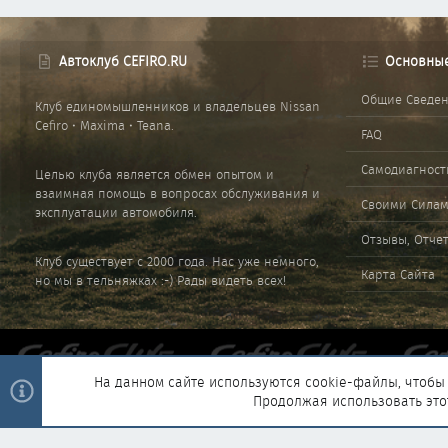
Автоклуб CEFIRO.RU
Основны
Общие Сведе
Клуб единомышленников и владельцев Nissan
Cefiro • Maxima • Teana.
FAQ
Самодиагност
Целью клуба является обмен опытом и
взаимная помощь в вопросах обслуживания и
Своими Сила
эксплуатации автомобиля.
Отзывы, Отче
Клуб существует с 2000 года. Нас уже немного,
Карта Сайта
но мы в тельняжках :-) Рады видеть всех!
На данном сайте используются cookie-файлы, чтобы 
Продолжая использовать это
®
Community platform by XenForo
© 2010-2025 XenForo Ltd.
|
Style and 