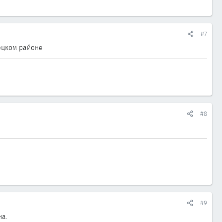
#7
ецком районе
#8
#9
на.