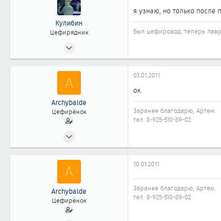
я узнаю, но только после 
Кулибин
Был цефировод, теперь лавр
Цефирядник
30.10.2008
153
0
03.01.2011
A
61
ок.
Новокузнецк
Archybalde
Заранее благодарю, Артем.
Цефирёнок
тел. 8-925-510-89-02
03.11.2009
19
0
10.01.2011
A
11
41
Заранее благодарю, Артем.
Archybalde
Москва
тел. 8-925-510-89-02
Цефирёнок