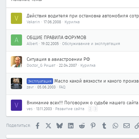
Действия водителя при остановке автомобиля сот
V
Vakarin
17.06.2008
Курилка
ОБЩИЕ ПРАВИЛА ФОРУМОВ
A
Albert
19.02.2005
Обслуживание и эксплуатация
Ситуация в авиастроении РФ
Doctor_G Ришат
22.04.2007
Курилка
Масло какой вязкости и какого произв
Эксплуатация
zavr
05.06.2003
FAQ
Внимание всех!!! Поговорим о судьбе нашего сайта
V
ves
13.11.2003
Развитие сайта
2
3
Facebook
X
Bluesky
LinkedIn
Reddit
Pinterest
Tumblr
WhatsApp
Элек
Поделиться: