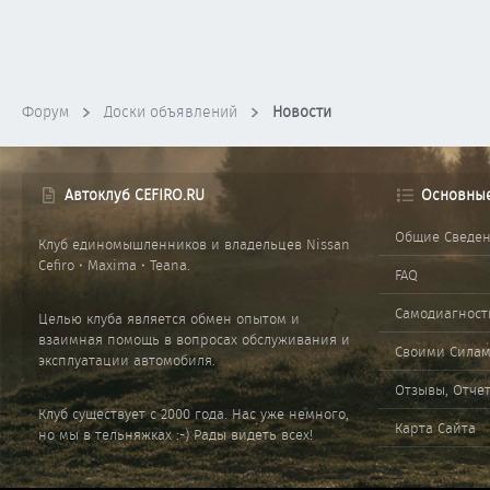
Форум
Доски объявлений
Новости
Автоклуб CEFIRO.RU
Основны
Общие Сведе
Клуб единомышленников и владельцев Nissan
Cefiro • Maxima • Teana.
FAQ
Самодиагност
Целью клуба является обмен опытом и
взаимная помощь в вопросах обслуживания и
Своими Сила
эксплуатации автомобиля.
Отзывы, Отче
Клуб существует с 2000 года. Нас уже немного,
Карта Сайта
но мы в тельняжках :-) Рады видеть всех!