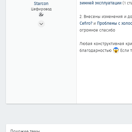
ы
л
зимней эксплуатации
(1 ст
Starcon
а
Цефировод
2. Внесены изменения и д
22.07.2002
Cefiro?
и
Проблемы с холос
917
огромное спасибо
1
Любая конструктивная кри
861
благодарностью
Если 
Похожие темы