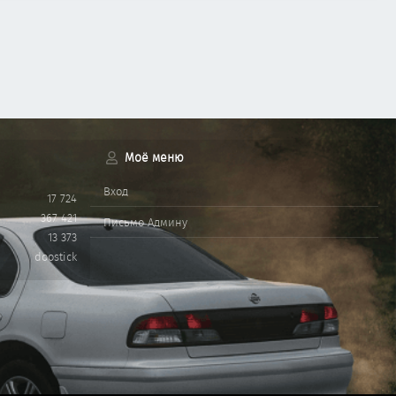
Моё меню
Вход
17 724
367 421
Письмо Админу
13 373
doostick