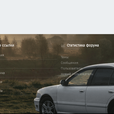
е ссылки
Статистика форума
ния
Темы
Сообщения
Пользователи
ика
Новый пользователь
ми
ты