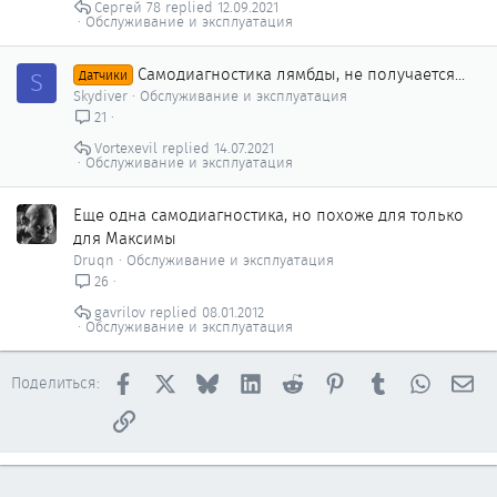
Сергей 78
12.09.2021
Обслуживание и эксплуатация
Самодиагностика лямбды, не получается...
S
Датчики
Skydiver
Обслуживание и эксплуатация
21
Vortexevil
14.07.2021
Обслуживание и эксплуатация
Еще одна самодиагностика, но похоже для только
для Максимы
Druqn
Обслуживание и эксплуатация
26
gavrilov
08.01.2012
Обслуживание и эксплуатация
Facebook
X
Bluesky
LinkedIn
Reddit
Pinterest
Tumblr
WhatsAp
Эл
Поделиться:
Ссылка