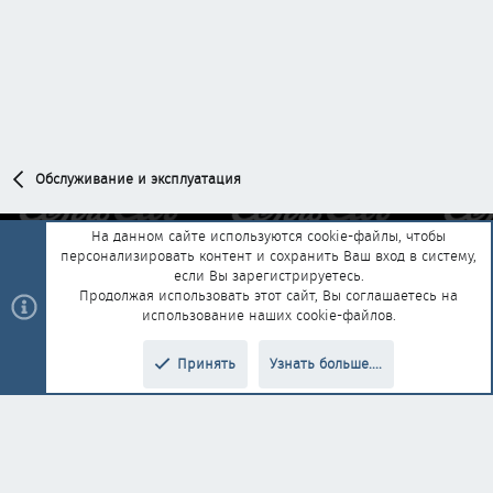
Обслуживание и эксплуатация
На данном сайте используются cookie-файлы, чтобы
персонализировать контент и сохранить Ваш вход в систему,
Обратная связь
Условия и правила
если Вы зарегистрируетесь.
Политика конфиденциальности
Помощь
Главная
R
Продолжая использовать этот сайт, Вы соглашаетесь на
S
использование наших cookie-файлов.
S
®
Community platform by XenForo
© 2010-2025 XenForo Ltd.
|
Style and
Принять
Узнать больше....
®
add-ons by ThemeHouse
Перевод от Jumuro
Верх
Низ