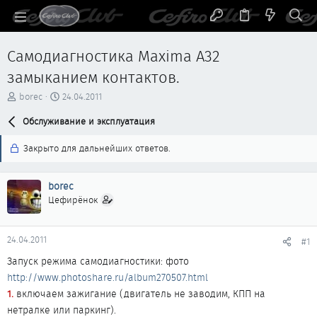
Самодиагностика Maxima A32
замыканием контактов.
А
Д
borec
24.04.2011
в
а
т
Обслуживание и эксплуатация
т
о
а
р
н
Закрыто для дальнейших ответов.
т
а
е
ч
м
а
borec
ы
л
Цефирёнок
а
24.04.2011
#1
Запуск режима самодиагностики: фото
http://www.photoshare.ru/album270507.html
1.
включаем зажигание (двигатель не заводим, КПП на
нетралке или паркинг).