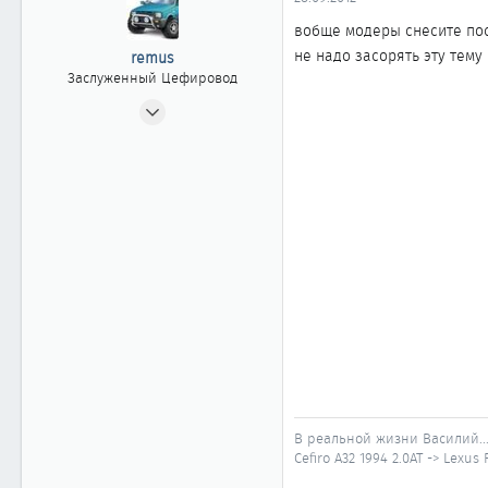
ы
л
а
вобще модеры снесите пост
не надо засорять эту тему
remus
Заслуженный Цефировод
11.08.2010
4 496
6
1 861
40
Иркутская область
В реальной жизни Василий..
Cefiro A32 1994 2.0AT -> Lexus