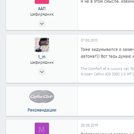
Я не в этом смысле, извини
ААП
Цефирядник
21.01.2008
70
0
07.08.2013
61
Тоже задумывался о замене
г.Белореченск,Краснодарский кр.
автомат)) Вот терь думаю 
t_m
Цефирядник
The Comfort of a Luxury car, t
08.04.2010
Nissan Cefiro A33 2002 2.0 MT 
66
0
61
38
تيمور من أستانا
Рекомендации
28.08.2019
M