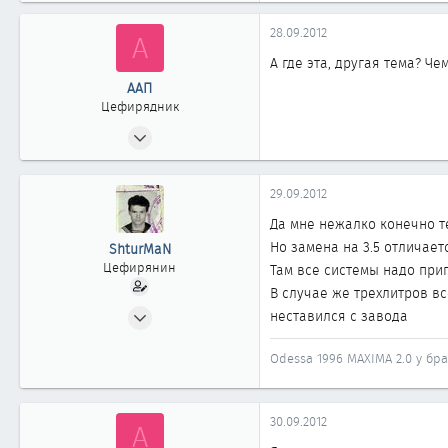
28.09.2012
А
А где эта, другая тема? Че
ААП
Цефирядник
21.01.2008
70
0
29.09.2012
61
Да мне нежалко конечно 
г.Белореченск,Краснодарский кр.
Но замена на 3.5 отличает
ShturMaN
Цефирянин
Там все системы надо при
В случае же трехлитров в
23.11.2005
неставился с завода
328
Odessa 1996 MAXIMA 2.0 у бр
0
361
49
30.09.2012
А
Odessa