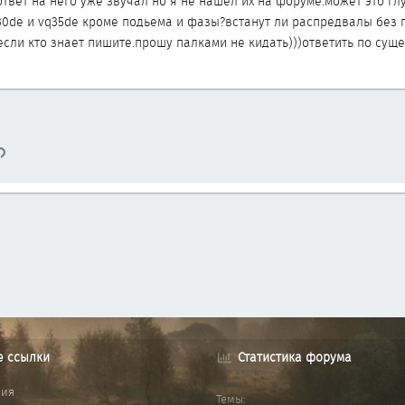
твет на него уже звучал но я не нашел их на форуме.может это глу
0de и vq35de кроме подьема и фазы?встанут ли распредвалы без п
сли кто знает пишите.прошу палками не кидать)))ответить по суще
тронная почта
Ссылка
е ссылки
Статистика форума
ния
Темы