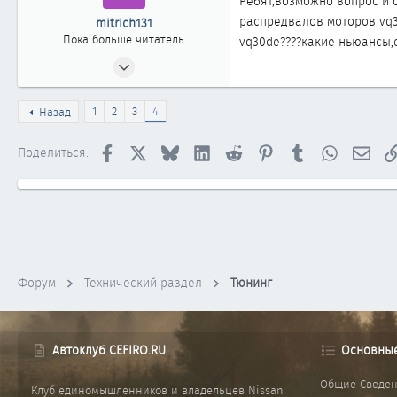
Ребят,возможно вопрос и о
распредвалов моторов vq3
mitrich131
Пока больше читатель
vq30de????какие ньюансы,е
28.07.2019
1
0
1
2
3
4
Назад
1
Facebook
X
Bluesky
LinkedIn
Reddit
Pinterest
Tumblr
WhatsApp
Элек
Поделиться:
Форум
Технический раздел
Тюнинг
Автоклуб CEFIRO.RU
Основны
Общие Сведе
Клуб единомышленников и владельцев Nissan