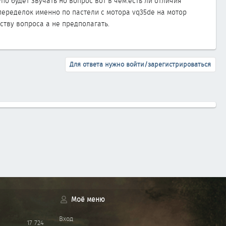
по будет звучать но вопрос вот в чем.есть ли отличия
еределок именно по пастели с мотора vq35de на мотор
ству вопроса а не предполагать.
Для ответа нужно войти/зарегистрироваться
Моё меню
Вход
17 724