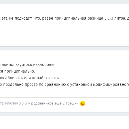
м эта не подходит, что, разве принципиальная разница 3,5-3 литра, 
темы-пользуйтесь наздоровье
ся принципиально.
посабливать или дорабатывать
се предельно просто по сравнению с установкой модифицированого
ата MAXIMA 3.0 и у родсвеников еше 2 трешки