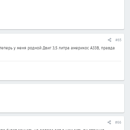
#65
еперь у меня родной Двиг 3,5 литра америкос А33В, правда
#66