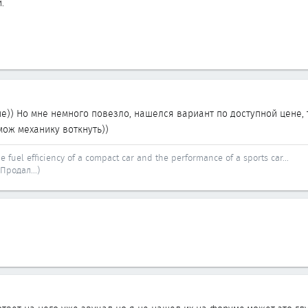
.
)) Но мне немного повезло, нашелся вариант по доступной цене, т
мож механику воткнуть))
he fuel efficiency of a compact car and the performance of a sports car...
(Продал...)