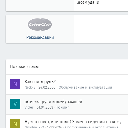
.всем удачи
Рекомендации
Похожие темы
Как снять руль?
N
Nick78
24.02.2006
Обслуживание и эксплуатация
обтяжка руля кожей/замшей
V
Vider
01.04.2003
Тюнинг
Нужен совет, или опыт) Замена сидений на кожу.
N
Nikolay_932
17.10.2024
Обслуживание и эксплуатация