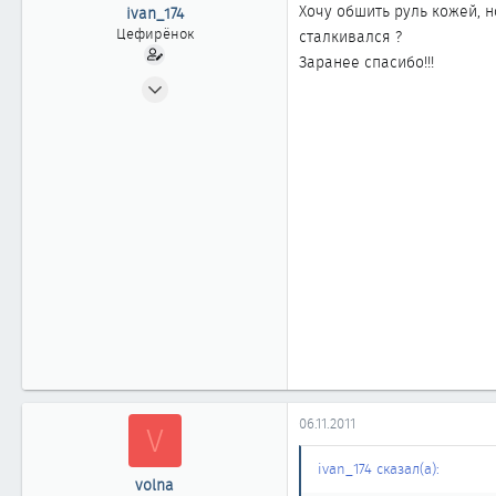
ы
л
Хочу обшить руль кожей, н
ivan_174
а
Цефирёнок
сталкивался ?
Заранее спасибо!!!
27.09.2011
10
0
11
06.11.2011
V
ivan_174 сказал(а):
volna