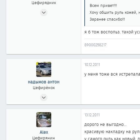
Цефирядник
Всем привет!!!
03.11.2007
Хочу обшить руль кожей, 
89
Заранее спасибо!!!
0
я б тож воспольз. такой ус
61
45
89000258217
Челябинск
nasushi.ru
10.12.2011
у меня тоже вся истрепал
надымов антон
Цефирёнок
10.12.2011
19
0
13.12.2011
11
дорого не выгодно...
красивую накладку на руль
Alex
Цефирянин
у самого руль как новый, д