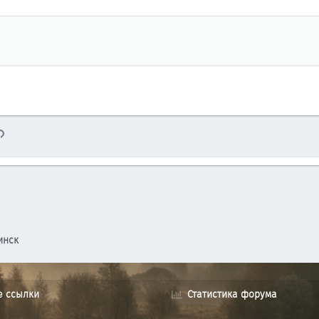
тронная почта
Ссылка
инск
е ссылки
Статистика форума