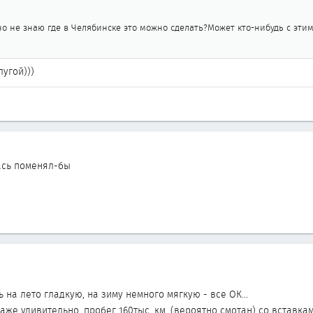
но не знаю где в Челябинске это можно сделать?Может кто-нибудь с этим
лугой)))
ась поменял-бы
 на лето гладкую, на зиму немного мягкую - все ОК...
аже удивительно, пробег 160тыс. км. (вероятно смотан) со вставкам