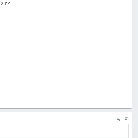
 этим
#2