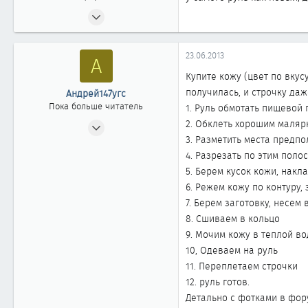
04.03.2009
360
0
23.06.2013
А
361
Купите кожу (цвет по вкус
40
получилась, и строчку даж
Андрей147угс
Челябинск
Пока больше читатель
1. Руль обмотать пищевой
23.06.2013
2. Обклеть хорошим маляр
3. Разметить места предп
0
4. Разрезать по этим поло
0
5. Берем кусок кожи, нак
0
6. Режем кожу по контуру,
7. Берем заготовку, несе
8. Сшиваем в кольцо
9. Мочим кожу в теплой во
10, Одеваем на руль
11. Переплетаем строчки
12. руль готов.
Детально с фотками в фор