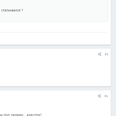
 сталкивался ?
#3
#4
и под дерево... красота)