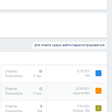
Для ответа нужно войти/зарегистрироваться
Ответы
18
12.07.2011
Т
ТАХ
Просмотры
11 тыс.
Ответы
12
23.09.2011
С
серега1984
Просмотры
11 тыс.
Ответы
0
17.10.2024
N
Nikolay_932
Просмотры
634