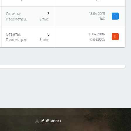
Ответы
3
13.04.2015
Т
ТАХ
Просмотры
3 тыс.
Ответы
6
11.04.2006
K
Kide2005
Просмотры
3 тыс.
Моё меню