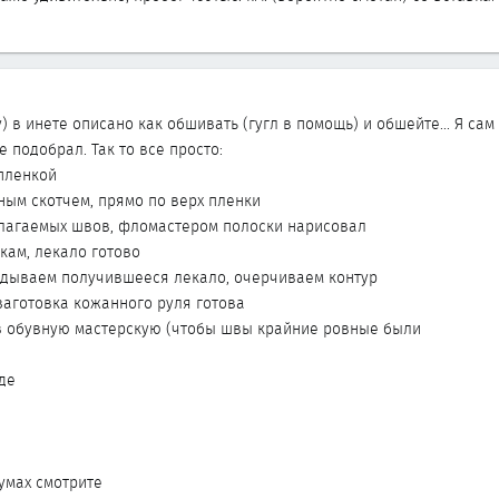
у) в инете описано как обшивать (гугл в помощь) и обшейте... Я с
е подобрал. Так то все просто:
 пленкой
ным скотчем, прямо по верх пленки
олагаемых швов, фломастером полоски нарисовал
скам, лекало готово
ладываем получившееся лекало, очерчиваем контур
 заготовка кожанного руля готова
м в обувную мастерскую (чтобы швы крайние ровные были
де
умах смотрите