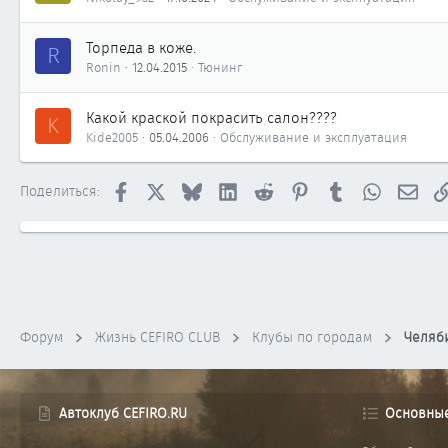
Торпеда в коже.
R
Ronin
12.04.2015
Тюнинг
Какой краской покрасить салон????
K
Kide2005
05.04.2006
Обслуживание и эксплуатация
Facebook
X
Bluesky
LinkedIn
Reddit
Pinterest
Tumblr
WhatsApp
Элек
Поделиться:
Форум
Жизнь CEFIRO CLUB
Клубы по городам
Челяб
Автоклуб CEFIRO.RU
Основны