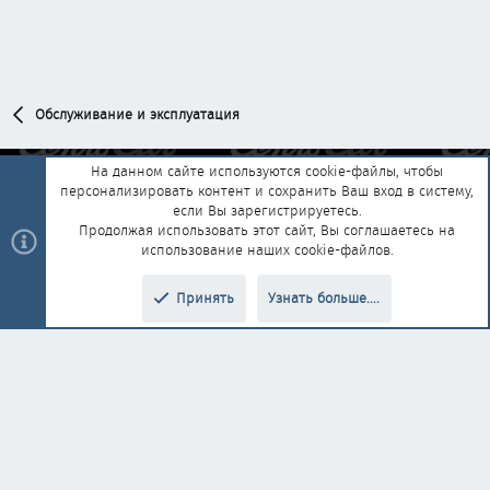
Обслуживание и эксплуатация
На данном сайте используются cookie-файлы, чтобы
персонализировать контент и сохранить Ваш вход в систему,
Обратная связь
Условия и правила
если Вы зарегистрируетесь.
Политика конфиденциальности
Помощь
Главная
R
Продолжая использовать этот сайт, Вы соглашаетесь на
S
использование наших cookie-файлов.
S
®
Community platform by XenForo
© 2010-2025 XenForo Ltd.
|
Style and
Принять
Узнать больше....
®
add-ons by ThemeHouse
Перевод от Jumuro
Верх
Низ