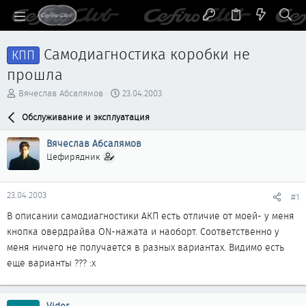
Самодиагностика коробки не
КПП
прошла
А
Д
Вячеслав Абсалямов
23.04.2003
в
а
т
Обслуживание и эксплуатация
т
о
а
р
н
Вячеслав Абсалямов
т
а
Цефирядник
е
ч
м
а
ы
л
23.04.2003
#1
а
В описании самодиагностики АКП есть отличие от моей- у меня
кнопка овердрайва ON-нажата и наоборт. Соответственно у
меня ничего не получается в разных вариантах. Видимо есть
еще варианты ??? :x