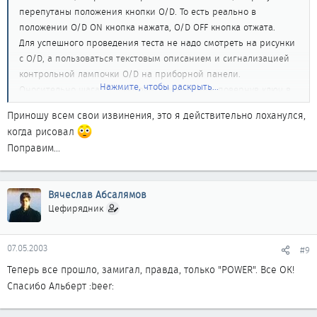
перепутаны положения кнопки O/D. То есть реально в
положении O/D ON кнопка нажата, O/D OFF кнопка отжата.
Для успешного проведения теста не надо смотреть на рисунки
с O/D, а пользоваться текстовым описанием и сигнализацией
контрольной лампочки O/D на приборной панели.
Нажмите, чтобы раскрыть...
Оносительно шага "5. Выключить зажигание, повернув ключ в
положение "LOCK".
Приношу всем свои извинения, это я действительно лоханулся,
Действительно, ключ до Lock невозможно довернуть, поэтому
когда рисовал
просто поворачиваем его до упора, в ближайшее к Lock
Поправим...
положение.
Вячеслав Абсалямов
Цефирядник
07.05.2003
#9
Теперь все прошло, замигал, правда, только "POWER". Все ОК!
Спасибо Альберт :beer: