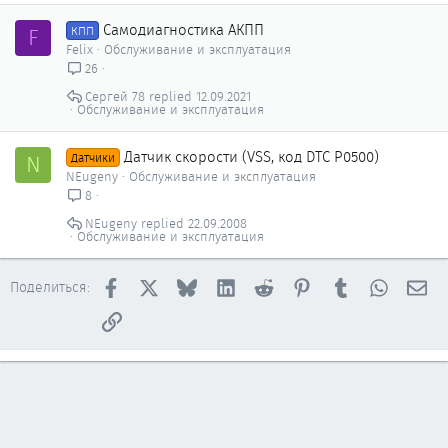
Самодиагностика АКПП
F
КПП
Felix
Обслуживание и эксплуатация
26
Сергей 78
12.09.2021
Обслуживание и эксплуатация
Датчик скорости (VSS, код DTC P0500)
N
Датчики
NEugeny
Обслуживание и эксплуатация
8
NEugeny
22.09.2008
Обслуживание и эксплуатация
Facebook
X
Bluesky
LinkedIn
Reddit
Pinterest
Tumblr
WhatsAp
Эл
Поделиться:
Ссылка