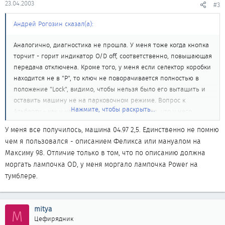
23.04.2003
#3
Андрей Рогозин сказал(а):
Аналогично, диагностика не прошла. У меня тоже когда кнопка
торчит - горит индикатор O/D off, соответственно, повышающая
передача отключена. Кроме того, у меня если селектор коробки
находится не в "Р", то ключ не поворачивается полностью в
положение "Lock", видимо, чтобы нельзя было его вытащить и
оставить машину не на парковочном режиме. Вопрос к
Нажмите, чтобы раскрыть...
Альберту - как у него с этим дела? Я так понял, что у него
диагностика работает и показывает все ок. А какого года
У меня все получилось, машина 04.97 2,5. Единственно не помню
машина? Может после рестайлинга с 97г процедура
чем я пользовался - описанием Феликса или мануалом на
диагностики запускается как-то по другому?
Максиму 98. Отличие только в том, что по описанию должна
моргать лампочка OD, у меня моргало лампочка Power на
тумблере.
mitya
M
Цефирядник