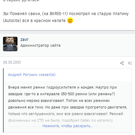
ЗЫ Поменял свечи, (на BKR5E-11) посмотрел на старую платину
(Autolite) вся в красном налете
zavr
Администратор сайта
06.05.2003
#2
Андрей Рогозин сказал(а):
Вчера менял ремни гидроусилителя и кондея. Наутро при
заводке: где-то в интервале 350-500 ремни (или ремень?)
довольно мерзко взвизгивают. Потом на всех режимах
движения все тихо. Но даже при заводке прогретого двигателя,
только что заглушенного, они все равно взвизгивают. Ремней
фирменных на СТО не было, подобрал Gates по каталогу.
Нажмите, чтобы раскрыть...
Говорят, что это должно пройти через 2-3 дня. Так ли? Или
ехать в сервис ругаться?