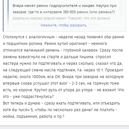
Вчера менял ремни гидроусилителя и кондея. Наутро при
заводке: где-то в интервале 350-500 ремни (или ремень?)
довольно мерзко взвизгивают. Говорят, что это должно
пройти через 2-3 дня. Так ли? Или ехать в сервис
Нажмите, чтобы раскрыть...
ругаться?
Нажмите, чтобы раскрыть...
Cтолкнулся с аналогичным - неделю назад поменял оба ремня
Пройти - не пройдет ...но и ругаться тоже не стоит
и подшипник ролика. Ремни купил оригинал - немного
Новые ремни растягиваются слегка и это нормальное явление
отличался маленький ремень - глубиной канавок. Сразу после
(так мне пояснили в НЦ), их приходится подтягивать раза два.
замены взвизгнуло на старте и дальше тишина. спросил
По крайней мере я именно два раза делал небольшую
мастера нужно ли подтягивать и через сколько, сказал что да,
подтяжку. После этого все стало нормально.
на следующей смене масла подтянем, т.е. через 10 т. Проездил
неделю, около 1000км, все ОК. Вчера при заводке на холодную
впервые снова услушал этот визг - 2-3 сек, на горячую тоже
есть, но короче. Крутил руль от упора до упора - не визжит. Что
это - уже подрастянулись?
Вот теперь и думаю - сразу ехать подтягивать, или отъездить
хотя бы тысяч 5, чтобы по несколько раз денег не платить -
мойка, подъемник, работа и пр.?