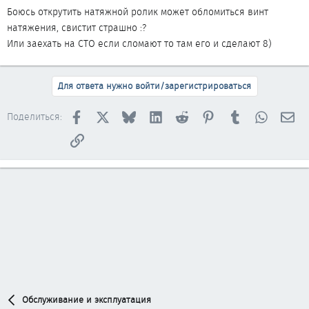
Боюсь открутить натяжной ролик может обломиться винт
натяжения, свистит страшно :?
Или заехать на СТО если сломают то там его и сделают 8)
Для ответа нужно войти/зарегистрироваться
Facebook
X
Bluesky
LinkedIn
Reddit
Pinterest
Tumblr
WhatsAp
Эл
Поделиться:
Ссылка
Обслуживание и эксплуатация