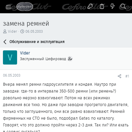
замена ремней
А
Д
Vider
06.05.2003
в
а
т
Обслуживание и эксплуатация
т
о
а
р
н
Vider
V
т
а
Заслуженный Цефировод
е
ч
м
а
ы
л
06.05.2003
#1
а
Вчера менял ремни гидроусилителя и кондея. Наутро при
заводке: где-то в интервале 350-500 ремни (или ремень?)
довольно мерзко взвизгивают. Потом на всех режимах
движения все тихо. Но даже при заводке прогретого двигателя,
только что заглушенного, они все равно взвизгивают. Ремней
фирменных на СТО не было, подобрал Gates по каталогу.
Говорят, что это должно пройти через 2-3 дня. Так ли? Или ехать
в сервис ругаться?