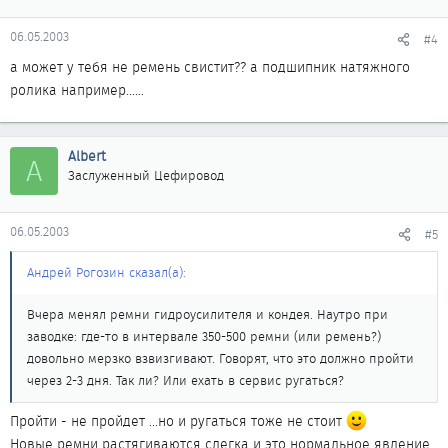
06.05.2003
#4
а может у тебя не ремень свистит?? а подшипник натяжного
ролика например......
Albert
A
Заслуженный Цефировод
06.05.2003
#5
Андрей Рогозин сказал(а):
Вчера менял ремни гидроусилителя и кондея. Наутро при
заводке: где-то в интервале 350-500 ремни (или ремень?)
довольно мерзко взвизгивают. Говорят, что это должно пройти
через 2-3 дня. Так ли? Или ехать в сервис ругаться?
Пройти - не пройдет ...но и ругаться тоже не стоит
Новые ремни растягиваются слегка и это нормальное явление