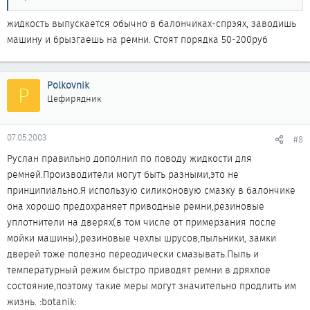
жидкость выпускается обычно в балончиках-спрэях, заводишь
машину и брызгаешь на ремни. Стоят порядка 50-200руб
Polkovnik
P
Цефирядник
07.05.2003
#8
Руслан правильно дополнил по поводу жидкости для
ремней.Производители могут быть разными,это не
принципиально.Я использую силиконовую смазку в балончике
она хорошо предохраняет приводные ремни,резиновые
уплотнители на дверях(в том числе от примерзания после
мойки машины),резиновые чехлы шрусов,пыльники, замки
дверей тоже полезно переодически смазывать.Пыль и
температурный режим быстро приводят ремни в дряхлое
состояние,поэтому такие меры могут значительно продлить им
жизнь. :botanik: