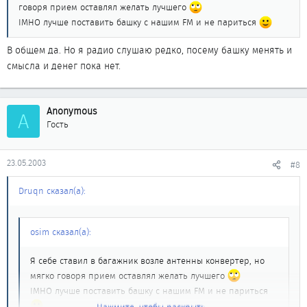
говоря прием оставлял желать лучшего
IMHO лучше поставить башку с нашим FM и не париться
В общем да. Но я радио слушаю редко, посему башку менять и
смысла и денег пока нет.
Anonymous
A
Гость
23.05.2003
#8
Druqn сказал(а):
osim сказал(а):
Я себе ставил в багажник возле антенны конвертер, но
мягко говоря прием оставлял желать лучшего
IMHO лучше поставить башку с нашим FM и не париться
Нажмите, чтобы раскрыть...