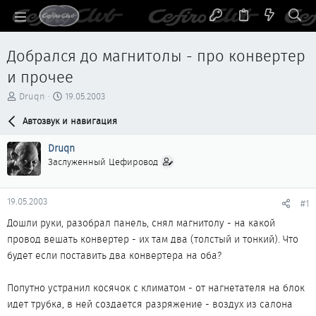
Добрался до магнитолы - про конвертер
и прочее
А
Д
Druqn
19.05.2003
в
а
т
Автозвук и навигация
т
о
а
р
н
Druqn
т
а
Заслуженный Цефировод
е
ч
м
а
ы
л
19.05.2003
#1
а
Дошли руки, разобрал панель, снял магнитолу - на какой
провод вешать конвертер - их там два (толстый и тонкий). Что
будет если поставить два конвертера на оба?
Попутно устранил косячок с климатом - от нагнетателя на блок
идет трубка, в ней создается разряжение - воздух из салона