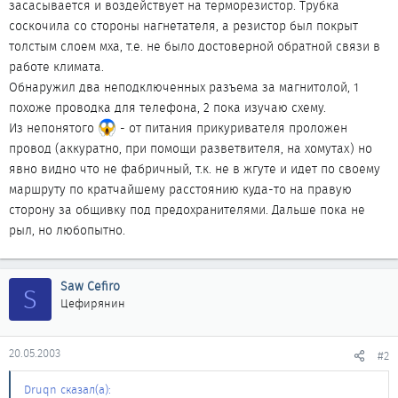
засасывается и воздействует на терморезистор. Трубка
соскочила со стороны нагнетателя, а резистор был покрыт
толстым слоем мха, т.е. не было достоверной обратной связи в
работе климата.
Обнаружил два неподключенных разъема за магнитолой, 1
похоже проводка для телефона, 2 пока изучаю схему.
Из непонятого
- от питания прикуривателя проложен
провод (аккуратно, при помощи разветвителя, на хомутах) но
явно видно что не фабричный, т.к. не в жгуте и идет по своему
маршруту по кратчайшему расстоянию куда-то на правую
сторону за общивку под предохранителями. Дальше пока не
рыл, но любопытно.
Saw Cefiro
S
Цефирянин
20.05.2003
#2
Druqn сказал(а):