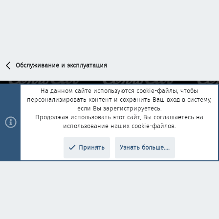
Обслуживание и эксплуатация
На данном сайте используются cookie-файлы, чтобы
персонализировать контент и сохранить Ваш вход в систему,
Обратная связь
Условия и правила
если Вы зарегистрируетесь.
Политика конфиденциальности
Помощь
Главная
R
Продолжая использовать этот сайт, Вы соглашаетесь на
S
использование наших cookie-файлов.
S
®
Community platform by XenForo
© 2010-2025 XenForo Ltd.
|
Style and
Принять
Узнать больше....
®
add-ons by ThemeHouse
Перевод от Jumuro
Верх
Низ