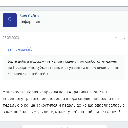
Saw Cefiro
S
Цефирянин
27.05.2003
#7
sem сказал(а):
Будте добры подскажите начинающему про сработку кикдауна
на Цефире - по субъекитивным ощущениям не включается ( по
сравнению с тойотой )
У знакомого парня коврик лежал неправильно, он был
перевернут резиновой стороной вверх смещен вперед и под
педалью в конце закрутился и педаль до конца вдавливалась с
заметно большим усилием, может у тебя подобная ситуация ?