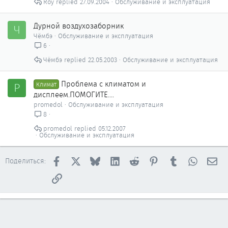
Roy
27.09.2004
Обслуживание и эксплуатация
Дурной воздухозаборник
Ч
Чёмбэ
Обслуживание и эксплуатация
6
Чёмбэ
22.05.2003
Обслуживание и эксплуатация
Проблема с климатом и
P
Климат
дисплеем.ПОМОГИТЕ....
promedol
Обслуживание и эксплуатация
8
promedol
05.12.2007
Обслуживание и эксплуатация
Facebook
X
Bluesky
LinkedIn
Reddit
Pinterest
Tumblr
WhatsAp
Эл
Поделиться:
Ссылка