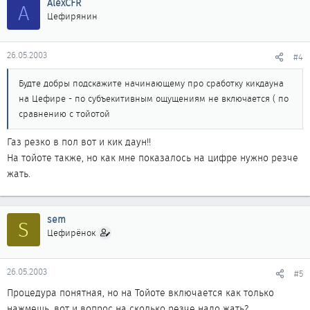
AlexCFR
A
Цефирянин
26.05.2003
#4
Будте добры подскажите начинающему про сработку кикдауна
на Цефире - по субъекитивным ощущениям не включается ( по
сравнению с тойотой
Газ резко в пол вот и кик даун!!
На тойоте также, но как мне показалось на цифре нужно резче
жать.
sem
S
Цефирёнок
26.05.2003
#5
Процедура понятная, но на Тойоте включается как только
нажмешь, вот и вопрос на сколько резче надо жать?