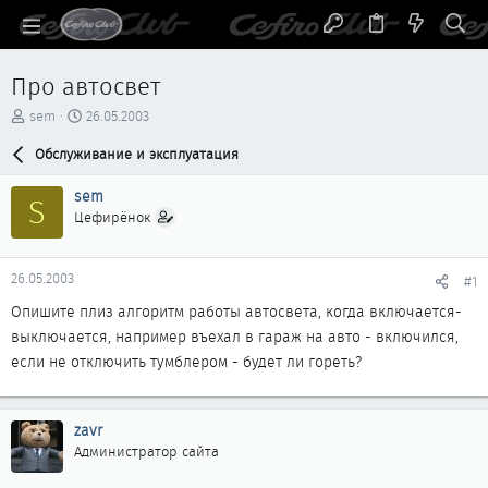
Про автосвет
А
Д
sem
26.05.2003
в
а
т
Обслуживание и эксплуатация
т
о
а
р
н
sem
S
т
а
Цефирёнок
е
ч
м
а
ы
л
26.05.2003
#1
а
Опишите плиз алгоритм работы автосвета, когда включается-
выключается, например въехал в гараж на авто - включился,
если не отключить тумблером - будет ли гореть?
zavr
Администратор сайта