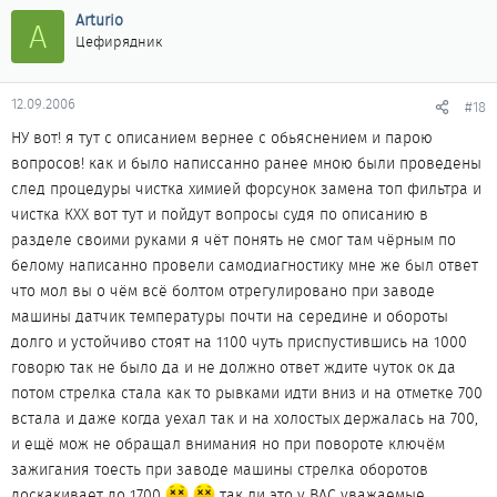
Arturio
A
Цефирядник
12.09.2006
#18
НУ вот! я тут с описанием вернее с обьяснением и парою
вопросов! как и было написсанно ранее мною были проведены
след процедуры чистка химией форсунок замена топ фильтра и
чистка КХХ вот тут и пойдут вопросы судя по описанию в
разделе своими руками я чёт понять не смог там чёрным по
белому написанно провели самодиагностику мне же был ответ
что мол вы о чём всё болтом отрегулировано при заводе
машины датчик температуры почти на середине и обороты
долго и устойчиво стоят на 1100 чуть приспустившись на 1000
говорю так не было да и не должно ответ ждите чуток ок да
потом стрелка стала как то рывками идти вниз и на отметке 700
встала и даже когда уехал так и на холостых держалась на 700,
и ещё мож не обращал внимания но при повороте ключём
зажигания тоесть при заводе машины стрелка оборотов
доскакивает до 1700
так ли это у ВАС уважаемые