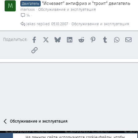
"Исчезает" антифриз и "троит" двигатель
M
Двигатель
markxxx
Обслуживание и эксплуатация
14
Jekas
05.10.2007
Обслуживание и эксплуатация
Facebook
X
Bluesky
LinkedIn
Reddit
Pinterest
Tumblr
WhatsAp
Эл
Поделиться:
Ссылка
Обслуживание и эксплуатация
На данном сайте используются cookie-файлы, чтобы