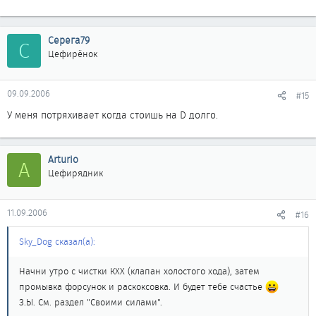
Серега79
С
Цефирёнок
09.09.2006
#15
У меня потряхивает когда стоишь на D долго.
Arturio
A
Цефирядник
11.09.2006
#16
Sky_Dog сказал(а):
Начни утро с чистки КХХ (клапан холостого хода), затем
промывка форсунок и раскоксовка. И будет тебе счастье
З.Ы. См. раздел "Своими силами".