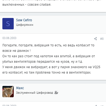
выключенных - совсем слабая.
Макс, у тебя тоже
ЭТО
?
ты же сам говорил что у тебя тоже трясет.
Только все
думали что это из за кривого вентилятора. А я вот выяснил что
вентиляторы не при делах.
Saw Cefiro
S
Цефирянин
03.06.2003
#8
Погидите, погодите, вибрация то есть, но ведь колбасит то
вовсе не движок !
Он то как раз стоит под капотом как влитой, а вибрация от
убитых вентиляторов передается на кузов, ну и т.д.
У меня движок не вибрирует, а вот у парня знакомого на VQ25
его колбасит, но там проблема точно не в вентиляторах.
Макс
Заслуженный Цефировод
03.06.2003