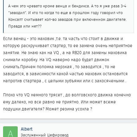
А чем это чревато кроме венца и бендикса. А то я уже раза 3-4
"заводил". И кто то когда то еще в прошлом году говорил что
Консалт считывает кол-во заводов при включенном двигателе.
Правда или нет??
Если венец - это маховик ,т.е. та часть что стоит в движке и
которую раскручивает стартер, то ее замена очень неприятное
занятие. Не знаю как на VQ , а на RB20 для замены маховика
снимали коробку. На VQ наверно надо будет движок
снимать.Причем поломка мерзкая , то заводится , то не
заводится, в зависимости какой частью маховик остановится
напротив стартера , с целыми зубъями или с закосячеными .
Плохо что VQ немного трясет , до волговского движка конечно
ему далеко, но все равно не приятно. Или может всеже
подушки двигателя? Может резина усохла ?
Albert
A
Заслуженный Цефировод