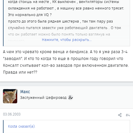
когда стоишь на месте , КК выключен , вентиляторы системы
охлаждения не работают , а машину все равно немного трясет.
Это нормально для VQ ?
просто до этого была рядная шестерка , так там пару раз
случайно пытался завести уже работающий двигатель . О том
что он работает можно было понять только взглянув на
Нажмите, чтобы раскрыть...
тахометр.
А чем это чревато кроме венца и бендикса. А то я уже раза 3-4
"заводил". И кто то когда то еще в прошлом году говорил что
Консалт считывает кол-во заводов при включенном двигателе.
Правда или нет??
Макс
Заслуженный Цефировод
03.06.2003
#4
Kosta сказал(а):