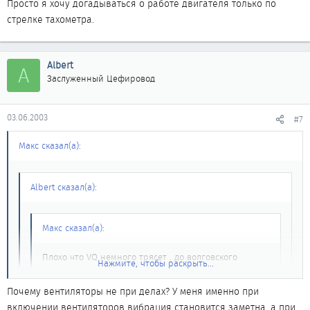
Просто я хочу догадываться о работе двигателя только по
стрелке тахометра.
Albert
A
Заслуженный Цефировод
03.06.2003
#7
Макс сказал(а):
Albert сказал(а):
Макс сказал(а):
Плохо что VQ немного трясет , до волговского
Нажмите, чтобы раскрыть...
движка конечно ему далеко, но все равно не
приятно. Или может всеже подушки двигателя?
Почему вентиляторы не при делах? У меня именно при
Может резина усохла ?
Нажмите, чтобы раскрыть...
Нажмите, чтобы раскрыть...
включении вентиляторов вибрация становится заметна, а при