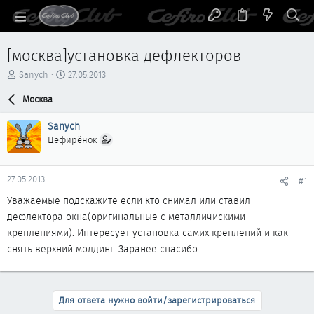
[москва]установка дефлекторов
А
Д
Sanych
27.05.2013
в
а
т
Москва
т
о
а
р
н
Sanych
т
а
Цефирёнок
е
ч
м
а
ы
л
27.05.2013
#1
а
Уважаемые подскажите если кто снимал или ставил
дефлектора окна(оригинальные с металличискими
креплениями). Интересует установка самих креплений и как
снять верхний молдинг. Заранее спасибо
Для ответа нужно войти/зарегистрироваться