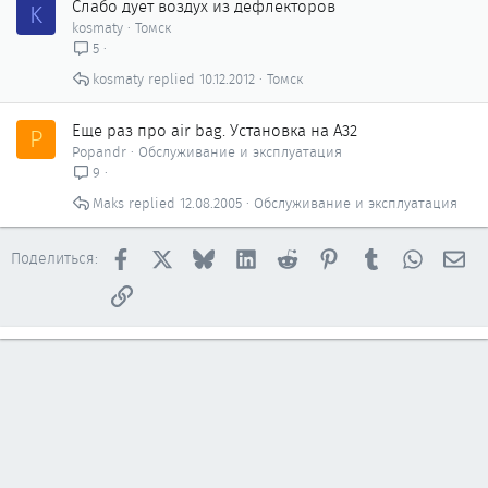
Слабо дует воздух из дефлекторов
K
kosmaty
Томск
5
kosmaty
10.12.2012
Томск
Еще раз про air bag. Установка на А32
P
Popandr
Обслуживание и эксплуатация
9
Maks
12.08.2005
Обслуживание и эксплуатация
Facebook
X
Bluesky
LinkedIn
Reddit
Pinterest
Tumblr
WhatsAp
Эл
Поделиться:
Ссылка