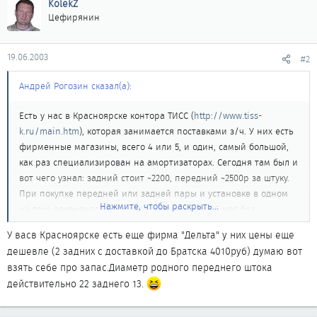
KolekZ
Цефирянин
19.06.2003
#2
Андрей Рогозин сказал(а):
Есть у нас в Красноярске контора ТИСС (
http://www.tiss-
k.ru/main.htm
), которая занимается поставками з/ч. У них есть
фирменные магазины, всего 4 или 5, и один, самый большой,
как раз специализирован на амортизаторах. Сегодня там был и
вот чего узнал: задний стоит ~2200, передний ~2500р за штуку.
При покупке передней или задней пары и установке в одном
Нажмите, чтобы раскрыть...
из двух рекомендованых сервисов гарантия 6 мес без
ограничения пробега, если взял все 4 шт, то год без
У васв Красноярске есть еще фирма "Дельта" у них цены еще
ограничения пробега. Взял я стойку переднюю и долго ее
дешевле (2 задних с доставкой до Братска 4010руб) думаю вот
разглядывал. Помню, кто-то говорил, что сделаны неаккуратно
взять себе про запас.Диаметр родного переднего штока
- ничего подобного, по моему вполне себе ничего. Диаметр
действительно 22 заднего 13.
штока 22 мм (а у оригинальной стойки какой?). На вопрос, не
китайские ли железки, сотрудники безмерно удивились,