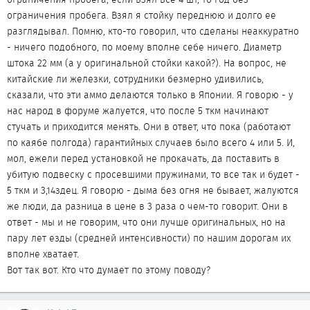
ограничения пробега. Взял я стойку переднюю и долго ее
разглядывал. Помню, кто-то говорил, что сделаны неаккуратно
- ничего подобного, по моему вполне себе ничего. Диаметр
штока 22 мм (а у оригинальной стойки какой?). На вопрос, не
китайские ли железки, сотрудники безмерно удивились,
сказали, что эти аммо делаются только в Японии. Я говорю - у
нас народ в форуме жалуется, что после 5 ткм начинают
стучать и приходится менять. Они в ответ, что пока (работают
по каябе полгода) гарантийных случаев было всего 4 или 5. И,
мол, ежели перед установкой не прокачать, да поставить в
убитую подвеску с просевшими пружинами, то все так и будет -
5 ткм и 3,14здец. Я говорю - дыма без огня не бывает, жалуются
же люди, да разница в цене в 3 раза о чем-то говорит. Они в
ответ - мы и не говорим, что они лучше оригинальных, но на
пару лет езды (средней интенсивности) по нашим дорогам их
вполне хватает.
Вот так вот. Кто что думает по этому поводу?