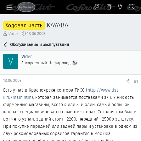
KAYABA
Ходовая часть
А
Д
Vider
18.06.2003
в
а
т
Обслуживание и эксплуатация
т
о
а
р
н
Vider
V
т
а
Заслуженный Цефировод
е
ч
м
а
ы
л
18.06.2003
#1
а
Есть у нас в Красноярске контора ТИСС (
http://www.tiss-
k.ru/main.htm
), которая занимается поставками з/ч. У них есть
фирменные магазины, всего 4 или 5, и один, самый большой,
как раз специализирован на амортизаторах. Сегодня там был и
вот чего узнал: задний стоит ~2200, передний ~2500р за штуку.
При покупке передней или задней пары и установке в одном из
двух рекомендованых сервисов гарантия 6 мес без
ограничения пробега, если взял все 4 шт, то год без