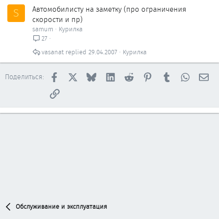
Автомобилисту на заметку (про ограничения
S
скорости и пр)
samum
Курилка
27
vasanat
29.04.2007
Курилка
Facebook
X
Bluesky
LinkedIn
Reddit
Pinterest
Tumblr
WhatsAp
Эл
Поделиться:
Ссылка
Обслуживание и эксплуатация