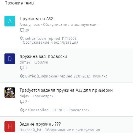
Похожие темы
Пружины на А32
A
Anonymous
Обслуживание и эксплуатация
29
selivanovski
11.11.2008
Обслуживание и эксплуатация
пружина зад. подвески
D
dim24
Курилка
1
Витёк (Цифиркин)
23.01.2012
Курилка
Требуется задняя пружина А33 для примерки
dejev
Красноярск
2
dejev
10.10.2013
Красноярск
Задние пружины???
Н
Николай_lvt
Обслуживание и эксплуатация