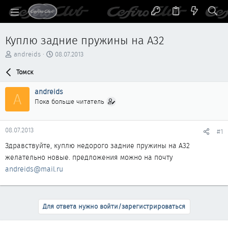
Куплю задние пружины на А32
А
Д
andreids
08.07.2013
в
а
т
Томск
т
о
а
р
н
andreids
A
т
а
Пока больше читатель
е
ч
м
а
ы
л
08.07.2013
#1
а
Здравствуйте, куплю недорого задние пружины на А32
желательно новые. предложения можно на почту
andreids@mail.ru
Для ответа нужно войти/зарегистрироваться