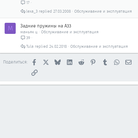
17
lexa_3
27.03.2008
Обслуживание и эксплуатация
Задние пружины на А33
М
маньяк ц
Обслуживание и эксплуатация
39
Tula
24.02.2018
Обслуживание и эксплуатация
Facebook
X
Bluesky
LinkedIn
Reddit
Pinterest
Tumblr
WhatsAp
Эл
Поделиться:
Ссылка