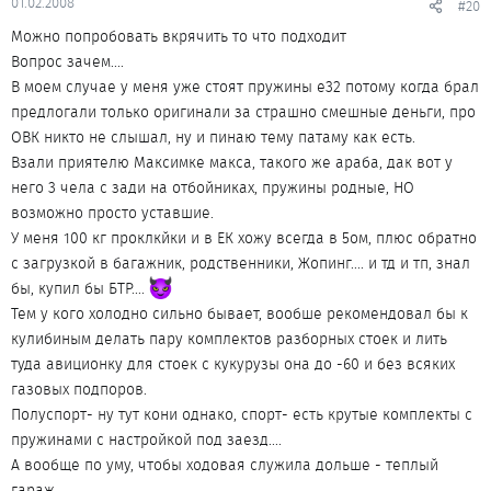
01.02.2008
#20
Можно попробовать вкрячить то что подходит
Вопрос зачем....
В моем случае у меня уже стоят пружины e32 потому когда брал
предлогали только оригинали за страшно смешные деньги, про
ОВК никто не слышал, ну и пинаю тему патаму как есть.
Взали приятелю Максимке макса, такого же араба, дак вот у
него 3 чела с зади на отбойниках, пружины родные, НО
возможно просто уставшие.
У меня 100 кг проклкйки и в ЕК хожу всегда в 5ом, плюс обратно
с загрузкой в багажник, родственники, Жопинг.... и тд и тп, знал
бы, купил бы БТР....
Тем у кого холодно сильно бывает, вообше рекомендовал бы к
кулибиным делать пару комплектов разборных стоек и лить
туда авиционку для стоек с кукурузы она до -60 и без всяких
газовых подпоров.
Полуспорт- ну тут кони однако, спорт- есть крутые комплекты с
пружинами с настройкой под заезд....
А вообще по уму, чтобы ходовая служила дольше - теплый
гараж...