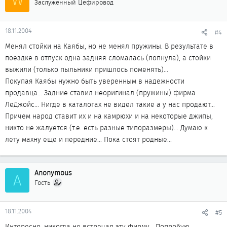
Заслуженный Цефировод
18.11.2004
#4
Менял стойки на Каябы, но не менял пружины. В результате в
поездке в отпуск одна задняя сломалась (лопнула), а стойки
выжили (только пыльники пришлось поменять)...
Покупая Каябы нужно быть уверенным в надежности
продавца... Задние ставил неоригинал (пружины) фирма
ЛеДжойс... Нигде в каталогах не видел такие а у нас продают...
Причем народ ставит их и на камрюхи и на некоторые джипы,
никто не жалуется (т.е. есть разные типоразмеры)... Думаю к
лету махну еще и передние... Пока стоят родные...
Anonymous
A
Гость
18.11.2004
#5
Интересно, никогда не встречал эту фирму... Попробую