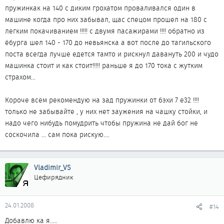
пружинкак на 140 с диким грохатом проваливался один в
машине когда про них забывал, щас спецом прошел на 180 с
легким покачиванием !!!!! с двумя пасажирами !!!! обратно из
ёбурга шел 140 - 170 до невьянска а вот после до тагильского
поста всегда лучше едется тамто и рискнул давануть 200 и чудо
машинка стоит и как стоит!!!!! раньше я до 170 тока с жутким
страхом...
Короче всем рекомендую на зад пружинки от бэхи 7 е32 !!!!
только не забывайте , у них нет заужения на чашку стойки, и
надо чего нибудь помудрить чтобы пружина не дай бог не
соскочила ... сам пока рискую....
Vladimir_VS
Цефирядник
24.01.2008
#14
Добавлю ка я.....