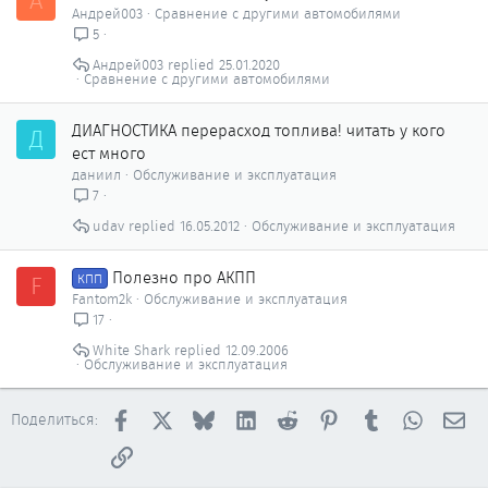
А
е
Андрей003
Сравнение с другими автомобилями
н
5
о
Андрей003
25.01.2020
Сравнение с другими автомобилями
ДИАГНОСТИКА перерасход топлива! читать у кого
Д
ест много
даниил
Обслуживание и эксплуатация
7
udav
16.05.2012
Обслуживание и эксплуатация
Полезно про АКПП
F
КПП
Fantom2k
Обслуживание и эксплуатация
17
White Shark
12.09.2006
Обслуживание и эксплуатация
Facebook
X
Bluesky
LinkedIn
Reddit
Pinterest
Tumblr
WhatsAp
Эл
Поделиться:
Ссылка