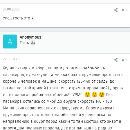
27.08.2005
#12
Упс... гость это я
Anonymous
A
Гость
29.08.2005
#13
Ходил сегедня в ёбург, по пути до тагила забомбил 4
пасажиров, ну махнули... а мне как раз и пружинки протестить....
короче 5 человек в машине, скорость 120-140 от салды до
тагила по этой кривой ( тока типа отремантированной) дороге
и... ни одного пробоя на отбойник!!!! УРА!!!!!
Два
пасажира остались со мной до ебурга скорость 140 - 180
Маленькие соревнования с ладкрузером... Дорогу держат
пружинки просто отменно, на обьездной у невьянска по
направлению в ёбург перед каким то там мостом, кто знает в
дороге два плавных провала, дак вот раньше на родных