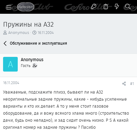
Пружины на А32
А
Д
Anonymous
16.11.2004
в
а
т
Обслуживание и эксплуатация
т
о
а
р
н
Anonymous
т
а
A
е
ч
Гость
м
а
ы
л
а
16.11.2004
#1
Уважаемые, подскажите плизз, бывают ли на А32
неоригинальные задние пружины, какие - нибудь усиленные
варианты и кто их делает. А то у меня стоит газовое
оборудование, да и вожу всякого хлама много (строительство
дачи, будь оно неладно), и зад сидит очень низко. P S А какой
оригинал номер на задние пружины ? Пасибо