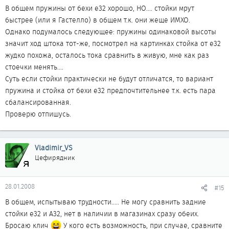
В общем пружины от бехи е32 хорошо, НО.... стойки мрут
быстрее (или я Гастелло) в общем т.к. они жеще ИМХО.
Однако подумалось следующее: пружины одинаковой высоты
значит ход штока тот-же, посмотрел на картинках стойка от е32
жудко похожа, осталось тока сравнить в живую, мне как раз
стоечки менять....
Суть если стойки практически не будут отличатся, то вариант
пружина и стойка от бехи е32 предпочтительнее т.к. есть пара
сбалансированная.
Проверю отпишусь.
Vladimir_VS
Цефирядник
28.01.2008
#15
В общем, испытываю трудности..... Не могу сравнить задние
стойки e32 и A32, нет в наличии в магазинах сразу обеих.
Бросаю клич
У кого есть возможность, при случае, сравните