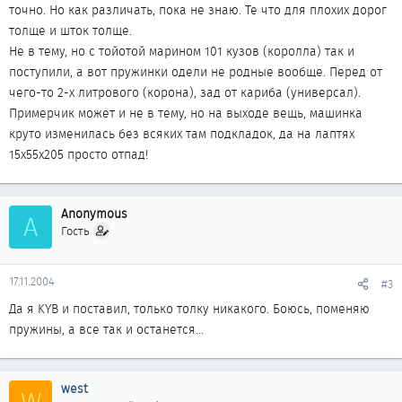
точно. Но как различать, пока не знаю. Те что для плохих дорог
толще и шток толще.
Не в тему, но с тойотой марином 101 кузов (королла) так и
поступили, а вот пружинки одели не родные вообще. Перед от
чего-то 2-х литрового (корона), зад от кариба (универсал).
Примерчик может и не в тему, но на выходе вещь, машинка
круто изменилась без всяких там подкладок, да на лаптях
15х55х205 просто отпад!
Anonymous
A
Гость
17.11.2004
#3
Да я KYB и поставил, только толку никакого. Боюсь, поменяю
пружины, а все так и останется...
west
W