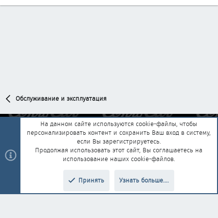
Обслуживание и эксплуатация
На данном сайте используются cookie-файлы, чтобы
персонализировать контент и сохранить Ваш вход в систему,
Обратная связь
Условия и правила
если Вы зарегистрируетесь.
Политика конфиденциальности
Помощь
Главная
R
Продолжая использовать этот сайт, Вы соглашаетесь на
S
использование наших cookie-файлов.
S
®
Community platform by XenForo
© 2010-2025 XenForo Ltd.
|
Style and
Принять
Узнать больше....
®
add-ons by ThemeHouse
Перевод от Jumuro
Верх
Низ