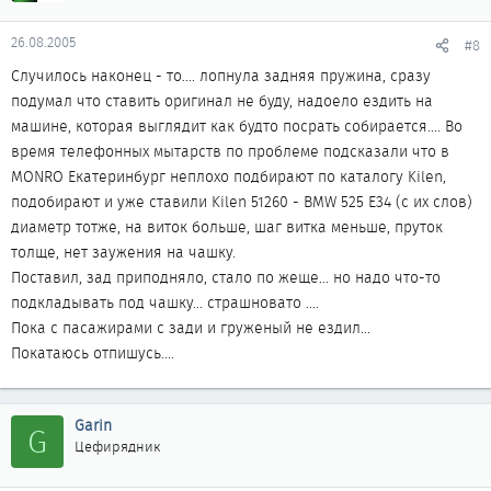
26.08.2005
#8
Случилось наконец - то.... лопнула задняя пружина, сразу
подумал что ставить оригинал не буду, надоело ездить на
машине, которая выглядит как будто посрать собирается.... Во
время телефонных мытарств по проблеме подсказали что в
MONRO Екатеринбург неплохо подбирают по каталогу Kilen,
подобирают и уже ставили Kilen 51260 - BMW 525 E34 (с их слов)
диаметр тотже, на виток больше, шаг витка меньше, пруток
толще, нет заужения на чашку.
Поставил, зад приподняло, стало по жеще... но надо что-то
подкладывать под чашку... страшновато ....
Пока с пасажирами с зади и груженый не ездил...
Покатаюсь отпишусь....
Garin
G
Цефирядник