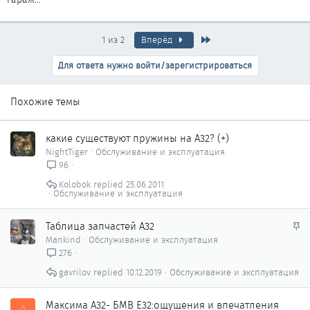
Последняя
1 из 2
Вперёд
Для ответа нужно войти/зарегистрироваться
Похожие темы
какие существуют пружины на А32? (+)
NightTiger
Обслуживание и эксплуатация
96
Kolobok
25.06.2011
Обслуживание и эксплуатация
З
Таблица запчастей А32
а
Mankind
Обслуживание и эксплуатация
к
276
р
gavrilov
10.12.2019
Обслуживание и эксплуатация
е
п
л
Максима А32- БМВ Е32:ощущения и впечатления