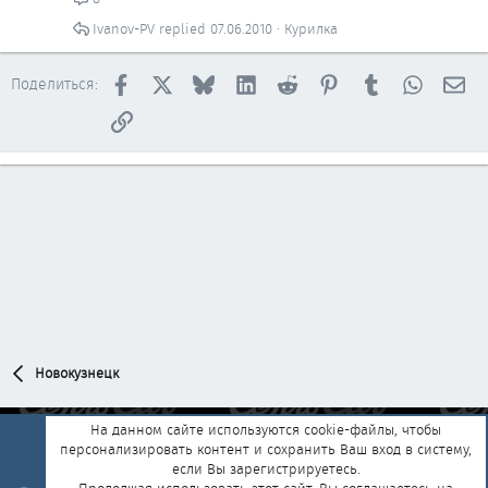
Ivanov-PV
07.06.2010
Курилка
Facebook
X
Bluesky
LinkedIn
Reddit
Pinterest
Tumblr
WhatsAp
Эл
Поделиться:
Ссылка
Новокузнецк
На данном сайте используются cookie-файлы, чтобы
персонализировать контент и сохранить Ваш вход в систему,
Обратная связь
Условия и правила
если Вы зарегистрируетесь.
Политика конфиденциальности
Помощь
Главная
R