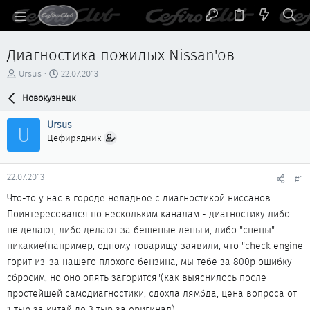
Диагностика пожилых Nissan'ов
А
Д
Ursus
22.07.2013
в
а
т
Новокузнецк
т
о
а
р
н
Ursus
U
т
а
Цефирядник
е
ч
м
а
ы
л
22.07.2013
#1
а
Что-то у нас в городе неладное с диагностикой ниссанов.
Поинтересовался по нескольким каналам - диагностику либо
не делают, либо делают за бешеные деньги, либо "спецы"
никакие(например, одному товарищу заявили, что "check engine
горит из-за нашего плохого бензина, мы тебе за 800р ошибку
сбросим, но оно опять загорится"(как выяснилось после
простейшей самодиагностики, сдохла лямбда, цена вопроса от
1 тыр за китай до 3 тыр за оригинал).