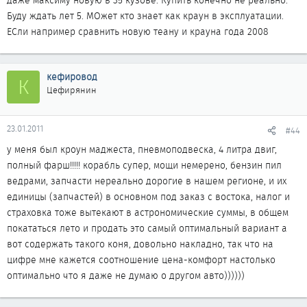
даже максиму новую в 35 кузове. Купить конечно не реально.
Буду ждать лет 5. МОжет кто знает как краун в эксплуатации.
ЕСли например сравнить новую теану и крауна года 2008
кефировод
К
Цефирянин
23.01.2011
#44
у меня был кроун маджеста, пневмоподвеска, 4 литра двиг,
полный фарш!!!!! корабль супер, мощи немерено, бензин пил
ведрами, запчасти нереально дорогие в нашем регионе, и их
единицы (запчастей) в основном под заказ с востока, налог и
страховка тоже вытекают в астрономические суммы, в общем
покататься лето и продать это самый оптимальный вариант а
вот содержать такого коня, довольно накладно, так что на
цифре мне кажется соотношение цена-комфорт настолько
оптимально что я даже не думаю о другом авто))))))