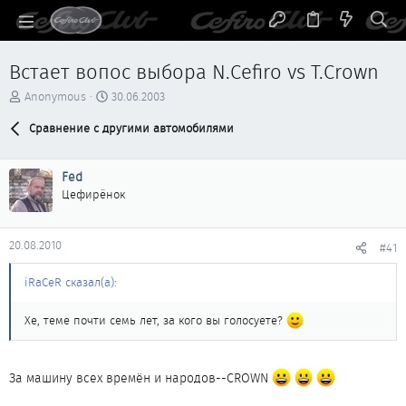
Встает вопос выбора N.Cefiro vs T.Crown
А
Д
Anonymous
30.06.2003
в
а
т
Сравнение с другими автомобилями
т
о
а
р
н
Fed
т
а
е
ч
Цефирёнок
м
а
ы
л
а
20.08.2010
#41
iRaCeR сказал(а):
Хе, теме почти семь лет, за кого вы голосуете?
За машину всех времён и народов--CROWN