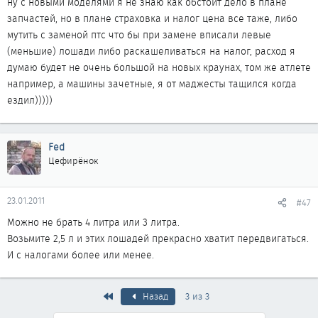
ну с новыми моделями я не знаю как обстоит дело в плане
запчастей, но в плане страховка и налог цена все таже, либо
мутить с заменой птс что бы при замене вписали левые
(меньшие) лошади либо раскашеливаться на налог, расход я
думаю будет не очень большой на новых краунах, том же атлете
например, а машины зачетные, я от маджесты тащился когда
ездил)))))
Fed
Цефирёнок
23.01.2011
#47
Можно не брать 4 литра или 3 литра.
Возьмите 2,5 л и этих лошадей прекрасно хватит передвигаться.
И с налогами более или менее.
Первый
Назад
3 из 3