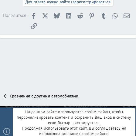
Для ответа нужно войти/зарегистрироваться
Facebook
X
Bluesky
LinkedIn
Reddit
Pinterest
Tumblr
WhatsAp
Эл
Поделиться:
Ссылка
Сравнение с другими автомобилями
На данном сайте используются cookie-файлы, чтобы
персонализировать контент и сохранить Ваш вход в систему,
Обратная связь
Условия и правила
если Вы зарегистрируетесь.
Политика конфиденциальности
Помощь
Главная
R
Продолжая использовать этот сайт, Вы соглашаетесь на
S
использование наших cookie-файлов.
S