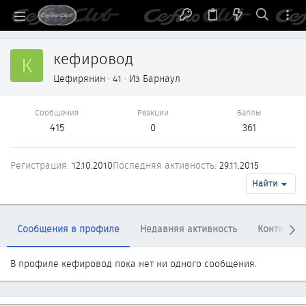
кефировод
К
Цефирянин
·
41
·
Из
Барнаул
Сообщения
Реакции
Баллы
415
0
361
Регистрация
12.10.2010
Последняя активность
29.11.2015
Найти
Сообщения в профиле
Недавняя активность
Контент
В профиле кефировод пока нет ни одного сообщения.