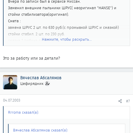
Вчера по записи был в сервисе Ниссан.
Заменил внешние пыльники ШРУС( неоригинал "HANSE") и
стойки стабилизатора(оригинал).
Смета :
замена ШРУС 2 шт. по 630 руб.(с промывкой ШРУС и смазкой)
стойки стабил. 2 шт. по 230 руб.
Нажмите, чтобы раскрыть...
смазка 2 тюбика по 150 руб.
Это за работу или за детали?
Вячеслав Абсалямов
Цефирядник
04.07.2003
#7
Rrroma сказал(а):
Вячеслав Абсалямов сказал(а):