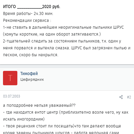
ИТОГО ____________2020 руб.
Время работы- 2ч.30 мин.
Рекомендации сервиса :
1-не ставить в дальнейшем неоригинальные пыльники ШРУС
(хомуты короткие, на один оборот затягиваются.)
2-тщательней следить за состоянием пыльников, т.к. один у
меня порвался и вытекла смазка. ШРУС был загрязнен пылью и
песком, скоро бы накрылся.
Тимофей
Т
Цефирядник
03.07.2003
#2
а поподробнее нельзя уважаемый??
- где находится ентот центр (приблизително возле чего, ну как
искать иногородним)
- твоя рецензия стоит ли посещать(что там делают вообще
кроме замены пыльников шрусов - работа мелочная сами