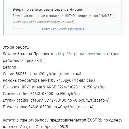
Вчера по записи был в сервисе Ниссан.
Заменил внешние пыльники ШРУС( неоригинал "HANSE")
и стойки стабилизатора(оригинал).
Смета :
Нажмите, чтобы раскрыть...
замена ШРУС 2 шт. по 630 руб.(с промывкой ШРУС и
смазкой)
Нажмите, чтобы раскрыть...
Это за работу.
стойки стабил. 2 шт. по 230 руб.
смазка 2 тюбика по 150 руб.
Детали брал на Проспекте в
http://zapjapan.hostmos.ru/
(они
работают через EXIST)
Это за работу или за детали?
Детали :
Свечи BKR5E-11 по 120руб/шт.(менял сам)
Ремень генератора 6РК1100 -450руб.(менял сам)
Пыльник ШРУС внеш."НАNSE-3924131G25" по 250руб/шт.
Стойки стабил.54618-0E000 по 650руб/шт.
Втулки стойки стабил.56112-V0100 по 40 руб/шт.(всего 4)
Гайка стойки 54618-0E000 по 40руб/шт.(всего 4)
Кстати в Уфе открылось
представительство EXIST.RU
по адресу
Адрес: г. Уфа, пр. Октября, д. 105/5