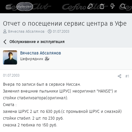
Отчет о посещении сервис центра в Уфе
А
Д
Вячеслав Абсалямов
01.07.2003
в
а
т
Обслуживание и эксплуатация
т
о
а
р
н
Вячеслав Абсалямов
т
а
Цефирядник
е
ч
м
а
ы
л
01.07.2003
#1
а
Вчера по записи был в сервисе Ниссан.
Заменил внешние пыльники ШРУС( неоригинал "HANSE") и
стойки стабилизатора(оригинал).
Смета :
замена ШРУС 2 шт. по 630 руб.(с промывкой ШРУС и смазкой)
стойки стабил. 2 шт. по 230 руб.
смазка 2 тюбика по 150 руб.