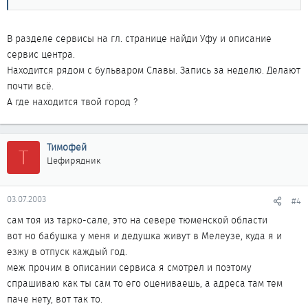
- сама процедура записи
и тд и тп
В разделе сервисы на гл. странице найди Уфу и описание
сервис центра.
Находится рядом с бульваром Славы. Запись за неделю. Делают
почти всё.
А где находится твой город ?
Тимофей
Т
Цефирядник
03.07.2003
#4
сам тоя из тарко-сале, это на севере тюменской области
вот но бабушка у меня и дедушка живут в Мелеузе, куда я и
езжу в отпуск каждый год.
меж прочим в описании сервиса я смотрел и поэтому
спрашиваю как ты сам то его оцениваешь, а адреса там тем
паче нету, вот так то.