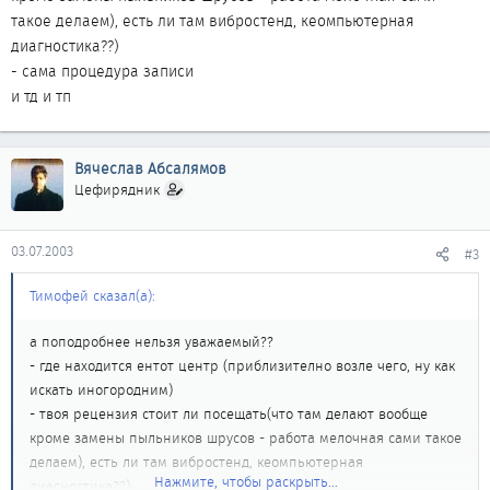
такое делаем), есть ли там вибростенд, кеомпьютерная
диагностика??)
- сама процедура записи
и тд и тп
Вячеслав Абсалямов
Цефирядник
03.07.2003
#3
Тимофей сказал(а):
а поподробнее нельзя уважаемый??
- где находится ентот центр (приблизително возле чего, ну как
искать иногородним)
- твоя рецензия стоит ли посещать(что там делают вообще
кроме замены пыльников шрусов - работа мелочная сами такое
делаем), есть ли там вибростенд, кеомпьютерная
Нажмите, чтобы раскрыть...
диагностика??)