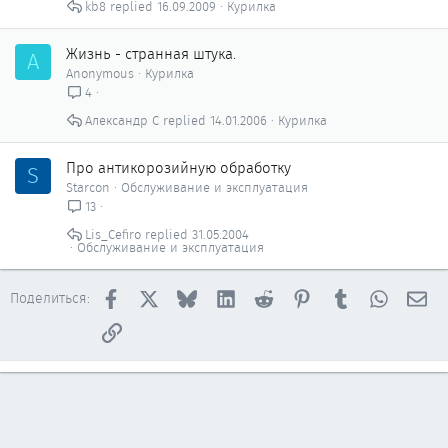
kb8
16.09.2009
Курилка
Жизнь - странная штука.
A
Anonymous
Курилка
4
Александр С
14.01.2006
Курилка
Про антикорозийную обработку
S
Starcon
Обслуживание и эксплуатация
13
Lis_Cefiro
31.05.2004
Обслуживание и эксплуатация
Facebook
X
Bluesky
LinkedIn
Reddit
Pinterest
Tumblr
WhatsAp
Эл
Поделиться:
Ссылка