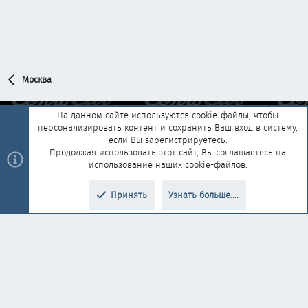
Москва
На данном сайте используются cookie-файлы, чтобы
персонализировать контент и сохранить Ваш вход в систему,
Обратная связь
Условия и правила
если Вы зарегистрируетесь.
Политика конфиденциальности
Помощь
Главная
R
Продолжая использовать этот сайт, Вы соглашаетесь на
S
использование наших cookie-файлов.
S
®
Community platform by XenForo
© 2010-2025 XenForo Ltd.
|
Style and
Принять
Узнать больше....
®
add-ons by ThemeHouse
Перевод от Jumuro
Верх
Низ