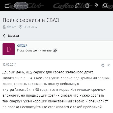
Поиск сервиса в СВАО
А
Д
dmx27
15.05.2014
в
а
т
Москва
т
о
а
р
н
dmx27
D
т
а
Пока больше читатель
е
ч
м
а
ы
л
15.05.2014
#1
а
Добрый день, ищу сервис для своего железного друга,
желательно в СВАО Москва.Нужна сварка под крыльями задних
колес. сделать так сказать платку небольшую
внутри.Автомобиль 98 года, все в норме.Нет никаких срочных
вложений, но предыдущий хозяин сказал что нужно сделать
там сварку.Нужен хороший качественный сервис и специалист
по сварке.Посоветуйте кто сталкивался с такой проблемой.