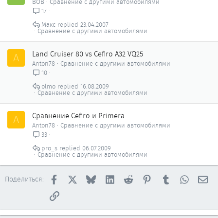
ВОВ
Сравнение с другими автомобилями
17
Макс
23.04.2007
Сравнение с другими автомобилями
Land Cruiser 80 vs Cefiro A32 VQ25
A
Anton78
Сравнение с другими автомобилями
10
olmo
16.08.2009
Сравнение с другими автомобилями
Сравнение Cefiro и Primera
A
Anton78
Сравнение с другими автомобилями
33
pro_s
06.07.2009
Сравнение с другими автомобилями
Facebook
X
Bluesky
LinkedIn
Reddit
Pinterest
Tumblr
WhatsAp
Эл
Поделиться:
Ссылка