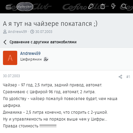
А я тут на чайзере покатался ;)
А
Д
Andrew459
30.07.2003
в
а
т
Сравнение с другими автомобилями
т
о
а
р
н
Andrew459
A
т
а
Цефирянин
е
ч
м
а
ы
л
30.07.2003
#1
а
Чайзер - 97 год, 2,5 литра, задний привод, автомат.
Сравниваю с Цефирой 96 год, автомат, 2 литра.
По удобству - чайзер пожалуй повеселее будет, чем наша
цефирка.
Динамика - 2,5 литра конечно, что спорить с 2-ушкой.
Ну и управляемость на порядок выше чем у Цифры...
Правда стоимость !!!!!!!!!!!!!!!!!!!