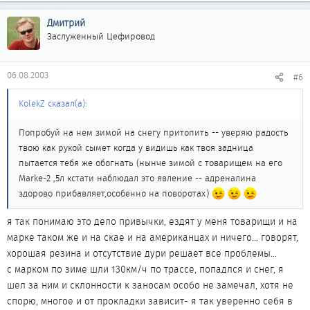
Дмитрий
Заслуженный Цефировод
06.08.2003
#6
KolekZ сказал(а):
Попробуй на нем зимой на снегу притопить -- уверяю радость
твою как рукой сымет когда у видишь как твоя задница
пытается тебя же обогнать (нынче зимой с товарищем на его
Marke-2 ,5л кстати наблюдал это явление -- адреналина
здорово прибавляет,особенно на поворотах)
я так понимаю это дело привычки, ездят у меня товарищи и на
марке таком же и на скае и на американцах и ничего... говорят,
хорошая резина и отсутствие дури решает все проблемы...
с марком по зиме шли 130км/ч по трассе, попадлся и снег, я
шел за ним и склонности к заносам особо не замечал, хотя не
спорю, многое и от прокладки зависит- я так уверенно себя в