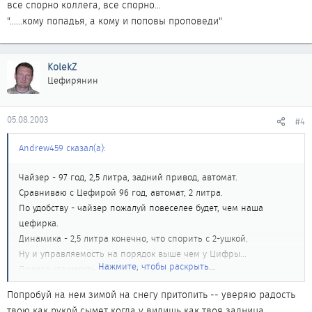
все спорно коллега, все спорно...
"......кому попадья, а кому и поповы проповеди"
KolekZ
Цефирянин
05.08.2003
#4
Andrew459 сказал(а):
Чайзер - 97 год, 2,5 литра, задний привод, автомат.
Сравниваю с Цефирой 96 год, автомат, 2 литра.
По удобству - чайзер пожалуй повеселее будет, чем наша
цефирка.
Динамика - 2,5 литра конечно, что спорить с 2-ушкой.
Ну и управляемость на порядок выше чем у Цифры...
Нажмите, чтобы раскрыть...
Правда стоимость !!!!!!!!!!!!!!!!!!!
Попробуй на нем зимой на снегу притопить -- уверяю радость
твою как рукой сымет когда у видишь как твоя задница