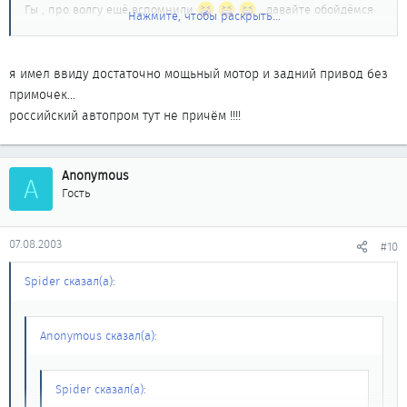
Гы , про волгу ещё вспомнили
, давайте обойдёмся
Нажмите, чтобы раскрыть...
без отечественного автопрома при обсуждении таких вещей
как управляемость ... хотя про отечественный автопром при
обсуждении любых вещей лучше не вспоминать ...
я имел ввиду достаточно мощьный мотор и задний привод без
примочек...
российский автопром тут не причём !!!!
Anonymous
A
Гость
07.08.2003
#10
Spider сказал(а):
Anonymous сказал(а):
Spider сказал(а):