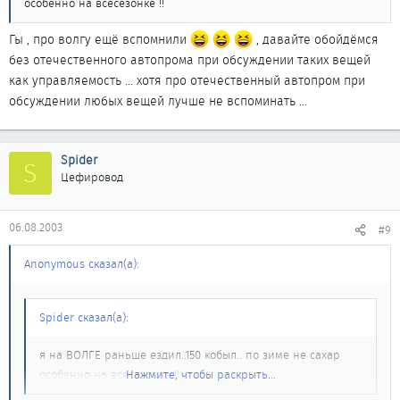
особенно на всесезонке !!
Гы , про волгу ещё вспомнили
, давайте обойдёмся
без отечественного автопрома при обсуждении таких вещей
как управляемость ... хотя про отечественный автопром при
обсуждении любых вещей лучше не вспоминать ...
Spider
S
Цефировод
06.08.2003
#9
Anonymous сказал(а):
Spider сказал(а):
я на ВОЛГЕ раньше ездил..150 кобыл.. по зиме не сахар
особенно на всесезонке !!
Нажмите, чтобы раскрыть...