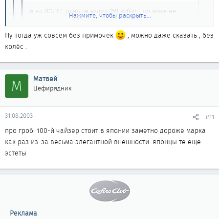
я на ВОЛГЕ раньше ездил..150 кобыл.. по зиме не
Нажмите, чтобы раскрыть...
сахар особенно на всесезонке !!
Нажмите, чтобы раскрыть...
Ну тогда уж совсем без примочек
, можно даже сказать , без
Гы , про волгу ещё вспомнили
, давайте
Нажмите, чтобы раскрыть...
колёс .
обойдёмся без отечественного автопрома при
обсуждении таких вещей как управляемость ... хотя про
отечественный автопром при обсуждении любых вещей
я имел ввиду достаточно мощьный мотор и задний привод без
Матвей
М
лучше не вспоминать ...
примочек...
Цефирядник
российский автопром тут не причём !!!!
31.08.2003
#11
про гроб: 100-й чайзер стоит в японии заметно дороже марка
как раз из-за весьма элегантной внешности. японцы те еще
эстеты
Реклама