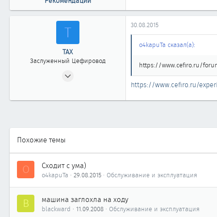
Рекомендации
30.08.2015
Т
o4kapuTa сказал(а):
ТАХ
Заслуженный Цефировод
https://www.cefiro.ru/foru
15.05.2008
https://www.cefiro.ru/exper
5 312
2
1 863
новосибирск
Похожие темы
Сходит с ума)
O
o4kapuTa
29.08.2015
Обслуживание и эксплуатация
машина заглохла на ходу
B
blackward
11.09.2008
Обслуживание и эксплуатация