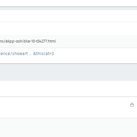
ms/akpp-oshibka-10-t34277.html
ience/showart ... &thiscat=3
З
а
к
р
ы
т