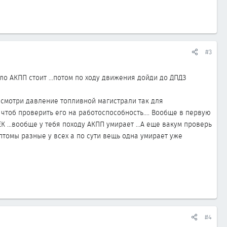
#3
о АКПП стоит ...потом по ходу движения дойди до ДПДЗ
Посмотри давление топливной магистрали так для
 чтоб проверить его на работоспособность.... Вообще в первую
К ...вообще у тебя походу АКПП умирает ...А еще вакум проверь
птомы разные у всех а по сути вещь одна умирает уже
#4