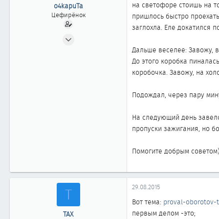
ы
л
на светофоре стоишь на то
o4kapuTa
а
Цефирёнок
пришлось быстро проехать
заглохла. Еле докатился п
09.04.2012
15
Дальше веселее: Завожу, в
0
До этого коробка пиналась
коробочка. Завожу, на холо
11
Подождал, через пару мину
На следующий день завелся
пропуски зажигания, но бо
Помогите добрым советом
29.08.2015
Т
Вот тема:
proval-oborotov-t
первым делом -это;
ТАХ