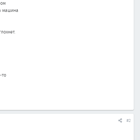
ром
ка машина
глохнет.
-то
#2