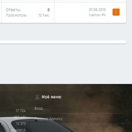
Ответы
8
07.06.2010
I
Ivanov-PV
Просмотры
12 тыс.
Моё меню
Вход
17 724
367 421
Письмо Админу
13 373
doostick