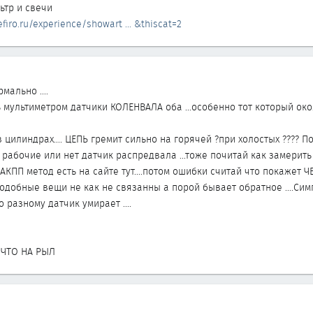
ьтр и свечи
firo.ru/experience/showart ... &thiscat=2
мально ....
мультиметром датчики КОЛЕНВАЛА оба ...особенно тот который окол
цилиндрах.... ЦЕПЬ гремит сильно на горячей ?при холостых ???? 
и рабочие или нет датчик распредвала ...тоже почитай как замерить
ПП метод есть на сайте тут....потом ошибки считай что покажет ЧЕ
одобные вещи не как не связанны а порой бывает обратное ....Сим
 разному датчик умирает ....
 ЧТО НА РЫЛ