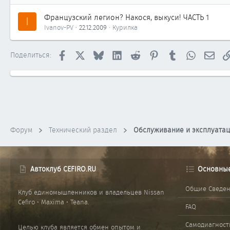
Французский легион? Накося, выкуси! ЧАСТЬ 1
I
Ivanov-PV
22.12.2009
Курилка
Facebook
X
Bluesky
LinkedIn
Reddit
Pinterest
Tumblr
WhatsApp
Элек
Поделиться:
Форум
Технический раздел
Обслуживание и эксплуата
Автоклуб CEFIRO.RU
Основны
Общие Сведе
Клуб единомышленников и владельцев Nissan
Cefiro • Maxima • Teana.
FAQ
Самодиагност
Целью клуба является обмен опытом и