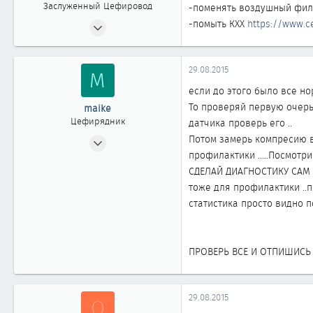
Заслуженный Цефировод
-поменять воздушный фил
15.05.2008
-помыть КХХ
https://www.ce
5 312
2
29.08.2015
M
1 863
если до этого было все нор
новосибирск
То проверяй первую очерь 
maike
Цефирядник
датчика проверь его ..
06.03.2015
Потом замерь компресию в 
профилактики .....Посмотр
263
СДЕЛАЙ ДИАГНОСТИКУ САМ АК
0
тоже для профилактики ..п
61
статистика просто видно по
ПРОВЕРЬ ВСЕ И ОТПИШИСЬ
29.08.2015
O