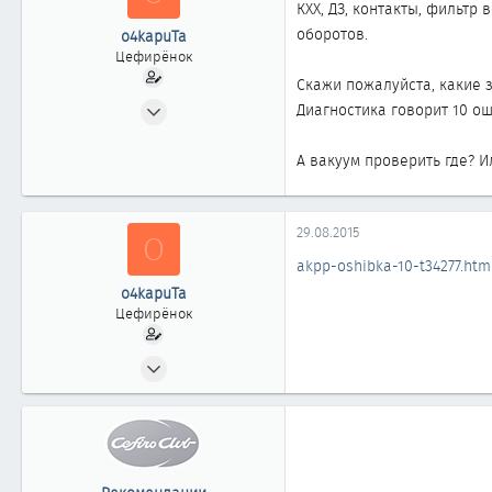
КХХ, ДЗ, контакты, фильтр
оборотов.
o4kapuTa
Цефирёнок
Скажи пожалуйста, какие з
09.04.2012
Диагностика говорит 10 ош
15
0
А вакуум проверить где? 
11
29.08.2015
O
akpp-oshibka-10-t34277.htm
o4kapuTa
Цефирёнок
09.04.2012
15
0
11