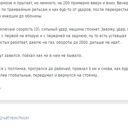
рмозе и прыгает, но немного, на 200 примерно вверх и вниз. Вече
 по трамвайным рельсам и как буд-то от ударов, после перекрест
о инерции до обочины.
ключаю скорость (D), сильный удар, машина глохнет. Завожу, удар, 
 с первой на вторую и с передней на заднюю, ну то есть уставшая
стых работает, давлю на газ, обороты до 2500, дальше не идет...
т завелся, поехал как ни в чем не бывало...
 с полпинка, прогрелся до рабочей, проехал 5 км и снова, как буд
лее глобальные, передумал и вернулся на стоянку...
)
21497.html?hilit=