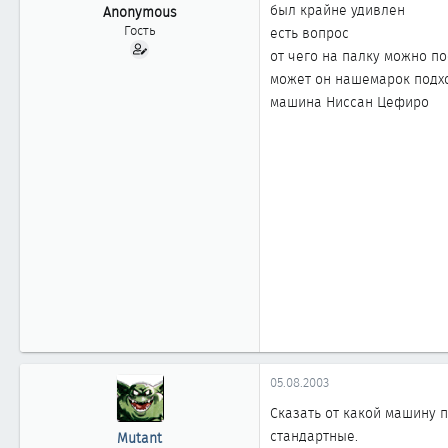
ы
л
был крайне удивлен
Anonymous
а
Гость
есть вопрос
от чего на палку можно п
может он нашемарок подхо
машина Ниссан Цефиро
05.08.2003
Сказать от какой машину п
стандартные.
Mutant