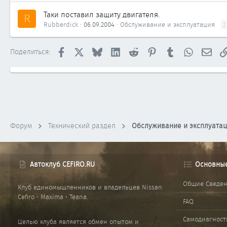
Таки поставил защиту двигателя.
R
Rubberdick
06.09.2004
Обслуживание и эксплуатация
2
Facebook
X
Bluesky
LinkedIn
Reddit
Pinterest
Tumblr
WhatsApp
Элек
Поделиться:
Форум
Технический раздел
Обслуживание и эксплуата
Автоклуб CEFIRO.RU
Основны
Общие Сведе
Клуб единомышленников и владельцев Nissan
Cefiro • Maxima • Teana.
FAQ
Самодиагност
Целью клуба является обмен опытом и