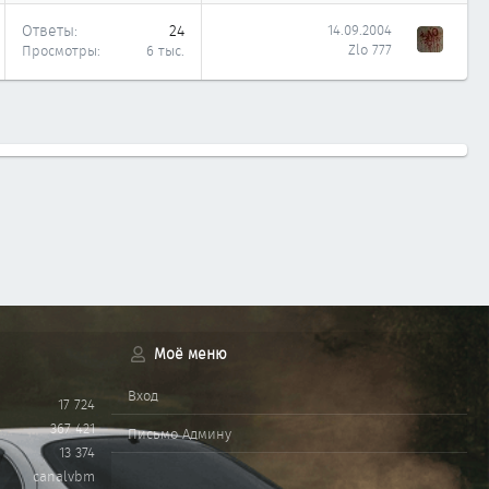
Ответы
24
14.09.2004
Zlo 777
Просмотры
6 тыс.
Моё меню
Вход
17 724
367 421
Письмо Админу
13 374
canalvbm