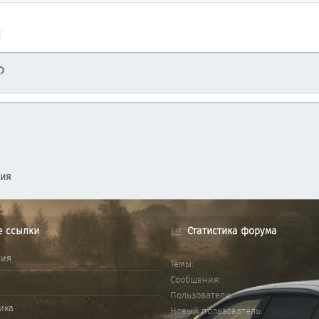
тронная почта
Ссылка
ция
е ссылки
Статистика форума
ния
Темы
Сообщения
Пользователи
ика
Новый пользователь