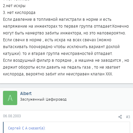
2.нет искры
3. нет кислорода
Если давление в топливной магистрали в норме и есть
напряжение на инжекторах то первая группа отпадает.Конечно
могут быть намертво забиты инжектора, но это маловероятно.
Если свечи в норме , есть искра на всех свечах (можно
вытаскивать поочередно чтобы исключить вариант дохлой
катушки). то и втарая группа неисправностей отпадает.
Если воздушный фильтр в порядке , а машина не заводится , но
держит обороты если давить на педаль газа , то не хватает
кислорода, вероятно забит или неисправен клапан ХХХ.
Albert
A
Заслуженный Цефировод
06.08.2003
#3
Сергей С А сказал(а):