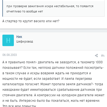
при проверке зажигания искра нестабильная, то появится
отчетливо то вообще нет
А стартер то крутит весело или нет?
Ник
Н
Цефировод
06.08.2003
#4
А я правильно понял- двигатель не заводится, а тахометр 1000
показывает? Если так, неплохо датчики положений посмотреть-
в таком случае и искры вовремя ждать не приходится и
мощности не будет, если заработает. И лампа перегрева
катализатора погаснет. Может пропала земля датчиков?- тогда
наводками будет иммитироваться срабатывание датчиков при
стоячем двигателе. А компрессии на холодном двигателе может
и не быть. Интересно было бы покапаться, жаль нет времени.
Это все мои домыслы.