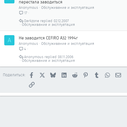
перестала заводиться
Anonymous
Обслуживание и эксплуатация
17
Darkzone
02.12.2007
Обслуживание и эксплуатация
Не заводится CEFIRO A32 1994г
A
Anonymous
Обслуживание и эксплуатация
4
Anonymous
08.11.2006
Обслуживание и эксплуатация
Facebook
X
Bluesky
LinkedIn
Reddit
Pinterest
Tumblr
WhatsAp
Эл
Поделиться:
Ссылка