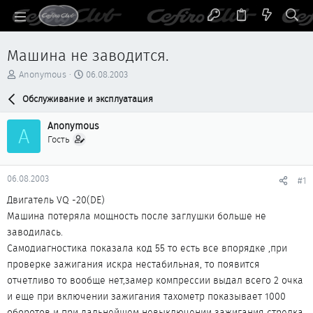
Машина не заводится.
А
Д
Anonymous
06.08.2003
в
а
т
Обслуживание и эксплуатация
т
о
а
р
н
Anonymous
A
т
а
Гость
е
ч
м
а
ы
л
06.08.2003
#1
а
Двигатель VQ -20(DE)
Машина потеряла мощность после заглушки больше не
заводилась.
Самодиагностика показала код 55 то есть все впорядке ,при
проверке зажигания искра нестабильная, то появится
отчетливо то вообще нет,замер компрессии выдал всего 2 очка
и еще при включении зажигания тахометр показывает 1000
оборотов и при дальнейшем невыключении зажигания стрелка