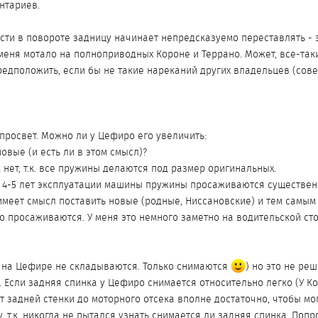
нтариев.
ости в повороте задницу начинает непредсказуемо переставлять - 
 меня мотало на полноприводных Короне и Террано. Может, все-та
едположить, если бы не такие нареканий других владельцев (совет
просвет. Можно ли у Цефиро его увеличить:
новые (и есть ли в этом смысл)?
 нет, т.к. все пружины делаются под размер оригинальных.
а 4-5 лет эксплуатации машины пружины просаживаются существенно
е имеет смысл поставить новые (родные, Ниссановские) и тем самы
о просаживаются. У меня это немного заметно на водительской ст
я на Цефире не складываются. Только снимаются
) но это не реш
е. Если задняя спинка у Цефиро снимается относительно легко (У К
от задней стенки до моторного отсека вполне достаточно, чтобы мо
чу, т.к. никогда не пытался узнать снимается ли задняя спинка. По