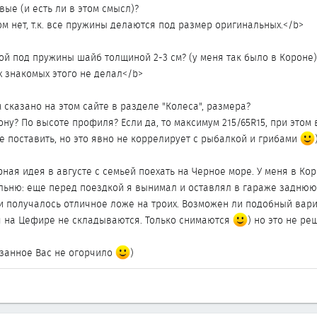
вые (и есть ли в этом смысл)?
м нет, т.к. все пружины делаются под размер оригинальных.</b>
ой под пружины шайб толщиной 2-3 см? (у меня так было в Короне)
х знакомых этого не делал</b>
 сказано на этом сайте в разделе "Колеса", размера?
ону? По высоте профиля? Если да, то максимум 215/65R15, при это
не поставить, но это явно не коррелирует с рыбалкой и грибами
рная идея в августе с семьей поехать на Черное море. У меня в Ко
ьню: еще перед поездкой я вынимал и оставлял в гараже заднюю 
и получалось отличное ложе на троих. Возможен ли подобный вар
я на Цефире не складываются. Только снимаются
) но это не ре
занное Вас не огорчило
)