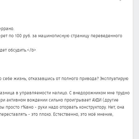
еррано.
берет по 100 руб. за машинописную страницу переведенного
дет обсудить.</b>
 себе жизнь, отказавшись от полного привода? Эксплуатирую
 Разница в управляемости налицо. С внедорожником мне трудно
при активном вождении сильно проигрывает АУДИ (другие
ы просто г%вно - руки надо оторвать конструктору. Нет, она
реставлять - это плохо. Естественно, это моё мнение,