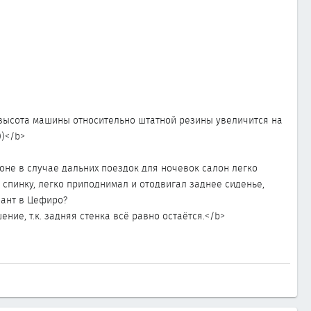
м высота машины относительно штатной резины увеличится на
))</b>
роне в случае дальних поездок для ночевок салон легко
спинку, легко приподнимал и отодвигал заднее сиденье,
иант в Цефиро?
шение, т.к. задняя стенка всё равно остаётся.</b>