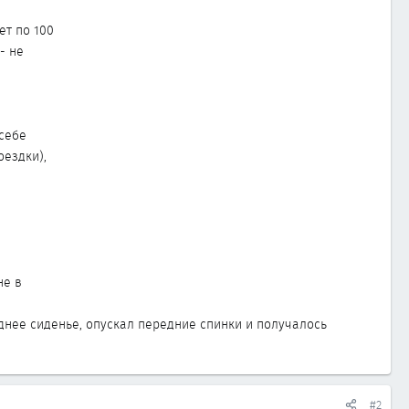
ет по 100
- не
себе
оездки),
не в
днее сиденье, опускал передние спинки и получалось
#2