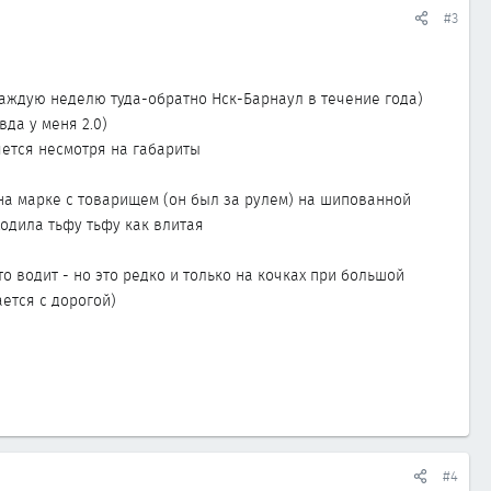
#3
 (каждую неделю туда-обратно Нск-Барнаул в течение года)
да у меня 2.0)
ляется несмотря на габариты
 на марке с товарищем (он был за рулем) на шипованной
ходила тьфу тьфу как влитая
то водит - но это редко и только на кочках при большой
ется с дорогой)
#4