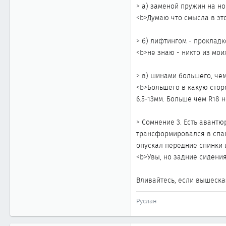
> а) заменой пружин на но
<b>Думаю что смысла в это
> б) лифтингом - прокладк
<b>не знаю - никто из мои
> в) шинами большего, чем
<b>Большего в какую стор
6.5-13мм. Больше чем R18 
> Сомнение 3. Есть авантю
трансформировался в спал
опускал передние спинки 
<b>Увы, но задние сидени
Вливайтесь, если вышеска
Руслан