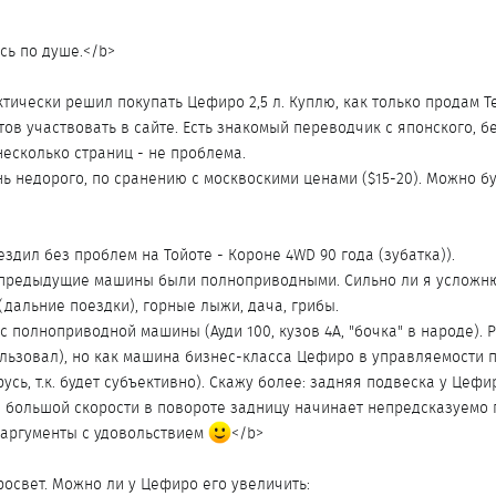
сь по душе.</b>
ктически решил покупать Цефиро 2,5 л. Куплю, как только продам Т
тов участвовать в сайте. Есть знакомый переводчик с японского, 
 несколько страниц - не проблема.
ь недорого, по сранению с москвоскими ценами ($15-20). Можно бу
ъездил без проблем на Тойоте - Короне 4WD 90 года (зубатка)).
и предыдущие машины были полноприводными. Сильно ли я усложню
 (дальние поездки), горные лыжи, дача, грибы.
с полноприводной машины (Ауди 100, кузов 4A, "бочка" в народе).
ользовал), но как машина бизнес-класса Цефиро в управляемости 
сь, т.к. будет субъективно). Скажу более: задняя подвеска у Цефир
 большой скорости в повороте задницу начинает непредсказуемо пе
раргументы с удовольствием
</b>
росвет. Можно ли у Цефиро его увеличить: