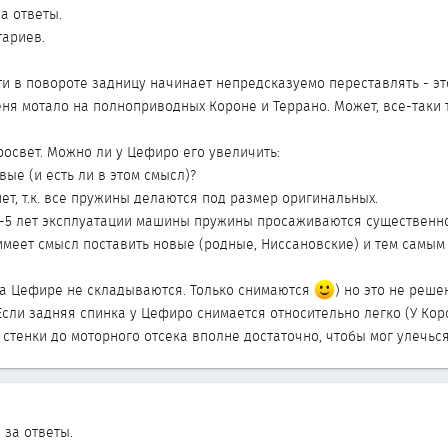
за ответы.
тариев.
ти в повороте задницу начинает непредсказуемо переставлять - эт
меня мотало на полноприводных Короне и Террано. Может, все-таки
росвет. Можно ли у Цефиро его увеличить:
вые (и есть ли в этом смысл)?
ет, т.к. все пружины делаются под размер оригинальных.
4-5 лет эксплуатации машины пружины просаживаются существенно (
е имеет смысл поставить новые (родные, Ниссановские) и тем самы
на Цефире не складываются. Только снимаются
) но это не решен
 Если задняя спинка у Цефиро снимается относительно легко (У Коро
 стенки до моторного отсека вполне достаточно, чтобы мог улечьс
 за ответы.