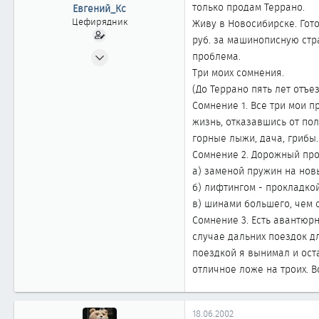
ы
л
только продам Террано.
Евгений_Кс
а
Цефирядник
Живу в Новосибирске. Гото
руб. за машинописную стра
18.06.2002
проблема.
144
Три моих сомнения.
2
(До Террано пять лет отъе
Сомнение 1. Все три мои
61
жизнь, отказавшись от пол
Новосибирск
горные лыжи, дача, грибы.
Сомнение 2. Дорожный про
а) заменой пружин на новы
б) лифтингом - прокладко
в) шинами большего, чем с
Сомнение 3. Есть авантюрн
случае дальних поездок д
поездкой я вынимал и ост
отличное ложе на троих. 
18.06.2002