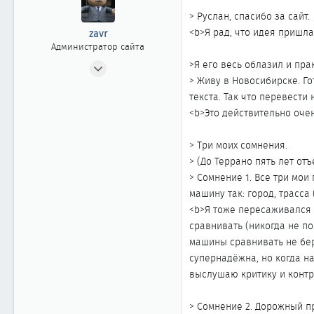
> Руслан, спасибо за сайт.
<b>Я рад, что идея пришла
zavr
Администратор сайта
24.04.2002
>Я его весь облазил и пра
> Живу в Новосибирске. Го
2 404
текста. Так что перевести
20
<b>Это действительно очен
1 868
Москва
> Три моих сомнения.
www.cefiro.ru
> (До Террано пять лет от
Автомобиль
Volvo V90 СС
> Сомнение 1. Все три мо
машину так: город, трасса
<b>Я тоже пересаживался 
сравнивать (никогда не п
машины сравнивать не беру
супернадёжна, но когда на
выслушаю критику и конт
> Сомнение 2. Дорожный п