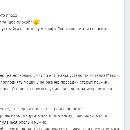
это плохо
ки танцор плохой?
)
ую зайти на авто.ру в конфу Японские авто и спросить.
 (на несколько см) или нет (из-за усталости металла)? Если
м приподнять машину на размер просадки старых пружин.
ороне. Установка новых пружин явно должна исправить это
ение, т.к. задняя стенка всё равно остаётся.
ороны надо открутить два болта внизу , приподнять ее и
г улечься рослый мужик.
пробую сегодня-завтра вечером снять сидушку и посмотреть что