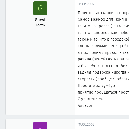
18.06.2002
G
Приятно, что машина пон
Самое важное для меня в
Guest
Гость
то, что на трассе ( в т.ч
то, что наверное как люб
также и то, что в городск
слегка задумчивая коробк
а про полный привод - так
резине (зимой) чуть два р
я бы себе хотел cefiro бе
задняя подвеска никогда м
скорости (вообще я обрати
Простите за сумбур
приятно пообщаться прос
С уважением
Алексей
19.06.2002
Е