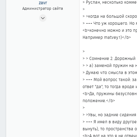
> Руслан, несколько комме
zavr
Администратор сайта
>
24.04.2002
> >когда на большой скор
> +++ Что уж хорошего. Но
2 404
<b>конечно можно и это пр
20
Например matvey1)</b>
1 868
Москва
>
www.cefiro.ru
> > Сомнение 2. Дорожный 
Автомобиль
Volvo V90 СС
> > а) заменой пружин на 
> Думаю что смысла в этом
> +++ Мой вопрос такой: з
ответ "да", то тогда врод
<b>Да, пружины безусловн
положение.</b>
>
> >Увы, но задние сидени
> +++ Я имел в виду друго
вынуть), то пространства 
<b>А вот на это я не отве