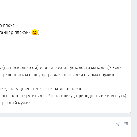
о плохо
 танцор плохой?
)
на несколько см) или нет (из-за усталости металла)? Если
м приподнять машину на размер просадки старых пружин.
ие, т.к. задняя стенка всё равно остаётся.
ны надо открутить два болта внизу , приподнять ее и вынуть),
я рослый мужик.
#5