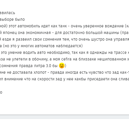
равилась
 выборе было
. зимой) этот автомобиль идет как танк - очень уверенное вождение
ой японец она экономичная - для достаточно большой машины (прав
ой езде я развеил свои сомнения тем, что очень шустро она управ
а (но это у многих автоматов наблюдается)
 это умение водить авто необходимо, так как я однажды на трассе
аза не улетели в обочину, а моя cefira на близзаке нешипованном 
з сомнения правда литра 3.0 бы
)
не не доставала хлопот - правда иногда есть чувство что зад как-
л внимание что на скорости зад у нее какбы приседаети она слива
то