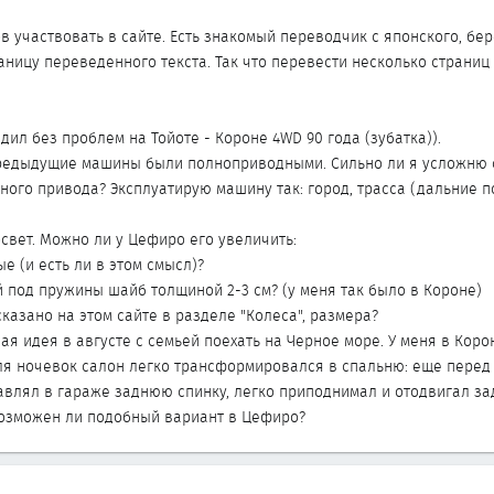
в участвовать в сайте. Есть знакомый переводчик с японского, бер
ницу переведенного текста. Так что перевести несколько страниц 
здил без проблем на Тойоте - Короне 4WD 90 года (зубатка)).
 предыдущие машины были полноприводными. Сильно ли я усложню 
ного привода? Эксплуатирую машину так: город, трасса (дальние п
свет. Можно ли у Цефиро его увеличить:
е (и есть ли в этом смысл)?
й под пружины шайб толщиной 2-3 см? (у меня так было в Короне)
казано на этом сайте в разделе "Колеса", размера?
ая идея в августе с семьей поехать на Черное море. У меня в Коро
ля ночевок салон легко трансформировался в спальню: еще перед
авлял в гараже заднюю спинку, легко приподнимал и отодвигал за
Возможен ли подобный вариант в Цефиро?