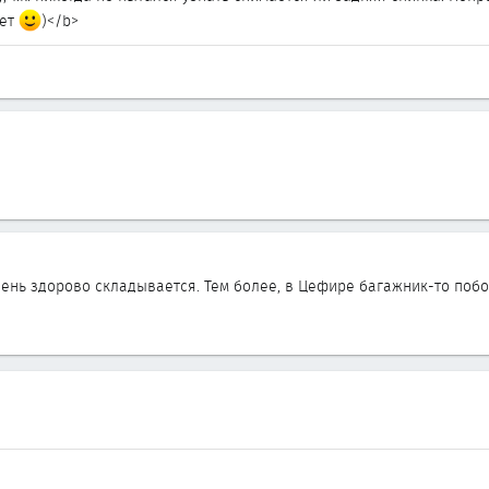
нет
)</b>
чень здорово складывается. Тем более, в Цефире багажник-то побо