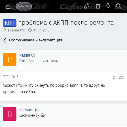
проблема с АКПП после ремонта
КПП
А
Д
всезанято
04.04.2016
в
а
т
Обслуживание и эксплуатация
т
о
а
р
н
Pasha777
т
а
P
е
ч
Пока больше читатель
м
а
ы
л
а
17.04.2016
#21
Может кто книгу скинуть по сборке акпп, а то вдруг не
правильно собрал.
всезанято
В
Цефирёнок