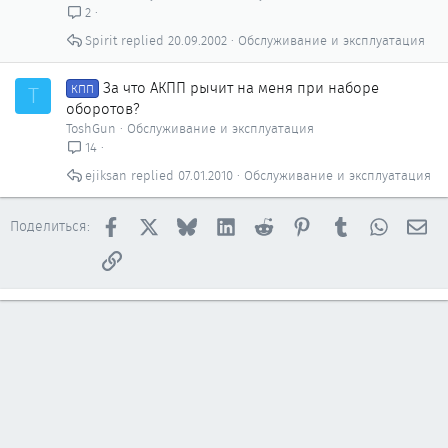
2
Spirit
20.09.2002
Обслуживание и эксплуатация
За что АКПП рычит на меня при наборе
T
КПП
оборотов?
ToshGun
Обслуживание и эксплуатация
14
ejiksan
07.01.2010
Обслуживание и эксплуатация
Facebook
X
Bluesky
LinkedIn
Reddit
Pinterest
Tumblr
WhatsAp
Эл
Поделиться:
Ссылка