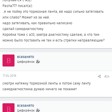
получается с А32?
Pasha777 писал(а):
..я не пойму это тормозная лента, её надо сильно затягивать
или слабо? Может из за неё.
надо затягивать, как правильно написано
сделай самодиагностику
Коробка тоже с а33, завтра диагностику сделаю, а что там
можно было поставить не так и есть стрелки направляющие?
всезанято
В
Цефирёнок
17.04.2016
#24
смотри натяжку тормозной ленты и потом саму ленту
самодиагностикка думаю ничего не покажет
всезанято
В
Цефирёнок