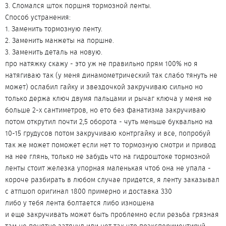
3. Сломался шток поршня тормозной ленты.
Способ устранения:
1. Заменить тормозную ленту.
2. Заменить манжеты на поршне.
3. Заменить деталь на новую.
про натяжку скажу - это уж не правильно прям 100% но я
натягиваю так (у меня динамометрический так слабо тянуть не
может) ослабил гайку и звездочкой закручиваю сильно но
только держа ключ двумя пальцами и рычаг ключа у меня не
больше 2-х сантиметров, но ето без фанатизма закручиваю
потом открутил почти 2,5 оборота - чуть меньше буквально на
10-15 грудусов потом закручиваю контргайку и все, попробуй
так же может поможет если нет то тормозную смотри и привод
на нее глянь, только не забудь что на гидроштоке тормозной
ленты стоит железка упорная маленькая чтоб она не упала -
короче разбирать в любом случае придется, я ленту заказывал
с атпшоп оригинал 1800 примерно и доставка 330
либо у тебя лента болтается либо изношена
и еще закручивать может быть проблемно если резьба грязная