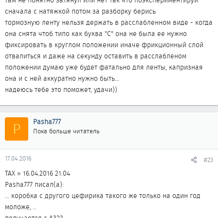
там не понятно затянул или нет так что поэкспериментируй
сначала с натяжкой потом за разборку берись
тормозную ленту нельзя держать в расслабленном виде - когда
она снята чтоб типо как буква "С" она не была ее нужно
фиксировать в круглом положении иначе фрикционный слой
отвалиться и даже на секунду оставить в расслабленом
положении думаю уже будет фатально для ленты, капризная
она и с ней аккуратно нужно быть...
надеюсь тебе это поможет, удачи))
Pasha777
P
Пока больше читатель
17.04.2016
#23
ТАХ » 16.04.2016 21:04
Pasha777 писал(а):
... коробка с другого цефирика такого же только на один год
моложе, ..