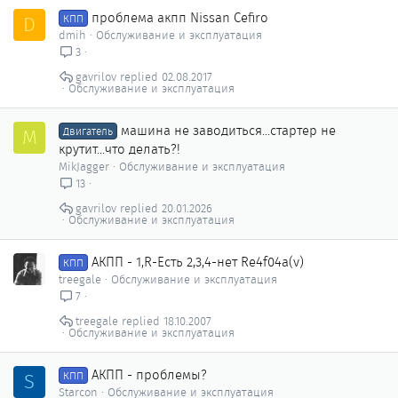
проблема акпп Nissan Cefiro
D
КПП
dmih
Обслуживание и эксплуатация
3
gavrilov
02.08.2017
Обслуживание и эксплуатация
машина не заводиться...стартер не
M
Двигатель
крутит...что делать?!
MikJagger
Обслуживание и эксплуатация
13
gavrilov
20.01.2026
Обслуживание и эксплуатация
АКПП - 1,R-Есть 2,3,4-нет Re4f04a(v)
КПП
treegale
Обслуживание и эксплуатация
7
treegale
18.10.2007
Обслуживание и эксплуатация
АКПП - проблемы?
S
КПП
Starcon
Обслуживание и эксплуатация