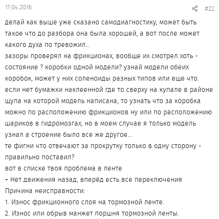
17.04.2016
#22
делай как выше уже сказано самодиагностику, может быть
такое что до разбора она была хорошей, а вот после может
какого духа по тревожил...
зазоры проверял на фрикционах, вообще их смотрел хоть -
состояние ? коробки одной модели? узнай модели обеих
коробок, может у них соленоиды разных типов или еще что.
если нет бумажки наклеенной где то сверху на купале в районе
щупа на которой модель написана, то узнать что за коробка
можно по расположению фрикционов ну или по расположению
шариков в гидромозгах, но в моем случае я только модель
узнал а строение было все же другое...
те фигни что отвечают за прокрутку только в одну сторону -
правильно поставил?
вот в списке твоя проблема в ленте
+ Нет движения назад, вперёд есть все переключения
Причина неисправности:
1. Износ фрикционного слоя на тормозной ленте.
2. Износ или обрыв манжет поршня тормозной ленты.