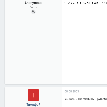
ы
л
что делать менять датчик 
Anonymous
а
Гость
08.08.2003
Т
можешь не менять - расхо
Тимофей