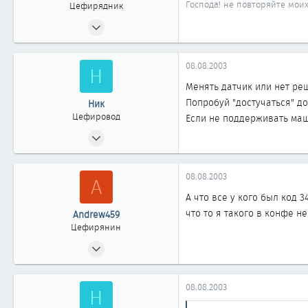
Господа! не повторяйте мои
Цефирядник
05.05.2003
165
0
08.08.2003
Н
61
Менять датчик или нет реш
Тарко-Сале
Попробуй "достучаться" до
Ник
nissans.narod.ru
Цефировод
Если не поддерживать маш
02.03.2003
508
0
08.08.2003
A
861
А что все у кого был код 3
Бердск
что то я такого в конфе не
Andrew459
Цефирянин
25.03.2003
307
0
08.08.2003
Н
361