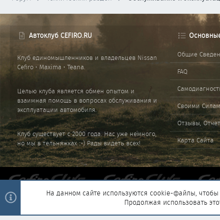
Автоклуб CEFIRO.RU
Основны
Общие Сведе
Клуб единомышленников и владельцев Nissan
Cefiro • Maxima • Teana.
FAQ
Самодиагност
Целью клуба является обмен опытом и
взаимная помощь в вопросах обслуживания и
Своими Сила
эксплуатации автомобиля.
Отзывы, Отче
Клуб существует с 2000 года. Нас уже немного,
Карта Сайта
но мы в тельняжках :-) Рады видеть всех!
На данном сайте используются cookie-файлы, чтобы 
Продолжая использовать это
®
Community platform by XenForo
© 2010-2025 XenForo Ltd.
|
Style and 