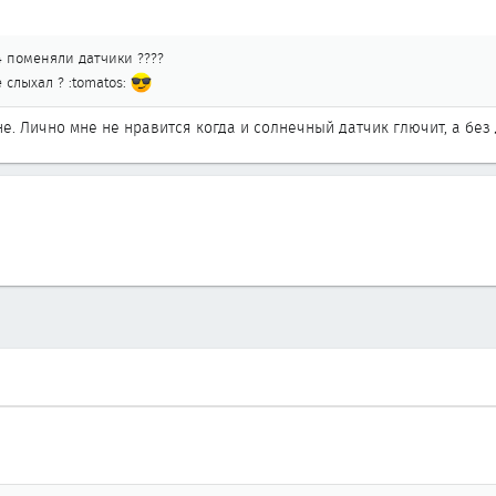
34 поменяли датчики ????
е слыхал ? :tomatos:
не. Лично мне не нравится когда и солнечный датчик глючит, а без