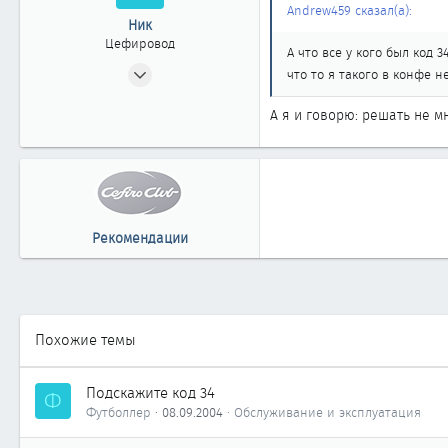
Новосибирск
Andrew459 сказал(а):
Ник
www.andrew459.narod.ru
Цефировод
А что все у кого был код 
02.03.2003
что то я такого в конфе н
508
А я и говорю: решать не м
0
861
Бердск
Рекомендации
Похожие темы
Подскажите код 34
Ф
Футболлер
08.09.2004
Обслуживание и эксплуатация