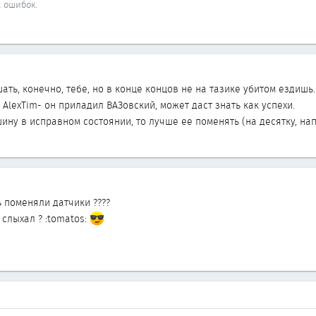
х ошибок.
ать, конечно, тебе, но в конце концов не на тазике убитом ездиш
 AlexTim- он приладил ВАЗовский, может даст знать как успехи.
ину в исправном состоянии, то лучше ее поменять (на десятку, на
4 поменяли датчики ????
 слыхал ? :tomatos: