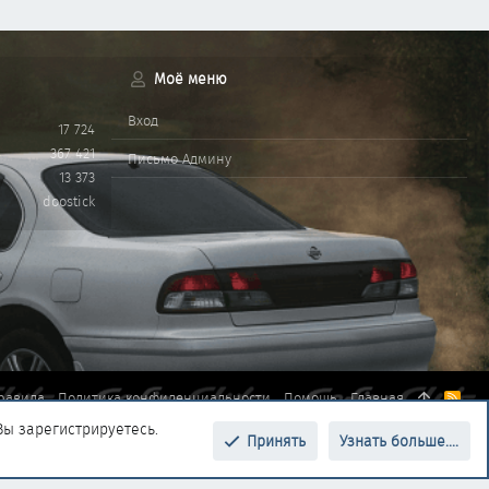
Моё меню
Вход
17 724
367 421
Письмо Админу
13 373
doostick
равила
Политика конфиденциальности
Помощь
Главная
R
S
Вы зарегистрируетесь.
S
Принять
Узнать больше....
Верх
Низ