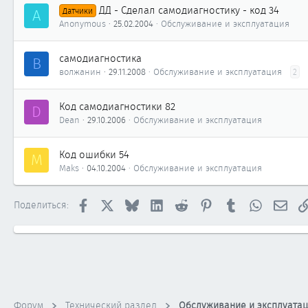
ДД - Сделал самодиагностику - код 34
A
Датчики
Anonymous
25.02.2004
Обслуживание и эксплуатация
самодиагностика
В
волжанин
29.11.2008
Обслуживание и эксплуатация
2
Код самодиагностики 82
D
Dean
29.10.2006
Обслуживание и эксплуатация
Код ошибки 54
M
Maks
04.10.2004
Обслуживание и эксплуатация
Facebook
X
Bluesky
LinkedIn
Reddit
Pinterest
Tumblr
WhatsApp
Элек
Поделиться:
Форум
Технический раздел
Обслуживание и эксплуата