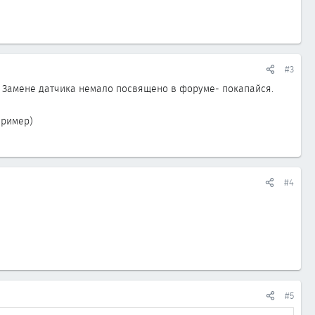
#3
ь. Замене датчика немало посвящено в форуме- покапайся.
пример)
#4
#5