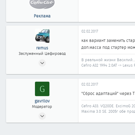
Реклама
02.02.2017
как вариант заменить стар
доп.масса под стартер мож
remus
Заслуженный Цефировод
В реальной жизни Василий..
11.08.2010
Cefiro A32 1994 2.0AT -> Lexus
4 496
6
1 861
02.02.2017
G
40
"Сброс адаптаций" через 
Иркутская область
gavrilov
Cefiro A33. VQ20DE. ExcimoG 20
Модератор
Maxima 3.0 SE. 2005г обе прод
10.12.2007
3 725
28