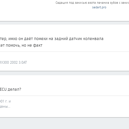
Седация под закисью азота лечение зубов
с закис
sedart.pro
тер, имхо он даёт помехи на задний датчик коленвала
ет помочь, но не факт
.
 RX300 2002 3.0AT
ТЕСU делал?
01 г. и
аны...