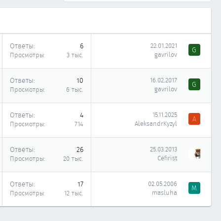
Ответы
6
22.01.2021
G
gavrilov
Просмотры
3 тыс.
Ответы
10
16.02.2017
G
gavrilov
Просмотры
6 тыс.
Ответы
4
15.11.2025
A
AleksandrKyzyl
Просмотры
714
Ответы
26
25.03.2013
Cefirist
Просмотры
20 тыс.
Ответы
17
02.05.2006
M
masluha
Просмотры
12 тыс.