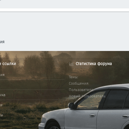
ция
е ссылки
Статистика форума
ния
Темы
Сообщения
Пользователи
ика
Новый пользователь
ми
ты