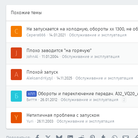
1 918
58
Похожие темы
Иркутск
Автомобиль
Nissan Maxima A33
Не запускается на холодную, обороты хх 1300, не о
C
Cepera666
14.01.2021
Обслуживание и эксплуатация
Плохо заводится "на горячую"
J
JohnAl
11.01.2004
Обслуживание и эксплуатация
Плохой запуск
A
AleksandrKyzyl
14.11.2025
Обслуживание и эксплуатация
Обороты и переключение передач. А32_VQ20
Б
КПП
Биття
26.01.2012
Обслуживание и эксплуатация
2
Нетипичная проблема с запуском
Y
Yuri
26.11.2003
Обслуживание и эксплуатация
Facebook
X
Bluesky
LinkedIn
Reddit
Pinterest
Tumblr
WhatsApp
Элек
Поделиться: