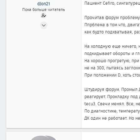
ы
л
Пациент Cefiro, сингапурец
dJon21
а
Пока больше читатель
Прочитав форум проблему
02.02.2017
Ппрблема в том что, двига
1
как будто подхватывая, ра
0
На холодную еще ничего, н
1
подкидывает обороты и гло
На хорошо прогретую, при
не на 300, пытаясь заглох
При положении D, хоть сто
Штудируя форум. Промыл ДЗ
реагирует. Прокладку под 
tecu3. Свечи менял. Все, н
По диагностике, температур
ДК один не работает. Но н