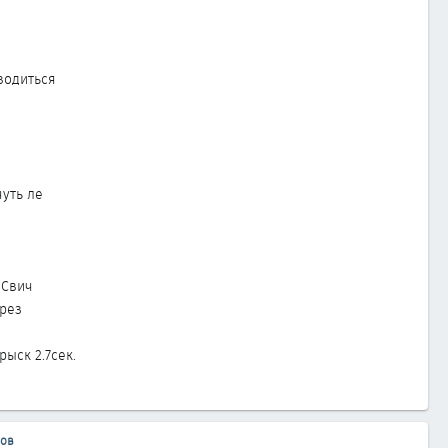
аводиться
уть ле
 Свич
ерез
рыск 2.7сек.
бов