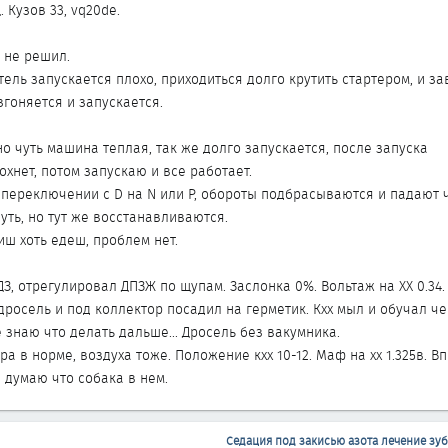
. Кузов 33, vq20de.
 не решил.
тель запускается плохо, приходиться долго крутить стартером, и з
згоняется и запускается.
о чуть машина теплая, так же долго запускается, после запуска
хнет, потом запускаю и все работает.
 переключении с D на N или P, обороты подбрасываются и падают ч
нуть, но тут же восстанавливаются.
иш хоть едеш, проблем нет.
, отрегулировал ДПЗЖ по щупам. Заслонка 0%. Вольтаж на ХХ 0.34.
дросель и под коллектор посадил на герметик. Кхх мыл и обучал ч
е знаю что делать дальше... Дросель без вакумника.
а в норме, воздуха тоже. Положение кхх 10-12. Маф на хх 1.325в. Вп
е думаю что собака в нем.
Седация под закисью азота лечение зу