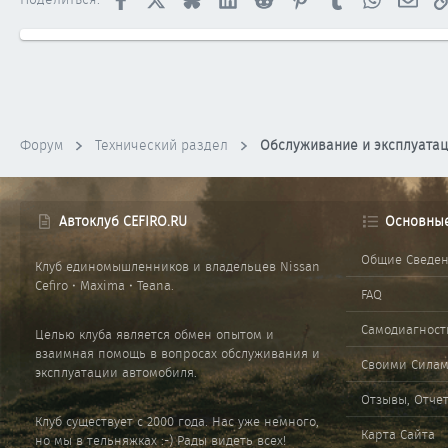
Форум
Технический раздел
Обслуживание и эксплуата
Автоклуб CEFIRO.RU
Основны
Общие Сведе
Клуб единомышленников и владельцев Nissan
Cefiro • Maxima • Teana.
FAQ
Самодиагност
Целью клуба является обмен опытом и
взаимная помощь в вопросах обслуживания и
Своими Сила
эксплуатации автомобиля.
Отзывы, Отче
Клуб существует с 2000 года. Нас уже немного,
Карта Сайта
но мы в тельняжках :-) Рады видеть всех!