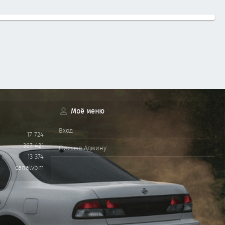
Моё меню
Вход
17 724
367 421
Письмо Админу
13 374
canalvbm