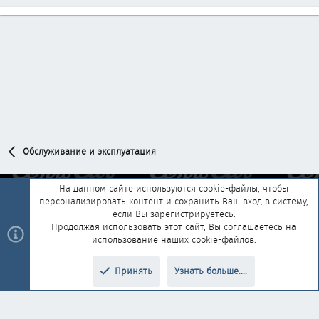
Обслуживание и эксплуатация
На данном сайте используются cookie-файлы, чтобы
персонализировать контент и сохранить Ваш вход в систему,
Обратная связь
Условия и правила
если Вы зарегистрируетесь.
Политика конфиденциальности
Помощь
Главная
R
Продолжая использовать этот сайт, Вы соглашаетесь на
S
использование наших cookie-файлов.
S
®
Community platform by XenForo
© 2010-2025 XenForo Ltd.
|
Style and
Принять
Узнать больше....
®
add-ons by ThemeHouse
Перевод от Jumuro
Верх
Низ