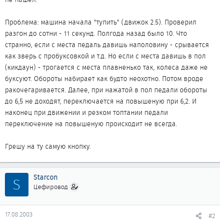
Проблема: машина начала "тупить" (движок 2.5). Проверил
разгон до сотни - 11 секунд. Полгода назад было 10. Что
странно, если с места педаль давишь наполовину - срывается
как зверь с пробуксовкой и т.д. Но если с места давишь в пол
(кикдаун) - трогается с места плавненько так, колеса даже не
буксуют. Обороты набирает как будто неохотно. Потом вроде
ракочегаривается. Далее, при нажатой в пол педали обороты
до 6,5 не доходят, переключается на повышеную при 6,2. И
наконец при движении и резком топтании педали
переключение на повышеную происходит не всегда.
Грешу на ту самую кнопку.
Starcon
S
Цефировод
17.08.2003
#2