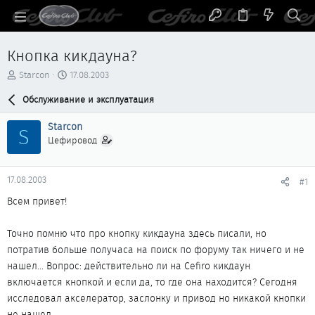
Кнопка кикдауна?
А
Д
Starcon
17.08.2003
в
а
т
Обслуживание и эксплуатация
т
о
а
р
н
Starcon
S
т
а
Цефировод
е
ч
м
а
ы
л
17.08.2003
#1
а
Всем привет!
Точно помню что про кнопку кикдауна здесь писали, но
потратив больше получаса на поиск по форуму так ничего и не
нашел... Вопрос: действительно ли на Cefiro кикдаун
включается кнопкой и если да, то где она находится? Сегодня
исследовал акселератор, заслонку и привод но никакой кнопки
не нашел.