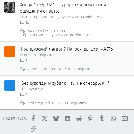
Хонда Сабер UA4 – курортный роман или… -
ощущения от авто.
Druqn
Сравнение с другими автомобилями
18
Хрыч
21.02.2007
Сравнение с другими автомобилями
Французский легион? Накося, выкуси! ЧАСТЬ 1
I
Ivanov-PV
Курилка
8
Ivanov-PV
07.06.2010
Курилка
"Без кувалды и зубила - ты не слесарь, а ..."
Т
ТАХ
Курилка
3
VicNic
12.03.2010
Курилка
Facebook
X
Bluesky
LinkedIn
Reddit
Pinterest
Tumblr
WhatsAp
Эл
Поделиться:
Ссылка