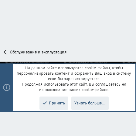
Обслуживание и эксплуатация
На данном сайте используются cookie-файлы, чтобы
персонализировать контент и сохранить Ваш вход в систему,
Обратная связь
Условия и правила
если Вы зарегистрируетесь.
Политика конфиденциальности
Помощь
Главная
R
Продолжая использовать этот сайт, Вы соглашаетесь на
S
использование наших cookie-файлов.
S
®
Community platform by XenForo
© 2010-2025 XenForo Ltd.
|
Style and
Принять
Узнать больше....
®
add-ons by ThemeHouse
Перевод от Jumuro
Верх
Низ