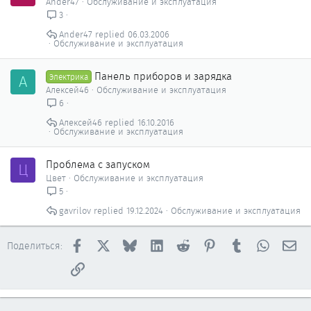
Ander47
Обслуживание и эксплуатация
3
Ander47
06.03.2006
Обслуживание и эксплуатация
Панель приборов и зарядка
А
Электрика
Алексей46
Обслуживание и эксплуатация
6
Алексей46
16.10.2016
Обслуживание и эксплуатация
Проблема с запуском
Ц
Цвет
Обслуживание и эксплуатация
5
gavrilov
19.12.2024
Обслуживание и эксплуатация
Facebook
X
Bluesky
LinkedIn
Reddit
Pinterest
Tumblr
WhatsAp
Эл
Поделиться:
Ссылка