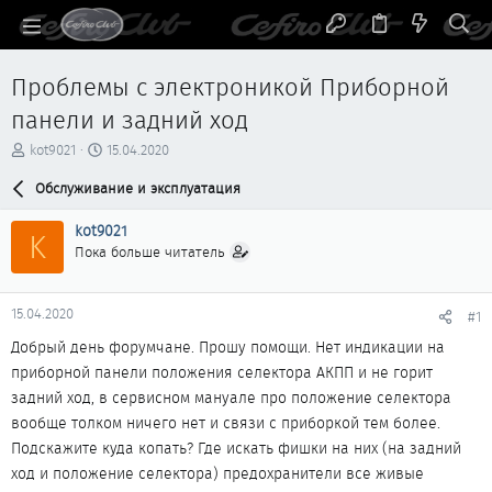
Проблемы с электроникой Приборной
панели и задний ход
А
Д
kot9021
15.04.2020
в
а
т
Обслуживание и эксплуатация
т
о
а
р
н
kot9021
K
т
а
Пока больше читатель
е
ч
м
а
ы
л
15.04.2020
#1
а
Добрый день форумчане. Прошу помощи. Нет индикации на
приборной панели положения селектора АКПП и не горит
задний ход, в сервисном мануале про положение селектора
вообще толком ничего нет и связи с приборкой тем более.
Подскажите куда копать? Где искать фишки на них (на задний
ход и положение селектора) предохранители все живые