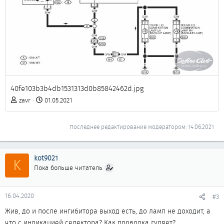
40fe103b3b4db1531313d0b85842462d.jpg
zavr
01.05.2021
Последнее редактирование модератором:
14.06.2021
kot9021
K
Пока больше читатель
16.04.2020
#3
Жив, до и после ингибитора выход есть, до ламп не доходит, а
что с индикацией селектора? Как проводка гуляет?