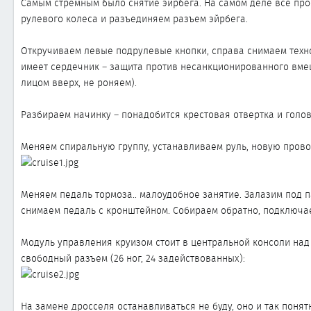
Самым стремным было снятие эйрбега. На самом деле все про
рулевого колеса и разъединяем разъем эйрбега.
Откручиваем левые подрулевые кнопки, справа снимаем техно
имеет сердечник – защита против несанкционированного вмеш
лицом вверх, не роняем).
Разбираем начинку – понадобится крестовая отвертка и голов
Меняем спиральную группу, устанавливаем руль, новую провод
Меняем педаль тормоза.. малоудобное занятие. Залазим под п
снимаем педаль с кронштейном. Собираем обратно, подключае
Модуль управления круизом стоит в центральной консоли над
свободный разъем (26 ног, 24 задействованных):
На замене дросселя останавливаться не буду, оно и так понятн