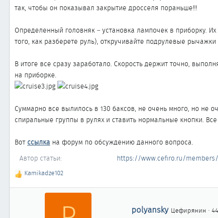
так, чтобы он показывал закрытие дросселя пораньше!!!
Определенный головняк – установка лампочек в приборку. Их 
того, как разберете руль), откручивайте подрулевые рычажки 
В итоге все сразу заработало. Скорость держит точно, выполн
на приборке.
Суммарно все вылилось в 130 баксов, не очень много, но не о
спиральные группы в рулях и ставить нормальные кнопки. Все 
Вот
ссылка
на форум по обсуждению данного вопроса.
Автор статьи
https://www.cefiro.ru/members
Kamikadze102
Р
е
а
P
к
А
polyansky
Цефирянин
·
4
ц
в