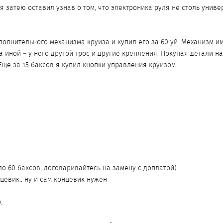
я затею оставил узнав о том, что электроника руля не столь униве
полнительного механизма круиза и купил его за 60 уй. Механизм и
а иной – у него другой трос и другие крепления. Покупая детали н
Еще за 15 баксов я купил кнопки управления круизом.
о 60 баксов, договаривайтесь на замену с доплатой)
цевик.. ну и сам концевик нужен
.