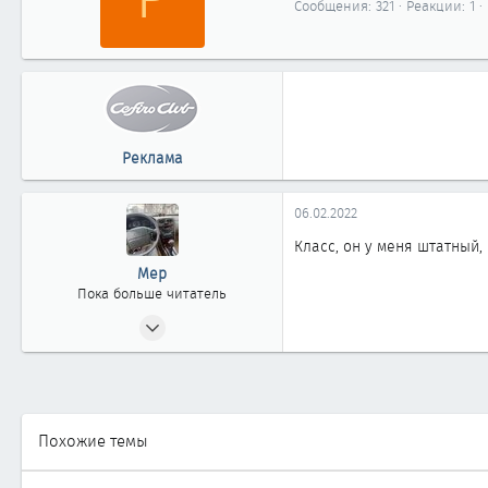
и
Сообщения
321
Реакции
1
т
и
о
:
р
Реклама
06.02.2022
Класс, он у меня штатный,
Мер
Пока больше читатель
03.12.2021
9
1
3
Туркмения Ашхабад
Похожие темы
Автомобиль
Infiniti A32 97год VQ30DE