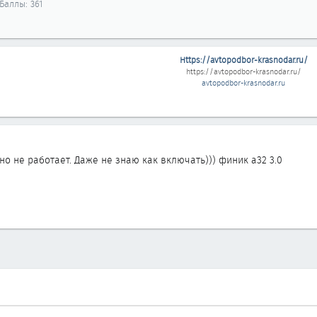
Баллы
361
Https://avtopodbor-krasnodar.ru/
https://avtopodbor-krasnodar.ru/
avtopodbor-krasnodar.ru
 но не работает. Даже не знаю как включать))) финик а32 3.0