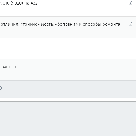
С
010 (9020) на А32
т
а
т
С
 отличия, «тонкие» места, «болезни» и способы ремонта
ь
т
я
а
т
ь
я
ст много
тронная почта
Ссылка