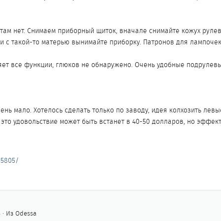
там нет. Снимаем приборный щиток, вначале снимайте кожух рулево
и с такой-то матерью вынимайте приборку. Патронов для лампочек т
яет все функции, глюков не обнаружено. Очень удобные подрулевые
чень мало. Хотелось сделать только по заводу, идея колхозить лев
это удовольствие может быть встанет в 40-50 долларов, но эффект
/5805/
4
·
Из
Odessa