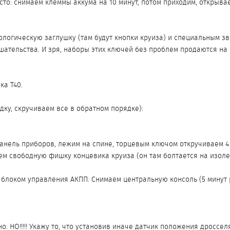
сто: снимаем клеммы аккума на 10 минут, потом приходим, откры
логическую заглушку (там будут кнопки круиза) и специальным зв
ательства. И зря, наборы этих ключей без проблем продаются на 
ка Т40.
ку, скручиваем все в обратном порядке):
анель приборов, лежим на спине, торцевым ключом откручиваем 4 
м свободную фишку концевика круиза (он там болтается на изоле
 блоком управления АКПП. Снимаем центральную консоль (5 минут
о. НО!!!!! Укажу то, что установив иначе датчик положения дроссе