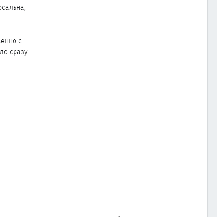
рсальна,
менно с
адо сразу