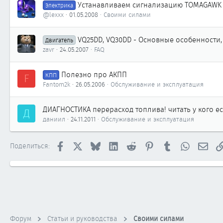
Устанавливаем сигнализацию TOMAGAWK 9
Электрика
@lexxx
01.05.2008
Своими силами
VQ25DD, VQ30DD - Основные особенности,
Двигатель
zavr
24.05.2007
FAQ
Полезно про АКПП
F
КПП
Fantom2k
26.05.2006
Обслуживание и эксплуатация
ДИАГНОСТИКА перерасход топлива! читать у кого е
Д
даниил
24.11.2011
Обслуживание и эксплуатация
Facebook
X
Bluesky
LinkedIn
Reddit
Pinterest
Tumblr
WhatsApp
Элек
Поделиться:
Форум
Статьи и руководства
Своими силами