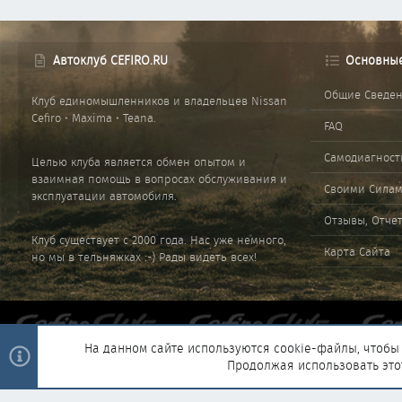
Автоклуб CEFIRO.RU
Основны
Общие Сведе
Клуб единомышленников и владельцев Nissan
Cefiro • Maxima • Teana.
FAQ
Самодиагност
Целью клуба является обмен опытом и
взаимная помощь в вопросах обслуживания и
Своими Сила
эксплуатации автомобиля.
Отзывы, Отче
Клуб существует с 2000 года. Нас уже немного,
Карта Сайта
но мы в тельняжках :-) Рады видеть всех!
На данном сайте используются cookie-файлы, чтобы 
Продолжая использовать это
®
Community platform by XenForo
© 2010-2025 XenForo Ltd.
|
Style and 