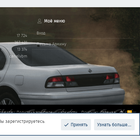
Моё меню
Вход
17 724
367 421
Письмо Админу
13 374
canalvbm
равила
Политика конфиденциальности
Помощь
Главная
R
S
Вы зарегистрируетесь.
S
Принять
Узнать больше....
Верх
Низ