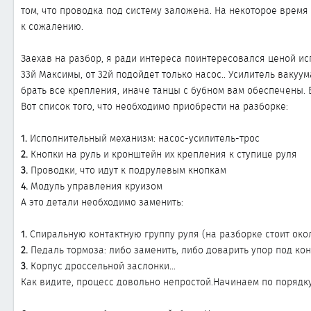
ы
л
том, что проводка под систему заложена. На некоторое время 
а
к сожалению.
Заехав на разбор, я ради интереса поинтересовался ценой ис
33й Максимы, от 32й подойдет только насос.. Усилитель вакуум
брать все крепления, иначе танцы с бубном вам обеспечены. 
Вот список того, что необходимо приобрести на разборке:
1.
Исполнительный механизм: насос-усилитель-трос
2.
Кнопки на руль и кронштейн их крепления к ступице руля
3.
Проводки, что идут к подрулевым кнопкам
4.
Модуль управления круизом
А это детали необходимо заменить:
1.
Спиральную контактную группу руля (на разборке стоит окол
2.
Педаль тормоза: либо заменить, либо доварить упор под кон
3.
Корпус дроссельной заслонки…
Как видите, процесс довольно непростой.Начинаем по порядку