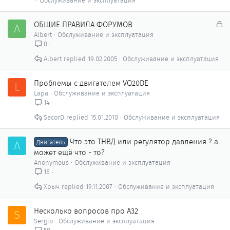
Обслуживание и эксплуатация
З
ОБЩИЕ ПРАВИЛА ФОРУМОВ
A
а
Albert
Обслуживание и эксплуатация
к
0
р
Albert
19.02.2005
Обслуживание и эксплуатация
ы
т
о
Проблемы с двигателем VQ20DE
L
Lapa
Обслуживание и эксплуатация
14
SecorD
15.01.2010
Обслуживание и эксплуатация
Что это ТНВД или регулятор давления ? а
A
Двигатель
может ещё что - то?
Anonymous
Обслуживание и эксплуатация
16
Хрыч
19.11.2007
Обслуживание и эксплуатация
Несколько вопросов про А32
S
Sergio
Обслуживание и эксплуатация