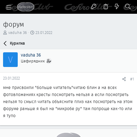
форум
А
Д
vaduha 36
23.01.2022
в
а
т
Курилка
т
о
а
р
н
vaduha 36
V
т
а
Цефирядник
е
ч
м
а
ы
л
23.01.2022
#1
а
мне присвоили *больше читатель*читаю блин а на всех
фотовложениях кресты посмотреть нельзя а если посмотреть
нельзя то смысл читать объясните плиз как посмотреть на этом
форуме раньше я был на *микробе ру* там попроще как-то или
я тупо