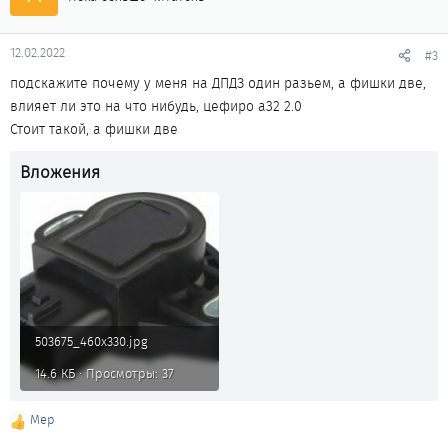
12.02.2022
#3
подскажите почему у меня на ДПДЗ один разьем, а фишки две,
влияет ли это на что нибудь, цефиро а32 2.0
Стоит такой, а фишки две
Вложения
503675_460x330.jpg
14.6 КБ · Просмотры: 37
Мер
Р
е