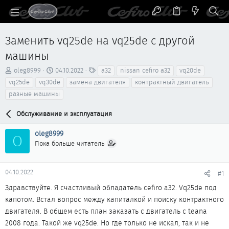
Заменить vq25de на vq25de с другой
машины
А
Д
Т
oleg8999
04.10.2022
a32
nissan cefiro a32
vq20de
в
а
е
vq25de
vq30de
замена двигателя
контрактный двигатель
т
т
г
разные машины
о
а
и
р
н
Обслуживание и эксплуатация
т
а
е
ч
oleg8999
м
а
O
ы
л
Пока больше читатель
а
04.10.2022
#1
Здравствуйте. Я счастливый обладатель cefiro a32. Vq25de под
капотом. Встал вопрос между капиталкой и поиску контрактного
двигателя. В общем есть план заказать с двигатель с teana
2008 года. Такой же vq25de. Но где только не искал, так и не