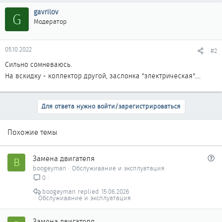
gavrilov
G
Модератор
05.10.2022
#2
Сильно сомневаюсь.
На вскидку - коллектор другой, заслонка "электрическая"....
Для ответа нужно войти/зарегистрироваться
Похожие темы
В
Замена двигателя
B
о
boogeyman
Обслуживание и эксплуатация
п
0
р
boogeyman
15.06.2026
о
Обслуживание и эксплуатация
с
Замена двигателя