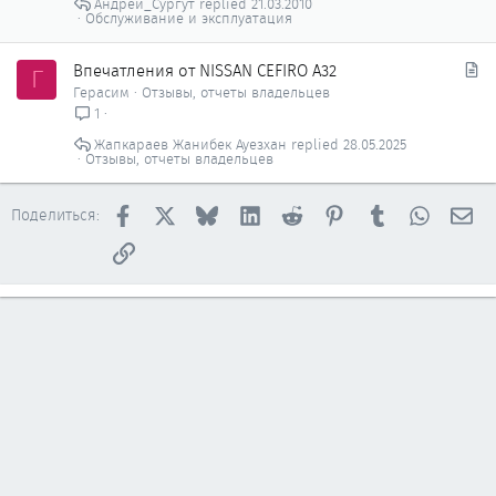
Андрей_Сургут
21.03.2010
т
п
Обслуживание и эксплуатация
о
л
е
С
Впечатления от NISSAN CEFIRO A32
Г
н
т
Герасим
Отзывы, отчеты владельцев
о
а
1
т
Жапкараев Жанибек Ауезхан
28.05.2025
ь
Отзывы, отчеты владельцев
я
Facebook
X
Bluesky
LinkedIn
Reddit
Pinterest
Tumblr
WhatsAp
Эл
Поделиться:
Ссылка