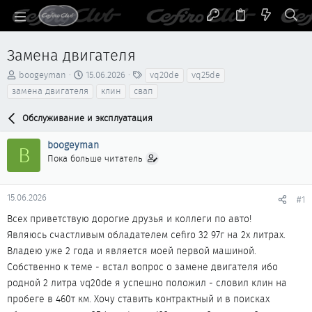
Замена двигателя
А
Д
Т
boogeyman
15.06.2026
vq20de
vq25de
в
а
е
замена двигателя
клин
свап
т
т
г
о
а
и
Обслуживание и эксплуатация
р
н
т
а
boogeyman
B
е
ч
Пока больше читатель
м
а
ы
л
а
15.06.2026
#1
Всех приветствую дорогие друзья и коллеги по авто!
Являюсь счастливым обладателем cefiro 32 97г на 2х литрах.
Владею уже 2 года и является моей первой машиной.
Собственно к теме - встал вопрос о замене двигателя ибо
родной 2 литра vq20de я успешно положил - словил клин на
пробеге в 460т км. Хочу ставить контрактный и в поисках