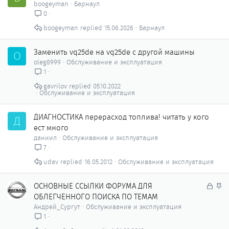
boogeyman
Барнаул
0
boogeyman
15.06.2026
Барнаул
Заменить vq25de на vq25de с другой машины
O
oleg8999
Обслуживание и эксплуатация
1
gavrilov
05.10.2022
Обслуживание и эксплуатация
ДИАГНОСТИКА перерасход топлива! читать у кого
Д
ест много
даниил
Обслуживание и эксплуатация
7
udav
16.05.2012
Обслуживание и эксплуатация
З
З
ОСНОВНЫЕ ССЫЛКИ ФОРУМА ДЛЯ
а
а
ОБЛЕГЧЕННОГО ПОИСКА ПО ТЕМАМ
к
к
Андрей_Сургут
Обслуживание и эксплуатация
р
р
1
ы
е