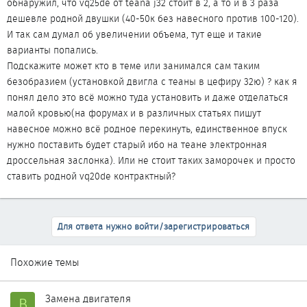
обнаружил, что vq25de от teana j32 стоит в 2, а то и в 3 раза
дешевле родной двушки (40-50к без навесного против 100-120).
И так сам думал об увеличении объема, тут еще и такие
варианты попались.
Подскажите может кто в теме или занимался сам таким
безобразием (установкой двигла с теаны в цефиру 32ю) ? как я
понял дело это всё можно туда установить и даже отделаться
малой кровью(на форумах и в различных статьях пишут
навесное можно всё родное перекинуть, единственное впуск
нужно поставить будет старый ибо на теане электронная
дроссельная заслонка). Или не стоит таких заморочек и просто
ставить родной vq20de контрактный?
Для ответа нужно войти/зарегистрироваться
Похожие темы
Замена двигателя
B