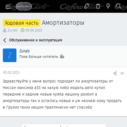
Амортизаторы
Ходовая часть
А
Д
Zurab
05.08.2023
в
а
т
Обслуживание и эксплуатация
т
о
а
р
н
Zurab
Z
т
а
Пока больше читатель
е
ч
м
а
ы
л
05.08.2023
#1
а
Здравствуйте у меня вопрос подходят ли амортизаторы от
Ниссан максима а33 на какую либо модель авто купил
передние и задние новые куяба машину разбил а
амортизаторы так и остались новые и уж незнаю кому продать
в Грузии таких машин практически нет спасибо