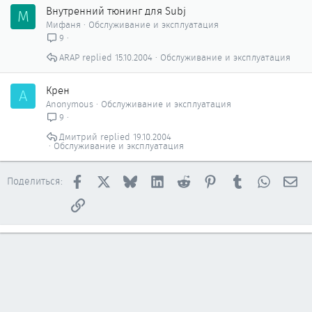
Внутренний тюнинг для Subj
М
Мифаня
Обслуживание и эксплуатация
9
ARAP
15.10.2004
Обслуживание и эксплуатация
Крен
A
Anonymous
Обслуживание и эксплуатация
9
Дмитрий
19.10.2004
Обслуживание и эксплуатация
Facebook
X
Bluesky
LinkedIn
Reddit
Pinterest
Tumblr
WhatsAp
Эл
Поделиться:
Ссылка